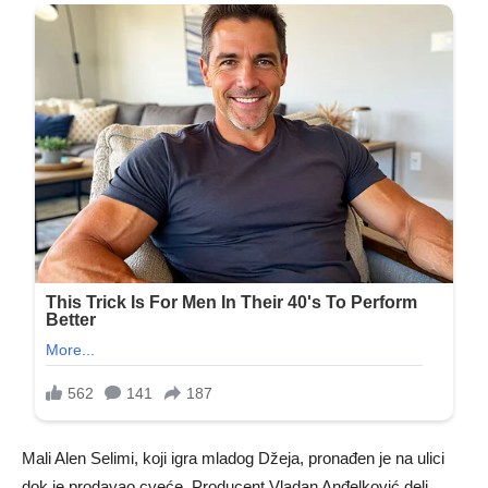
Mali Alen Selimi, koji igra mladog Džeja, pronađen je na ulici
dok je prodavao cveće. Producent Vladan Anđelković deli