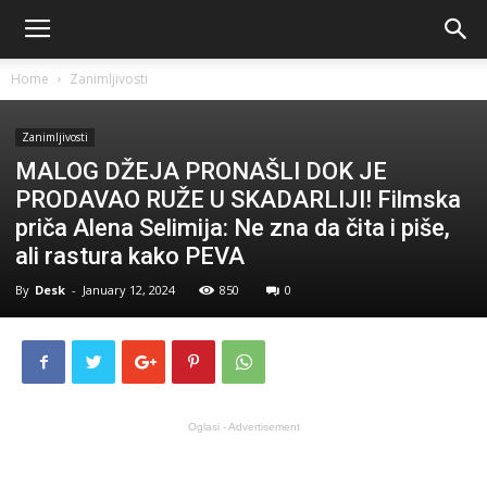
Home
Zanimljivosti
Zanimljivosti
MALOG DŽEJA PRONAŠLI DOK JE
PRODAVAO RUŽE U SKADARLIJI! Filmska
priča Alena Selimija: Ne zna da čita i piše,
ali rastura kako PEVA
By
Desk
-
January 12, 2024
850
0
Oglasi - Advertisement