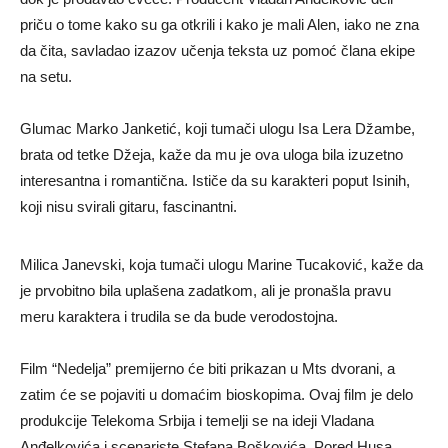
priču o tome kako su ga otkrili i kako je mali Alen, iako ne zna
da čita, savladao izazov učenja teksta uz pomoć člana ekipe
na setu.
Glumac Marko Janketić, koji tumači ulogu Isa Lera Džambe,
brata od tetke Džeja, kaže da mu je ova uloga bila izuzetno
interesantna i romantična. Ističe da su karakteri poput Isinih,
koji nisu svirali gitaru, fascinantni.
Milica Janevski, koja tumači ulogu Marine Tucaković, kaže da
je prvobitno bila uplašena zadatkom, ali je pronašla pravu
meru karaktera i trudila se da bude verodostojna.
Film “Nedelja” premijerno će biti prikazan u Mts dvorani, a
zatim će se pojaviti u domaćim bioskopima. Ovaj film je delo
produkcije Telekoma Srbija i temelji se na ideji Vladana
Anđelkovića i scenariste Stefana Boškovića. Pored Husa