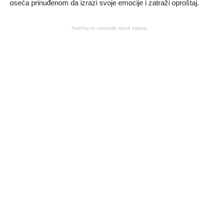
oseća prinuđenom da izrazi svoje emocije i zatraži oproštaj.
Sadržaj se nastavlja ispod oglasa