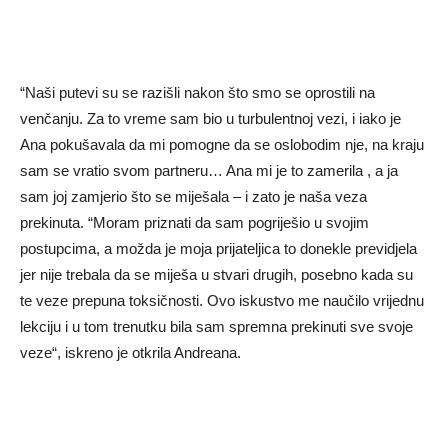
“Naši putevi su se razišli nakon što smo se oprostili na
venčanju. Za to vreme sam bio u turbulentnoj vezi, i iako je
Ana pokušavala da mi pomogne da se oslobodim nje, na kraju
sam se vratio svom partneru… Ana mi je to zamerila , a ja
sam joj zamjerio što se miješala – i zato je naša veza
prekinuta. “Moram priznati da sam pogriješio u svojim
postupcima, a možda je moja prijateljica to donekle previdjela
jer nije trebala da se miješa u stvari drugih, posebno kada su
te veze prepuna toksičnosti. Ovo iskustvo me naučilo vrijednu
lekciju i u tom trenutku bila sam spremna prekinuti sve svoje
veze“, iskreno je otkrila Andreana.