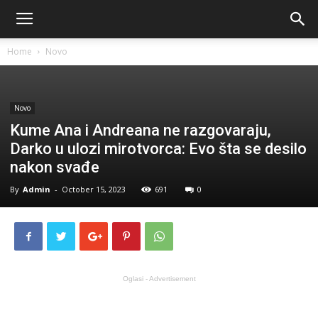
Home
Novo
Novo
Kume Ana i Andreana ne razgovaraju,
Darko u ulozi mirotvorca: Evo šta se desilo
nakon svađe
By
Admin
-
October 15, 2023
691
0
Oglasi - Advertisement