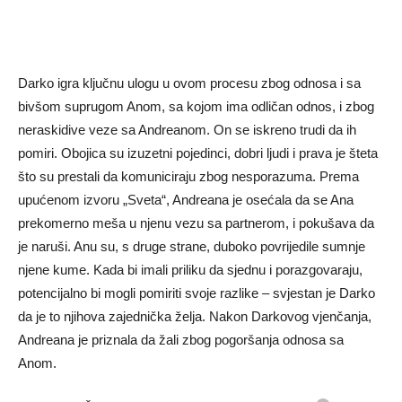
Darko igra ključnu ulogu u ovom procesu zbog odnosa i sa
bivšom suprugom Anom, sa kojom ima odličan odnos, i zbog
neraskidive veze sa Andreanom. On se iskreno trudi da ih
pomiri. Obojica su izuzetni pojedinci, dobri ljudi i prava je šteta
što su prestali da komuniciraju zbog nesporazuma. Prema
upućenom izvoru „Sveta“, Andreana je osećala da se Ana
prekomerno meša u njenu vezu sa partnerom, i pokušava da
je naruši. Anu su, s druge strane, duboko povrijedile sumnje
njene kume. Kada bi imali priliku da sjednu i porazgovaraju,
potencijalno bi mogli pomiriti svoje razlike – svjestan je Darko
da je to njihova zajednička želja. Nakon Darkovog vjenčanja,
Andreana je priznala da žali zbog pogoršanja odnosa sa
Anom.