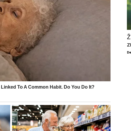
Ž
z
De