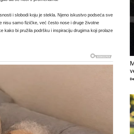
nosti i slobodi koju je stekla. Njeno iskustvo podseća sve
 nisu samo fizičke, već često nose i druge životne
e kako bi pružila podršku i inspiraciju drugima koji prolaze
M
v
De