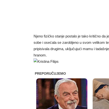
Njeno fizičko stanje postalo je tako kritično da je
sobe i osećala se zarobljeno u svom velikom t
pripisivala drugima, uključujući mamu i tadašn
hranom.