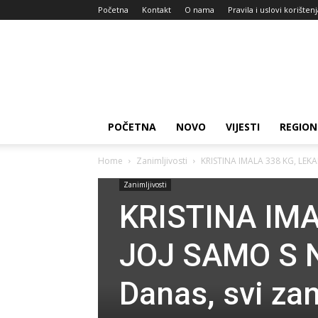
Početna
Kontakt
O nama
Pravila i uslovi korišten
Zdravlje
za
dan
POČETNA
NOVO
VIJESTI
REGION
Home
Zanimljivosti
KRISTINA IMALA 338 KG, LEKA
Zanimljivosti
KRISTINA IMA
JOJ SAMO S N
Danas, svi za