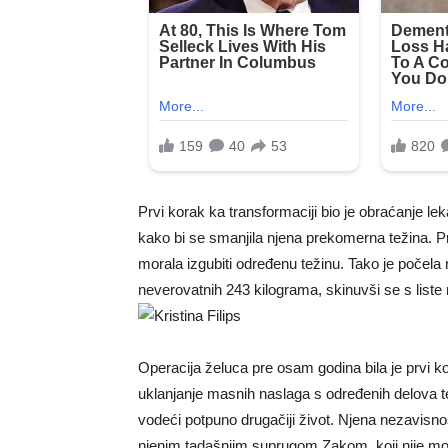
Prvi korak ka transformaciji bio je obraćanje lek
kako bi se smanjila njena prekomerna težina. Pre
morala izgubiti određenu težinu. Tako je počela
neverovatnih 243 kilograma, skinuvši se s liste n
Operacija želuca pre osam godina bila je prvi ko
uklanjanje masnih naslaga s određenih delova te
vodeći potpuno drugačiji život. Njena nezavisn
njenim tadašnjim suprugom Zakom, koji nije m