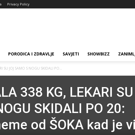
ja
Privacy Policy
PORODICA I ZDRAVLJE
SAVJETI
SHOWBIZZ
ZANIML
RI SU JOJ SAMO S NOGU SKIDALI PO...
LA 338 KG, LEKARI SU
OGU SKIDALI PO 20:
neme od ŠOKA kad je v