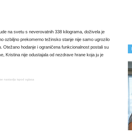
jude na svetu s neverovatnih 338 kilograma, doživela je
eno ozbiljno prekomerno težinsko stanje nije samo ugrozilo
edu. Otežano hodanje i ograničena funkcionalnost postali su
, Kristina nije odustajala od nezdrave hrane koja ju je
se nastavlja ispod oglasa