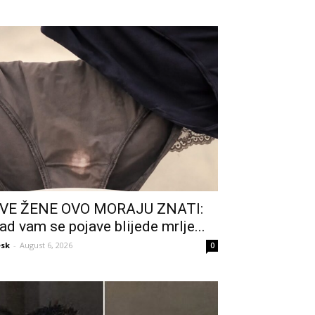
VE ŽENE OVO MORAJU ZNATI:
ad vam se pojave blijede mrlje...
sk
-
August 6, 2026
0