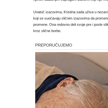
Unatoč izazovima, Kristina sada uživa u nezavis
koji se suočavaju sličnim izazovima da promene
promene. Ona redovno deli svoje pre i posle slik
kroz slične borbe.