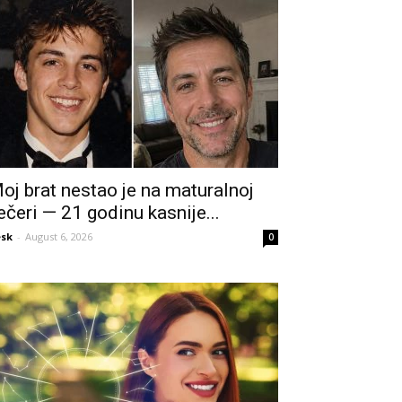
oj brat nestao je na maturalnoj
ečeri — 21 godinu kasnije...
sk
-
August 6, 2026
0