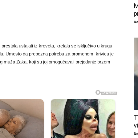
M
p
De
 prestala ustajati iz kreveta, kretala se isključivo u krugu
elu. Umesto da prepozna potrebu za promenom, krivicu je
jeg muža Zaka, koji su joj omogućavali prejedanje brzom
T
v
De