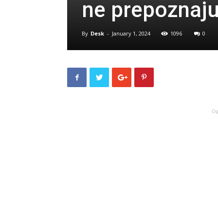
ne prepoznaju
By
Desk
-
January 1, 2024
1096
0
Og