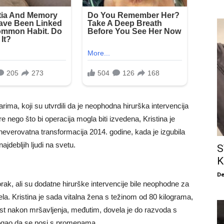
arima, koji su utvrdili da je neophodna hirurška intervencija
 nego što bi operacija mogla biti izvedena, Kristina je
 neverovatna transformacija 2014. godine, kada je izgubila
ajdebljih ljudi na svetu.
S
K
De
rak, ali su dodatne hirurške intervencije bile neophodne za
la. Kristina je sada vitalna žena s težinom od 80 kilograma,
ost nakon mršavljenja, međutim, dovela je do razvoda s
ogao da se nosi s promenama.