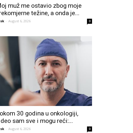
oj muž me ostavio zbog moje
rekomjerne težine, a onda je...
sk
-
August 6, 2026
0
okom 30 godina u onkologiji,
ideo sam sve i mogu reći:...
sk
-
August 6, 2026
0