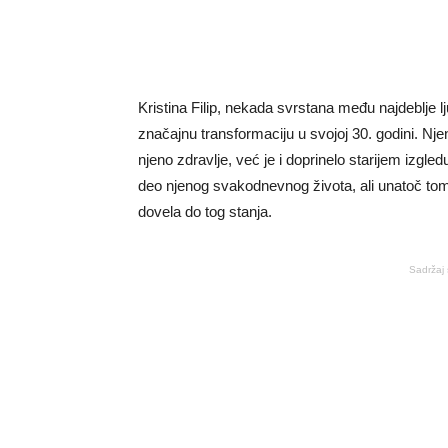
Kristina Filip, nekada svrstana među najdeblje l
značajnu transformaciju u svojoj 30. godini. Nj
njeno zdravlje, već je i doprinelo starijem izgl
deo njenog svakodnevnog života, ali unatoč tome
dovela do tog stanja.
Sadržaj 