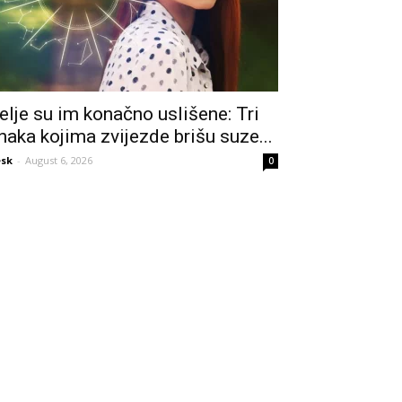
elje su im konačno uslišene: Tri
naka kojima zvijezde brišu suze...
sk
-
August 6, 2026
0