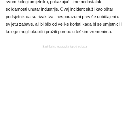
svom kolegi umjetniku, pokazujući time nedostatak
solidarnosti unutar industrije. Ovaj incident služi kao oštar
podsjetnik da su rivalstva i nesporazumi previše uobičajeni u
svijetu zabave, ali bi bilo od velike koristi kada bi se umjetnici i
kolege mogli okupiti i pružiti pomoć u teškim vremenima.
Sadržaj se nastavlja ispod oglasa