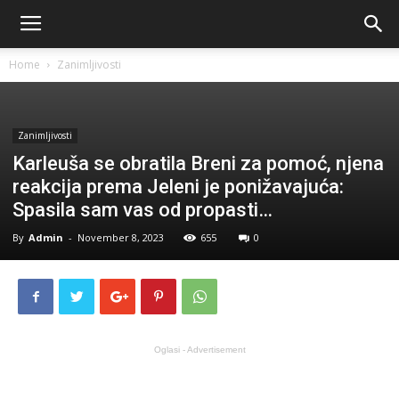
Home
Zanimljivosti
Zanimljivosti
Karleuša se obratila Breni za pomoć, njena
reakcija prema Jeleni je ponižavajuća:
Spasila sam vas od propasti…
By
Admin
-
November 8, 2023
655
0
Oglasi - Advertisement