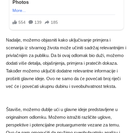
Nadalje, možemo objasniti kako uključivanje primjera i
scenarija iz stvarnog života može učiniti sadržaj relevantnijim i
privlačnijim za publiku. Da bi ovaj odlomak bio duži, možemo
dodati više detalja, objašnjenja, primjera i pratećih dokaza.
Također možemo uključiti dodatne relevantne informacije i
proširiti glavne ideje. Ovo ne samo da će povećati broj riječi
već će i povećati ukupnu dubinu i sveobuhvatnost teksta.
Štaviše, možemo dublje ući u glavne ideje predstavljene u
originalnom odlomku. Možemo istražiti različite uglove,
perspektive i potencijalne protuargumente vezane za temu.
Ovo će nam omogućiti da pružimo sveobuhvatniju analizu i