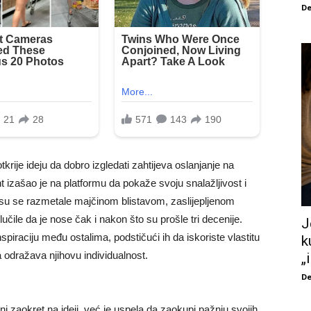
De
tkrije ideju da dobro izgledati zahtijeva oslanjanje na
t izašao je na platformu da pokaže svoju snalažljivost i
 su se razmetale majčinom blistavom, zaslijepljenom
učile da je nose čak i nakon što su prošle tri decenije.
J
spiraciju među ostalima, podstičući ih da iskoriste vlastitu
k
a odražava njihovu individualnost.
„
De
ni zaokret na ideji, već je uspela da zaokupi pažnju svojih