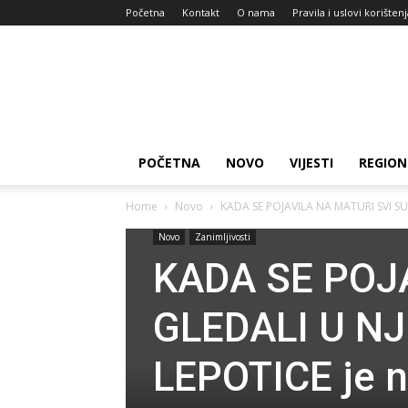
Početna
Kontakt
O nama
Pravila i uslovi korišten
Zdravlje
za
dan
POČETNA
NOVO
VIJESTI
REGION
Home
Novo
KADA SE POJAVILA NA MATURI SVI SU
Novo
Zanimljivosti
KADA SE POJ
GLEDALI U NJ
LEPOTICE je 