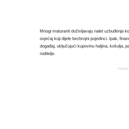
Mnogi maturanti doživljavaju nalet uzbuđenja koj
osjećaj koji dijele bezbrojni pojedinci. Ipak, f
događaj, uključujući kupovinu haljina, košulja, p
roditelje.
Sadržaj 