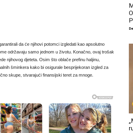
M
O
P
De
i garantirali da će njihovi potomci izgledati kao apsolutno
plome održavaju samo jednom u životu. Konačno, ovaj trošak
de njihovog djeteta. Osim što oblače prefinu haljinu,
onalnih šminkera kako bi osigurale besprijekoran izgled za
ično skupe, stvarajući finansijski teret za mnoge.
„
r