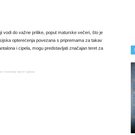
i vodi do važne prilike, poput maturske večeri, što je
inansijska opterećenja povezana s pripremama za takav
antalona i cipela, mogu predstavljati značajan teret za
se nastavlja ispod oglasa