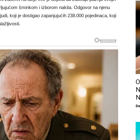
ivljujućom šminkom i izborom nakita. Odgovor na njenu
udi, koji je dostigao zapanjujućih 238.000 pojedinaca, koji
lažljivosti.
O
N
N
De