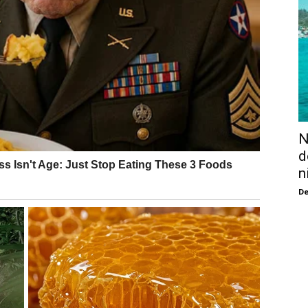
N
d
n
De