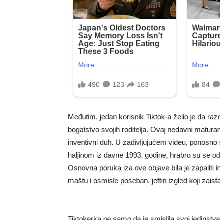
Međutim, jedan korisnik Tiktok-a želio je da razo
bogatstvo svojih roditelja. Ovaj nedavni maturan
inventivni duh. U zadivljujućem videu, ponosno
haljinom iz davne 1993. godine, hrabro su se odl
Osnovna poruka iza ove objave bila je zapaliti in
maštu i osmisle poseban, jeftin izgled koji zaist
Tiktokerka ne samo da je smislila svoj jedinstve