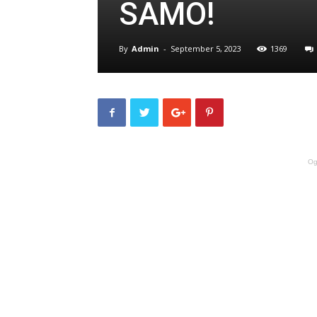
SAMO!
By
Admin
-
September 5, 2023
1369
Og