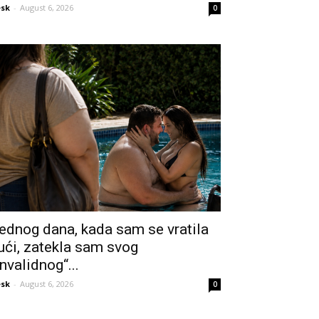
sk
-
August 6, 2026
0
ednog dana, kada sam se vratila
ući, zatekla sam svog
invalidnog“...
sk
-
August 6, 2026
0