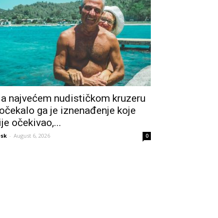
a najvećem nudističkom kruzeru
očekalo ga je iznenađenje koje
ije očekivao,...
sk
-
August 6, 2026
0