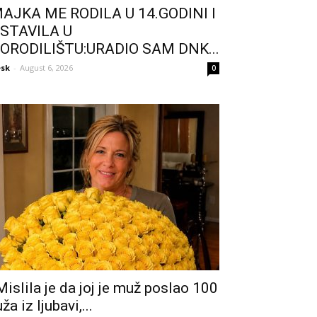
AJKA ME RODILA U 14.GODINI I
STAVILA U
ORODILIŠTU:URADIO SAM DNK...
sk
-
August 6, 2026
0
Mislila je da joj je muž poslao 100
uža iz ljubavi,...