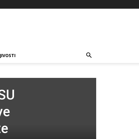
JIVOSTI
 SU
ve
te