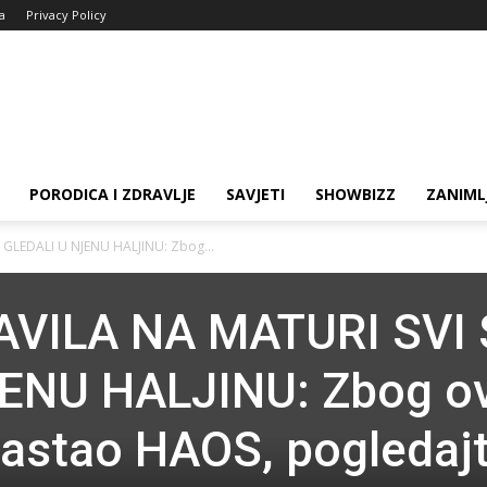
ja
Privacy Policy
PORODICA I ZDRAVLJE
SAVJETI
SHOWBIZZ
ZANIML
 GLEDALI U NJENU HALJINU: Zbog...
AVILA NA MATURI SVI
ENU HALJINU: Zbog o
nastao HAOS, pogledaj