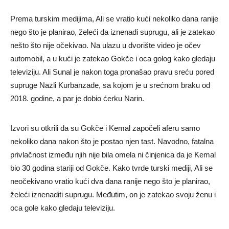
Prema turskim medijima, Ali se vratio kući nekoliko dana ranije
nego što je planirao, želeći da iznenadi suprugu, ali je zatekao
nešto što nije očekivao. Na ulazu u dvorište video je očev
automobil, a u kući je zatekao Gokče i oca golog kako gledaju
televiziju. Ali Sunal je nakon toga pronašao pravu sreću pored
supruge Nazli Kurbanzade, sa kojom je u srećnom braku od
2018. godine, a par je dobio ćerku Narin.
Izvori su otkrili da su Gokče i Kemal započeli aferu samo
nekoliko dana nakon što je postao njen tast. Navodno, fatalna
privlačnost između njih nije bila omela ni činjenica da je Kemal
bio 30 godina stariji od Gokče. Kako tvrde turski mediji, Ali se
neočekivano vratio kući dva dana ranije nego što je planirao,
želeći iznenaditi suprugu. Međutim, on je zatekao svoju ženu i
oca gole kako gledaju televiziju.