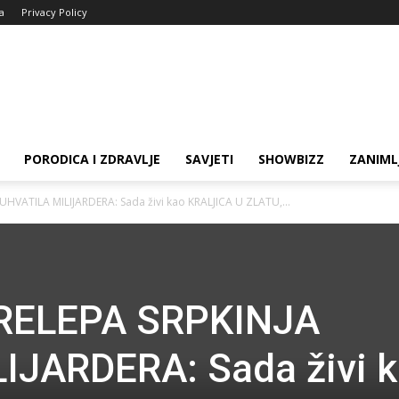
ja
Privacy Policy
PORODICA I ZDRAVLJE
SAVJETI
SHOWBIZZ
ZANIML
UHVATILA MILIJARDERA: Sada živi kao KRALJICA U ZLATU,...
RELEPA SRPKINJA
IJARDERA: Sada živi 