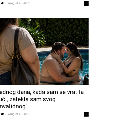
sk
-
August 6, 2026
0
ednog dana, kada sam se vratila
ući, zatekla sam svog
invalidnog“...
sk
-
August 6, 2026
0