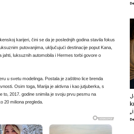
De
nskoj karijeri, čini se da je poslednjih godina stavila fokus
 luksuznim putovanjima, uključujući destinacije poput Kana,
sa jahti, luksuznih automobila i Hermes torbi govore o
eru u svetu modelinga. Postala je zaštitno lice brenda
vnosti. Osim toga, Marija je aktivna i kao jutjuberka, s
ve to, 2017. godine snimila je svoju prvu pesmu na
J
ko 20 miliona pregleda.
k
„
De