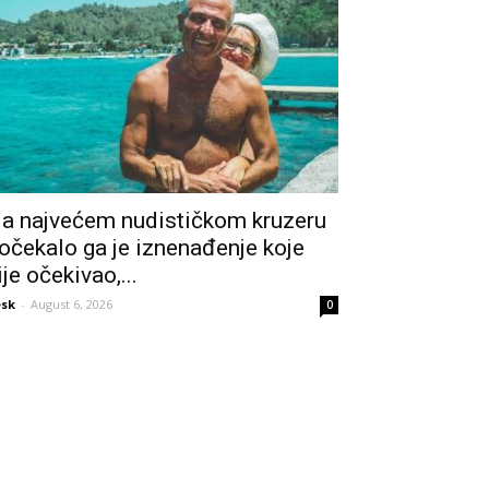
a najvećem nudističkom kruzeru
očekalo ga je iznenađenje koje
ije očekivao,...
sk
-
August 6, 2026
0