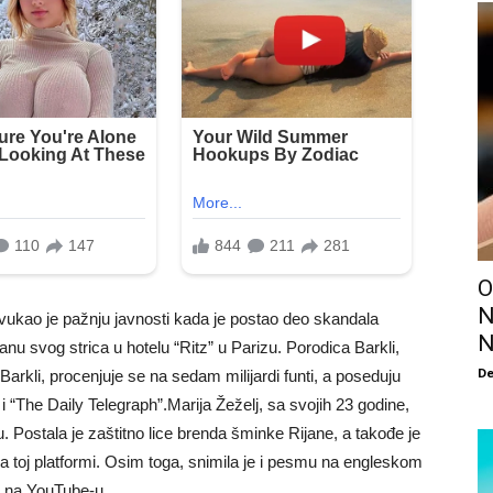
O
N
ivukao je pažnju javnosti kada je postao deo skandala
N
nu svog strica u hotelu “Ritz” u Parizu. Porodica Barkli,
De
Barkli, procenjuje se na sedam milijardi funti, a poseduju
 “The Daily Telegraph”.Marija Žeželj, sa svojih 23 godine,
Postala je zaštitno lice brenda šminke Rijane, a takođe je
na toj platformi. Osim toga, snimila je i pesmu na engleskom
da na YouTube-u.