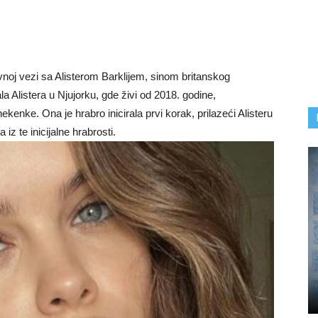
vnoj vezi sa Alisterom Barklijem, sinom britanskog
ala Alistera u Njujorku, gde živi od 2018. godine,
kenke. Ona je hrabro inicirala prvi korak, prilazeći Alisteru
iz te inicijalne hrabrosti.