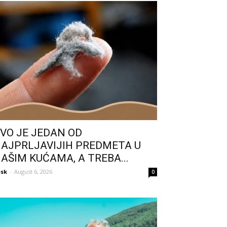
VO JE JEDAN OD
AJPRLJAVIJIH PREDMETA U
AŠIM KUĆAMA, A TREBA...
sk
-
August 6, 2026
0