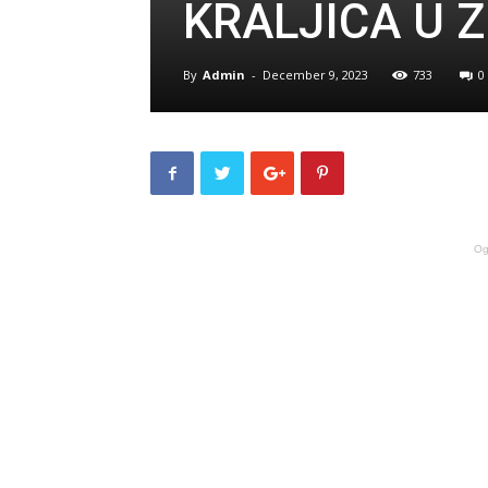
KRALJICA U ZL
By
Admin
-
December 9, 2023
733
0
Og