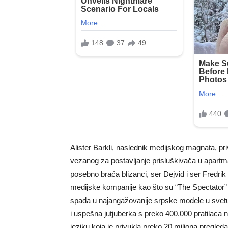
Alister Barkli, naslednik medijskog magnata, pr
vezanog za postavljanje prisluškivača u apartma
posebno braća blizanci, ser Dejvid i ser Fredrik 
medijske kompanije kao što su “The Spectator” i
spada u najangažovanije srpske modele u svetu. 
i uspešna jutjuberka s preko 400.000 pratilaca 
jeziku koja je privukla preko 20 miliona pregle