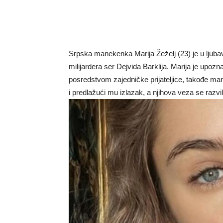
Srpska manekenka Marija Žeželj (23) je u ljuba
milijardera ser Dejvida Barklija. Marija je upozn
posredstvom zajedničke prijateljice, takođe mane
i predlažući mu izlazak, a njihova veza se razvila 