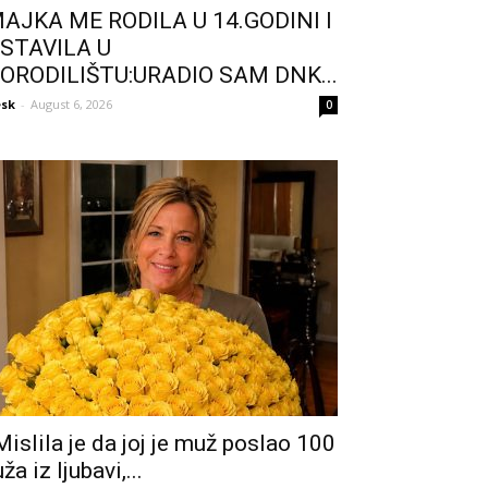
AJKA ME RODILA U 14.GODINI I
STAVILA U
ORODILIŠTU:URADIO SAM DNK...
sk
-
August 6, 2026
0
Mislila je da joj je muž poslao 100
uža iz ljubavi,...