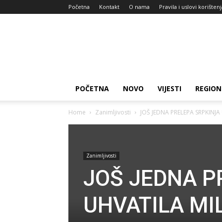
Početna
Kontakt
O nama
Pravila i uslovi korišten
Zdravlje
za
dan
POČETNA
NOVO
VIJESTI
REGION
Home
Zanimljivosti
JOŠ JEDNA PRELEPA SRPKINJA 
Zanimljivosti
JOŠ JEDNA P
UHVATILA MIL