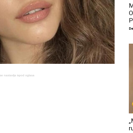
M
O
P
De
se nastavlja ispod oglasa
„
r