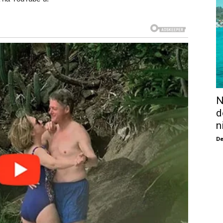
N
d
n
De