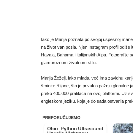
Iako je Marija poznata po svojoj uspešnoj maneke
na život van posla. Njen Instagram profil odiše
Havaja, Bahama i italijanskih Alpa. Fotografije 
glamuroznom životnom stilu.
Marija Žeželj, iako mlada, već ima zavidnu karij
šminke Rijane, što je privuklo pažnju globalne ja
preko 400.000 pratilaca na ovoj platformi. Uz s
engleskom jeziku, koja je do sada ostvarila pre