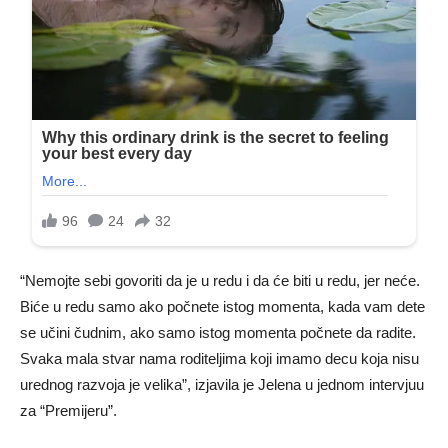
“Nemojte sebi govoriti da je u redu i da će biti u redu, jer neće.
Biće u redu samo ako počnete istog momenta, kada vam dete
se učini čudnim, ako samo istog momenta počnete da radite.
Svaka mala stvar nama roditeljima koji imamo decu koja nisu
urednog razvoja je velika”, izjavila je Jelena u jednom intervjuu
za “Premijeru”.