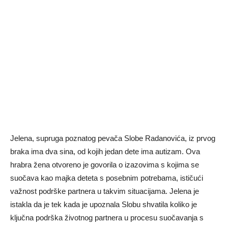
Jelena, supruga poznatog pevača Slobe Radanovića, iz prvog
braka ima dva sina, od kojih jedan dete ima autizam. Ova
hrabra žena otvoreno je govorila o izazovima s kojima se
suočava kao majka deteta s posebnim potrebama, ističući
važnost podrške partnera u takvim situacijama. Jelena je
istakla da je tek kada je upoznala Slobu shvatila koliko je
ključna podrška životnog partnera u procesu suočavanja s