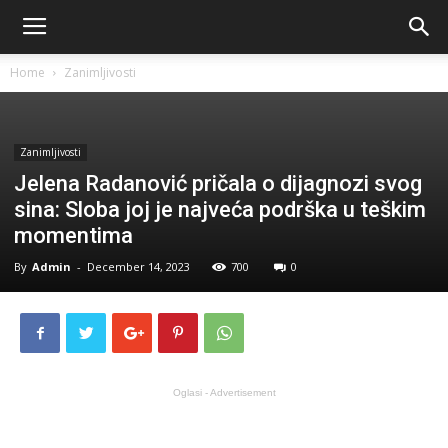
Home
Zanimljivosti
Zanimljivosti
Jelena Radanović pričala o dijagnozi svog
sina: Sloba joj je najveća podrška u teškim
momentima
By
Admin
-
December 14, 2023
700
0
Oglasi - Advertisement