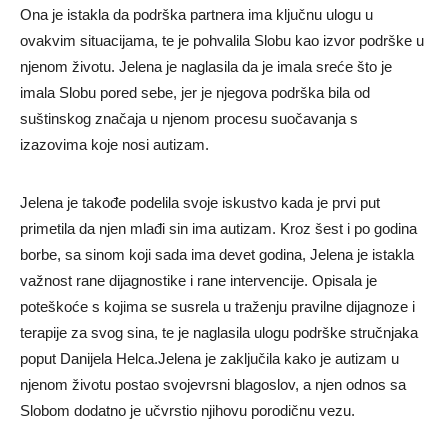
Ona je istakla da podrška partnera ima ključnu ulogu u
ovakvim situacijama, te je pohvalila Slobu kao izvor podrške u
njenom životu. Jelena je naglasila da je imala sreće što je
imala Slobu pored sebe, jer je njegova podrška bila od
suštinskog značaja u njenom procesu suočavanja s
izazovima koje nosi autizam.
Jelena je takođe podelila svoje iskustvo kada je prvi put
primetila da njen mlađi sin ima autizam. Kroz šest i po godina
borbe, sa sinom koji sada ima devet godina, Jelena je istakla
važnost rane dijagnostike i rane intervencije. Opisala je
poteškoće s kojima se susrela u traženju pravilne dijagnoze i
terapije za svog sina, te je naglasila ulogu podrške stručnjaka
poput Danijela Helca.Jelena je zaključila kako je autizam u
njenom životu postao svojevrsni blagoslov, a njen odnos sa
Slobom dodatno je učvrstio njihovu porodičnu vezu.