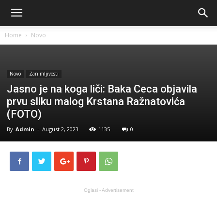
Home
Novo
Novo
Zanimljivosti
Jasno je na koga liči: Baka Ceca objavila
prvu sliku malog Krstana Ražnatovića
(FOTO)
By
Admin
-
August 2, 2023
1135
0
Oglasi - Advertisement