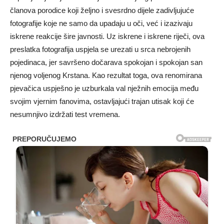
članova porodice koji željno i svesrdno dijele zadivljujuće
fotografije koje ne samo da upadaju u oči, već i izazivaju
iskrene reakcije šire javnosti. Uz iskrene i iskrene riječi, ova
preslatka fotografija uspjela se urezati u srca nebrojenih
pojedinaca, jer savršeno dočarava spokojan i spokojan san
njenog voljenog Krstana. Kao rezultat toga, ova renomirana
pjevačica uspješno je uzburkala val nježnih emocija među
svojim vjernim fanovima, ostavljajući trajan utisak koji će
nesumnjivo izdržati test vremena.