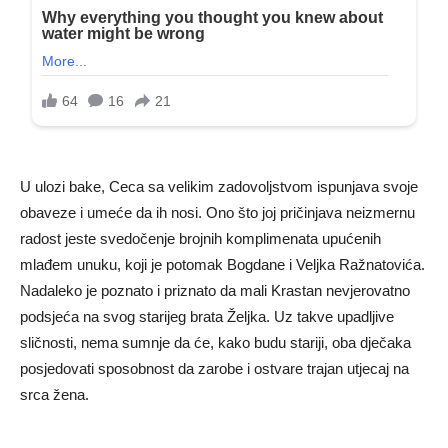
U ulozi bake, Ceca sa velikim zadovoljstvom ispunjava svoje
obaveze i umeće da ih nosi. Ono što joj pričinjava neizmernu
radost jeste svedočenje brojnih komplimenata upućenih
mlađem unuku, koji je potomak Bogdane i Veljka Ražnatovića.
Nadaleko je poznato i priznato da mali Krastan nevjerovatno
podsjeća na svog starijeg brata Željka. Uz takve upadljive
sličnosti, nema sumnje da će, kako budu stariji, oba dječaka
posjedovati sposobnost da zarobe i ostvare trajan utjecaj na
srca žena.