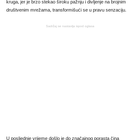
kruga, jer je brzo stekao široku pažnju i divljenje na brojnim
društvenim mrežama, transformišući se u pravu senzaciju.
Sadržaj se nastavlja ispod oglasa
U posljednje vrijeme došlo je do značajnog porasta čina