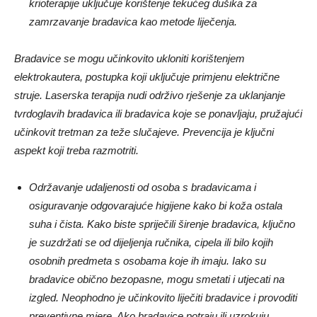
krioterapije uključuje korištenje tekućeg dušika za
zamrzavanje bradavica kao metode liječenja.
Bradavice se mogu učinkovito ukloniti korištenjem
elektrokautera, postupka koji uključuje primjenu električne
struje. Laserska terapija nudi održivo rješenje za uklanjanje
tvrdoglavih bradavica ili bradavica koje se ponavljaju, pružajući
učinkovit tretman za teže slučajeve. Prevencija je ključni
aspekt koji treba razmotriti.
Održavanje udaljenosti od osoba s bradavicama i
osiguravanje odgovarajuće higijene kako bi koža ostala
suha i čista. Kako biste spriječili širenje bradavica, ključno
je suzdržati se od dijeljenja ručnika, cipela ili bilo kojih
osobnih predmeta s osobama koje ih imaju. Iako su
bradavice obično bezopasne, mogu smetati i utjecati na
izgled. Neophodno je učinkovito liječiti bradavice i provoditi
preventivne mjere. Ako bradavice potraju ili uzrokuju