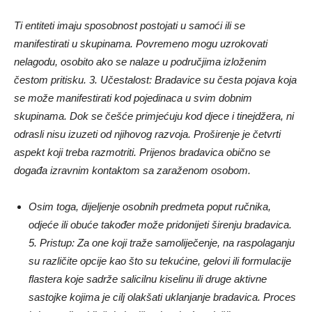
Ti entiteti imaju sposobnost postojati u samoći ili se
manifestirati u skupinama. Povremeno mogu uzrokovati
nelagodu, osobito ako se nalaze u područjima izloženim
čestom pritisku. 3. Učestalost: Bradavice su česta pojava koja
se može manifestirati kod pojedinaca u svim dobnim
skupinama. Dok se češće primjećuju kod djece i tinejdžera, ni
odrasli nisu izuzeti od njihovog razvoja. Proširenje je četvrti
aspekt koji treba razmotriti. Prijenos bradavica obično se
događa izravnim kontaktom sa zaraženom osobom.
Osim toga, dijeljenje osobnih predmeta poput ručnika,
odjeće ili obuće također može pridonijeti širenju bradavica.
5. Pristup: Za one koji traže samoliječenje, na raspolaganju
su različite opcije kao što su tekućine, gelovi ili formulacije
flastera koje sadrže salicilnu kiselinu ili druge aktivne
sastojke kojima je cilj olakšati uklanjanje bradavica. Proces