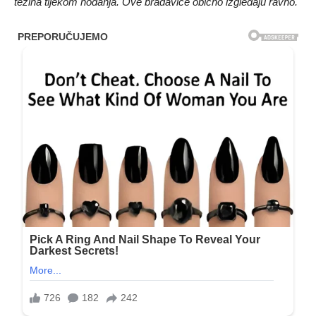
težina tijekom hodanja. Ove bradavice obično izgledaju ravno.