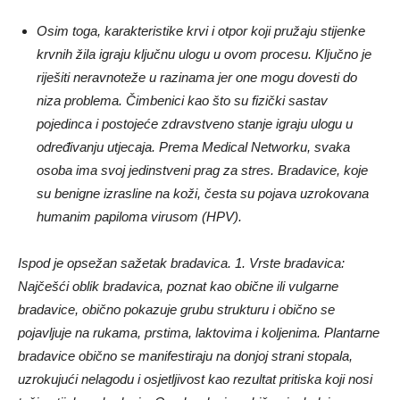
Osim toga, karakteristike krvi i otpor koji pružaju stijenke
krvnih žila igraju ključnu ulogu u ovom procesu. Ključno je
riješiti neravnoteže u razinama jer one mogu dovesti do
niza problema. Čimbenici kao što su fizički sastav
pojedinca i postojeće zdravstveno stanje igraju ulogu u
određivanju utjecaja. Prema Medical Networku, svaka
osoba ima svoj jedinstveni prag za stres. Bradavice, koje
su benigne izrasline na koži, česta su pojava uzrokovana
humanim papiloma virusom (HPV).
Ispod je opsežan sažetak bradavica. 1. Vrste bradavica:
Najčešći oblik bradavica, poznat kao obične ili vulgarne
bradavice, obično pokazuje grubu strukturu i obično se
pojavljuje na rukama, prstima, laktovima i koljenima. Plantarne
bradavice obično se manifestiraju na donjoj strani stopala,
uzrokujući nelagodu i osjetljivost kao rezultat pritiska koji nosi