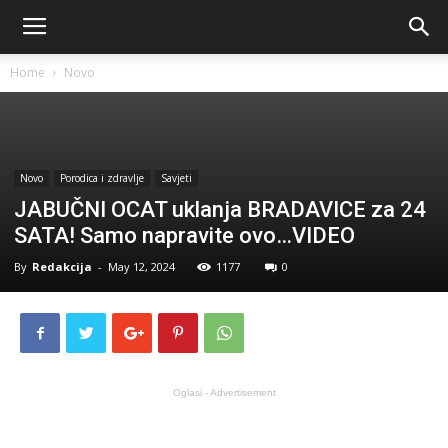
Home
Novo
Novo
Porodica i zdravlje
Savjeti
JABUČNI OCAT uklanja BRADAVICE za 24
SATA! Samo napravite ovo…VIDEO
By
Redakcija
-
May 12, 2024
1177
0
Oglasi - Advertisement