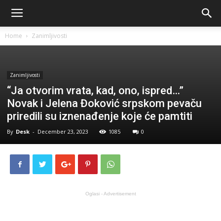
Home
Zanimljivosti
Zanimljivosti
“Ja otvorim vrata, kad, ono, ispred…”
Novak i Jelena Đoković srpskom pevaču
priredili su iznenađenje koje će pamtiti
By
Desk
-
December 23, 2023
1085
0
Oglasi - Advertisement