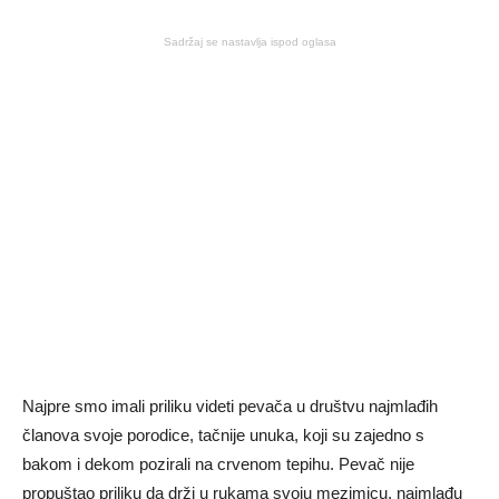
Sadržaj se nastavlja ispod oglasa
Najpre smo imali priliku videti pevača u društvu najmlađih
članova svoje porodice, tačnije unuka, koji su zajedno s
bakom i dekom pozirali na crvenom tepihu. Pevač nije
propuštao priliku da drži u rukama svoju mezimicu, najmlađu