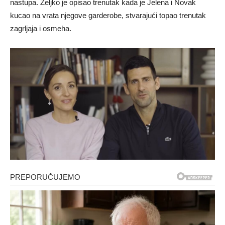
nastupa. Željko je opisao trenutak kada je Jelena i Novak
kucao na vrata njegove garderobe, stvarajući topao trenutak
zagrljaja i osmeha.