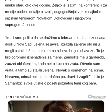
unuku staru oko dve godine. Željko je, zatim, na konferenciji za
medije podelio detalje o svojoj dugogodišnjoj vezi s najboljim
srpskim teniserom Novakom Đokovićem i njegovom
suprugom Jelenom.
“Imali smo priliku da se družimo u februaru, kada su iznenada
došli u Novi Sad. Jelena se javila i izrazila žaljenje što nisu
mogli ostati duže, s obzirom na njihove brojne obaveze. To je
bilo ogromno iznenađenje za mene. Zamislite me u garderobi,
zauzet oblačenjem, kada neko kuca na vrata. Otvorio sam
vrata, a tamo su stajali Jelena i Novak s osmehom na licima.
Naravno, odmah smo se srdačno pozdravili i zagrlili”, delio je
Samardžić svoje utiske o poseti poznatog teniskog para.