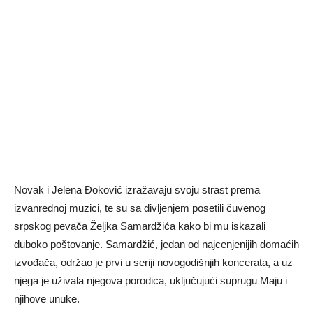
Novak i Jelena Đoković izražavaju svoju strast prema
izvanrednoj muzici, te su sa divljenjem posetili čuvenog
srpskog pevača Željka Samardžića kako bi mu iskazali
duboko poštovanje. Samardžić, jedan od najcenjenijih domaćih
izvođača, održao je prvi u seriji novogodišnjih koncerata, a uz
njega je uživala njegova porodica, uključujući suprugu Maju i
njihove unuke.