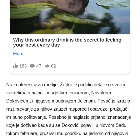
Na konferenciji za medije, Željko je podelio detalje o svojim
susretima s najboljim srpskim teniserom, Novakom
Đokovićem, i njegovom suprugom Jelenom. Pevač je izrazio
razumevanje za njihov zauzet raspored i obaveze, pružajući
im puno poštovanje. Posebno je naglasio prijatno iznenađenje
koje je doživeo kada su se Đokovići pojavili u Novom Sadu
tokom februara, pruživši mu podršku na jednom od njegovih