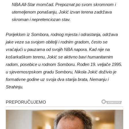
NBA All-Star momčad. Prepoznat po svom skromnom i
utemeljenom ponašanju, Jokić izvan terena zadržava
skroman i nepretenciozan stav.
Porijeklom iz Sombora, rodnog mjesta i odrastanja, održava
jake veze sa svojom obitelji i rodnim gradom, često se
vraćajući u pauzama od svojih NBA napora. Kad nije na
košarkaškom terenu, Jokić se aktivno bavi humanitarnim
radom, posebice u rodnom Somboru. Rođen 19. veljače 1995.
u sjevernosrpskom gradu Somboru, Nikola Jokić doživio je
formativne godine uz svoja dva starija brata, Nemanju i
Strahinju.