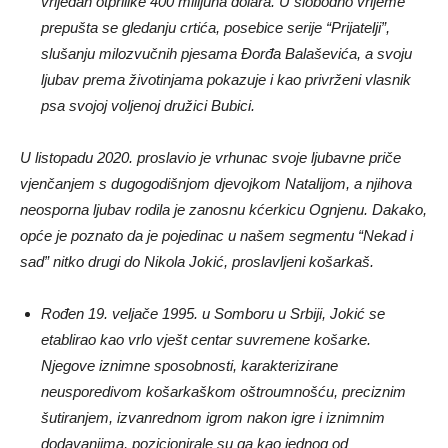
vrijedan otprilike 400 milijuna dolara. U slobodno vrijeme
prepušta se gledanju crtića, posebice serije “Prijatelji”,
slušanju milozvučnih pjesama Đorđa Balaševića, a svoju
ljubav prema životinjama pokazuje i kao privrženi vlasnik
psa svojoj voljenoj družici Bubici.
U listopadu 2020. proslavio je vrhunac svoje ljubavne priče
vjenčanjem s dugogodišnjom djevojkom Natalijom, a njihova
neosporna ljubav rodila je zanosnu kćerkicu Ognjenu. Dakako,
opće je poznato da je pojedinac u našem segmentu “Nekad i
sad” nitko drugi do Nikola Jokić, proslavljeni košarkaš.
Rođen 19. veljače 1995. u Somboru u Srbiji, Jokić se
etablirao kao vrlo vješt centar suvremene košarke.
Njegove iznimne sposobnosti, karakterizirane
neusporedivom košarkaškom oštroumnošću, preciznim
šutiranjem, izvanrednom igrom nakon igre i iznimnim
dodavanjima, pozicionirale su ga kao jednog od