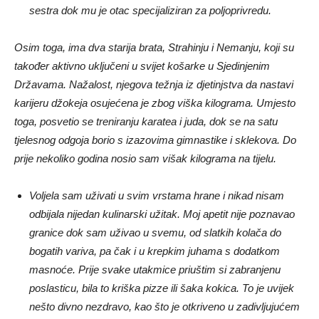
sestra dok mu je otac specijaliziran za poljoprivredu.
Osim toga, ima dva starija brata, Strahinju i Nemanju, koji su
također aktivno uključeni u svijet košarke u Sjedinjenim
Državama. Nažalost, njegova težnja iz djetinjstva da nastavi
karijeru džokeja osujećena je zbog viška kilograma. Umjesto
toga, posvetio se treniranju karatea i juda, dok se na satu
tjelesnog odgoja borio s izazovima gimnastike i sklekova. Do
prije nekoliko godina nosio sam višak kilograma na tijelu.
Voljela sam uživati ​​u svim vrstama hrane i nikad nisam
odbijala nijedan kulinarski užitak. Moj apetit nije poznavao
granice dok sam uživao u svemu, od slatkih kolača do
bogatih variva, pa čak i u krepkim juhama s dodatkom
masnoće. Prije svake utakmice priuštim si zabranjenu
poslasticu, bila to kriška pizze ili šaka kokica. To je uvijek
nešto divno nezdravo, kao što je otkriveno u zadivljujućem