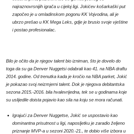
najraznovrsnijih igrača u cijeloj ligi. Jokićev košarkaški put
započeo je u omladinskom pogonu KK Vojvodina, ali je
ubrzo prešao u KK Mega Leks, gdje je brusio svoje vještine
i postao profesionalac.
Bilo je očito da je njegov talent bio izniman, što je dovelo do
toga da su ga Denver Nuggetsi odabrali kao 41. na NBA draftu
2014. godine. Od trenutka kada je kročio na NBA parket, Jokić
je pokazao svoj neizmjerni talent. Dok je njegova debitantska
sezona 2015.-2016. bila hvalevrijedna, tek se u godinama koje
su uslijedile doista pojavio kao sila na koju se mora računati.
Igrajući za Denver Nuggetse, Jokić se uspostavio kao
dominantna prisutnost u ligi, naposljetku je zaradio željeno
priznanje MVP-a u sezoni 2020.-21., te dobio više izbora u