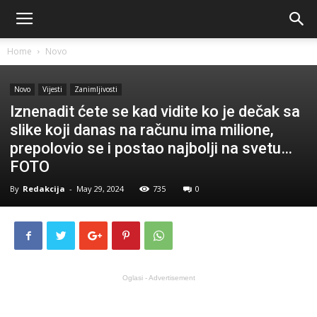
Home
Novo
Novo
Vijesti
Zanimljivosti
Iznenadit ćete se kad vidite ko je dečak sa
slike koji danas na računu ima milione,
prepolovio se i postao najbolji na svetu…
FOTO
By
Redakcija
-
May 29, 2024
735
0
Oglasi - Advertisement