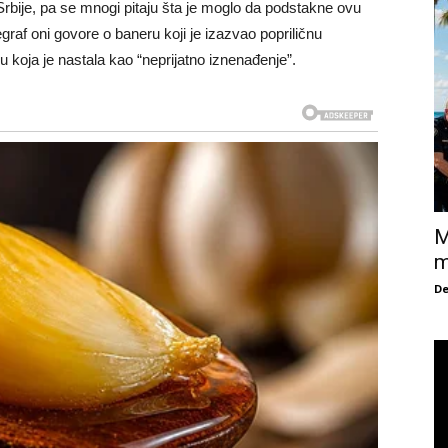
rbije, pa se mnogi pitaju šta je moglo da podstakne ovu
graf oni govore o baneru koji je izazvao popriličnu
u koja je nastala kao “neprijatno iznenađenje”.
M
m
De