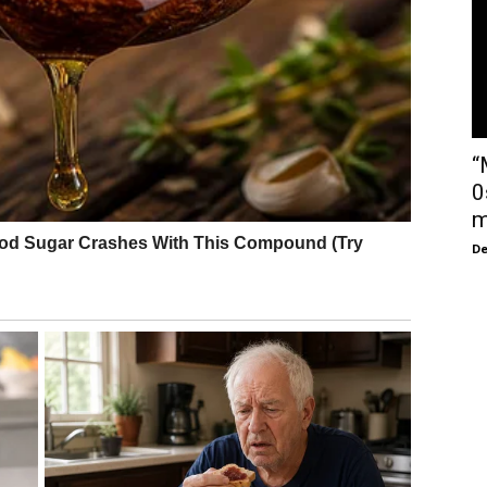
“
0
m
De