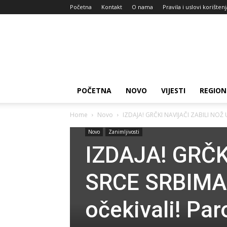
Početna
Kontakt
O nama
Pravila i uslovi korišten
Zdravlje
za
dan
POČETNA
NOVO
VIJESTI
REGION
Home
Novo
IZDAJA! GRČKI NAVIJAČI ZABILI NOŽ U
Novo
Zanimljivosti
IZDAJA! GRČK
SRCE SRBIMA:
očekivali! Par