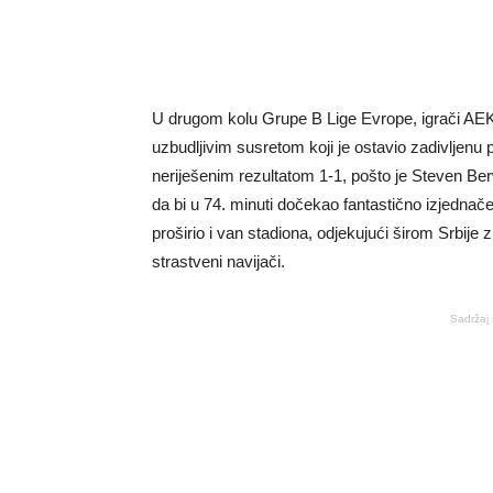
U drugom kolu Grupe B Lige Evrope, igrači AEK-a
uzbudljivim susretom koji je ostavio zadivljenu
neriješenim rezultatom 1-1, pošto je Steven Ber
da bi u 74. minuti dočekao fantastično izjedna
proširio i van stadiona, odjekujući širom Srbije z
strastveni navijači.
Sadržaj 