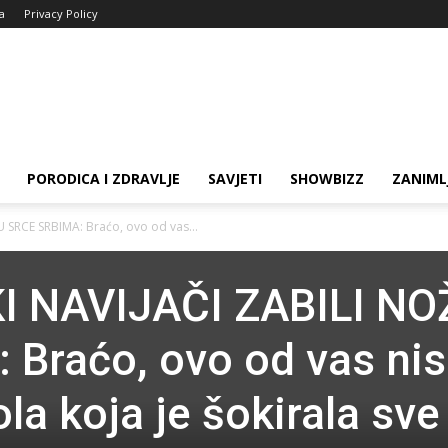
ja
Privacy Policy
PORODICA I ZDRAVLJE
SAVJETI
SHOWBIZZ
ZANIML
 SRCE SRBIMA: Braćo, ovo od vas...
I NAVIJAČI ZABILI NO
 Braćo, ovo od vas ni
ola koja je šokirala sve