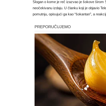
Slogan o kome je reč izazvao je šokove širom S
neočekivanu izdaju. U članku koji je objavio Tele
pomutnju, opisujući ga kao “šokantan”, a reakcij