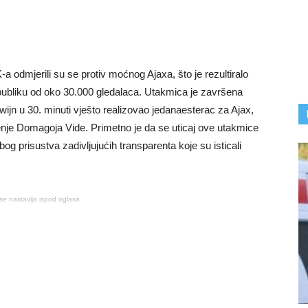
 odmjerili su se protiv moćnog Ajaxa, što je rezultiralo
 publiku od oko 30.000 gledalaca. Utakmica je završena
wijn u 30. minuti vješto realizovao jedanaesterac za Ajax,
čenje Domagoja Vide. Primetno je da se uticaj ove utakmice
bog prisustva zadivljujućih transparenta koje su isticali
se nastavlja ispod oglasa