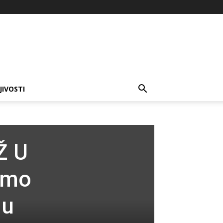
JIVOSTI
Ž U
smo
 u