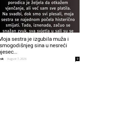
Moja sestra je izgubila muža i
smogodišnjeg sina u nesreći
jesec...
sk
-
August 7, 2026
0