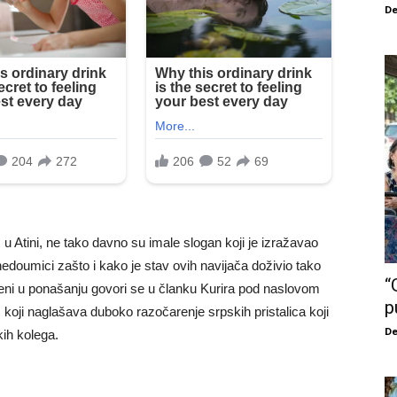
De
u Atini, ne tako davno su imale slogan koji je izražavao
nedoumici zašto i kako je stav ovih navijača doživio tako
“
eni u ponašanju govori se u članku Kurira pod naslovom
p
, koji naglašava duboko razočarenje srpskih pristalica koji
De
kih kolega.