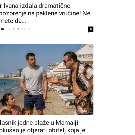
r Ivana izdala dramatično
pozorenje na paklene vrućine! Ne
mete da...
sk
-
August 7, 2026
0
lasnik jedne plaže u Mamaiji
okušao je otjerati obitelj koja je...