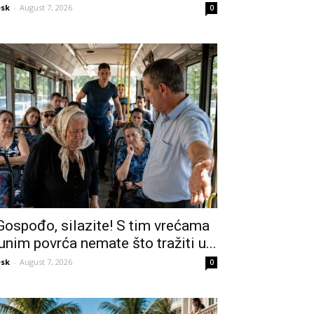
sk
-
August 7, 2026
0
Gospođo, silazite! S tim vrećama
unim povrća nemate što tražiti u...
sk
-
August 7, 2026
0