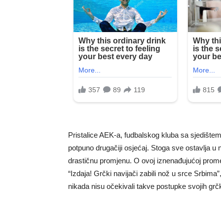
Pristalice AEK-a, fudbalskog kluba sa sjedištem 
potpuno drugačiji osjećaj. Stoga sve ostavlja u 
drastičnu promjenu. O ovoj iznenađujućoj prom
“Izdaja! Grčki navijači zabili nož u srce Srbima”
nikada nisu očekivali takve postupke svojih grč