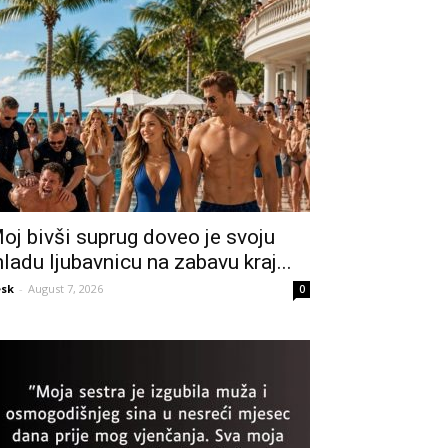
oj bivši suprug doveo je svoju
ladu ljubavnicu na zabavu kraj...
sk
-
August 7, 2026
0