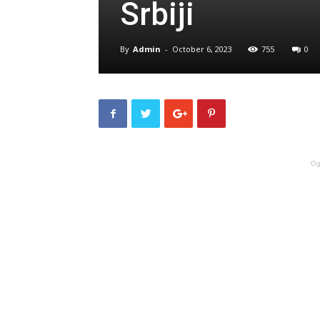
Srbiji
By
Admin
-
October 6, 2023
755
0
Og