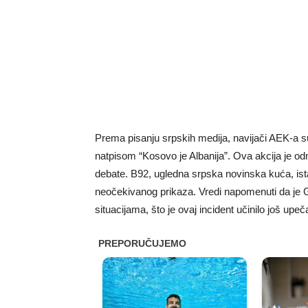
Prema pisanju srpskih medija, navijači AEK-a s
natpisom “Kosovo je Albanija”. Ova akcija je od
debate. B92, ugledna srpska novinska kuća, ist
neočekivanog prikaza. Vredi napomenuti da je Grč
situacijama, što je ovaj incident učinilo još upeča