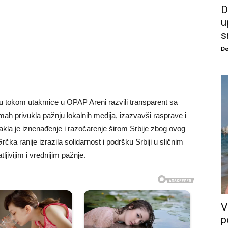
D
u
s
De
u tokom utakmice u OPAP Areni razvili transparent sa
mah privukla pažnju lokalnih medija, izazvavši rasprave i
akla je iznenađenje i razočarenje širom Srbije zbog ovog
ka ranije izrazila solidarnost i podršku Srbiji u sličnim
tljivijim i vrednijim pažnje.
V
p