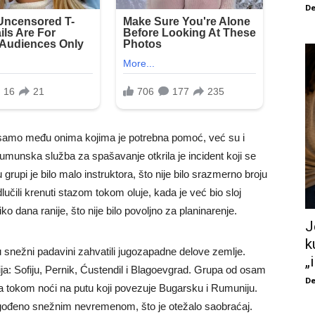
De
samo među onima kojima je potrebna pomoć, već su i
. Rumunska služba za spašavanje otkrila je incident koji se
pi je bilo malo instruktora, što nije bilo srazmerno broju
odlučili krenuti stazom tokom oluje, kada je već bio sloj
o dana ranije, što nije bilo povoljno za planinarenje.
J
k
su snežni padavini zahvatili jugozapadne delove zemlje.
„
ija: Sofiju, Pernik, Ćustendil i Blagoevgrad. Grupa od osam
De
na tokom noći na putu koji povezuje Bugarsku i Rumuniju.
gođeno snežnim nevremenom, što je otežalo saobraćaj.