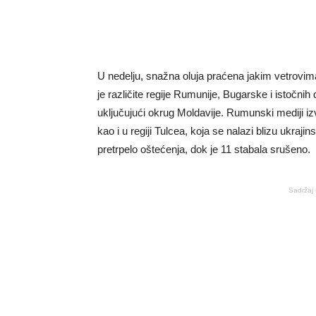
U nedelju, snažna oluja praćena jakim vetrovi
je različite regije Rumunije, Bugarske i istočnih
uključujući okrug Moldavije. Rumunski mediji i
kao i u regiji Tulcea, koja se nalazi blizu ukraj
pretrpelo oštećenja, dok je 11 stabala srušeno.
Sadržaj 