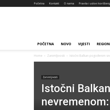
Početna
Kontakt
O nama
Pravila i uslovi korišten
Zdravlje
za
dan
POČETNA
NOVO
VIJESTI
REGION
Home
Zanimljivosti
Istočni Balkan pogođenim sne
Zanimljivosti
Istočni Balk
nevremenom: H