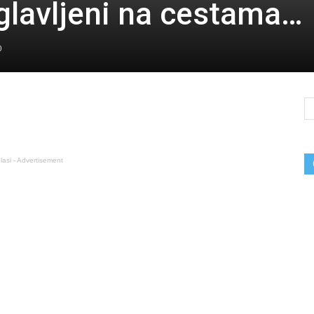
glavljeni na cestama…
0
lasi - Advertisement