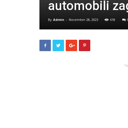
automobili za
By
Admin
-
November 28, 2023
618
Og