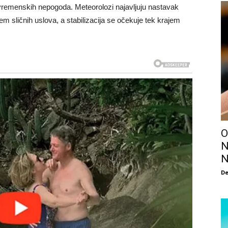
d vremenskih nepogoda. Meteorolozi najavljuju nastavak
 sličnih uslova, a stabilizacija se očekuje tek krajem
O
N
N
De