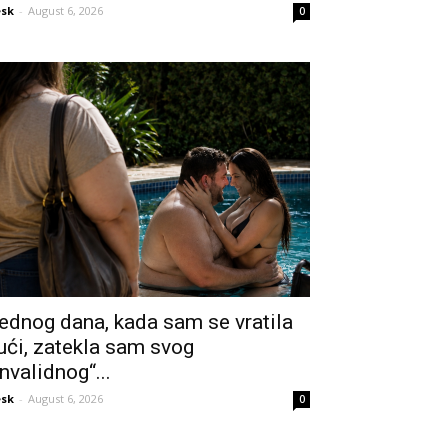
sk
-
August 6, 2026
0
ednog dana, kada sam se vratila
ući, zatekla sam svog
invalidnog“...
sk
-
August 6, 2026
0