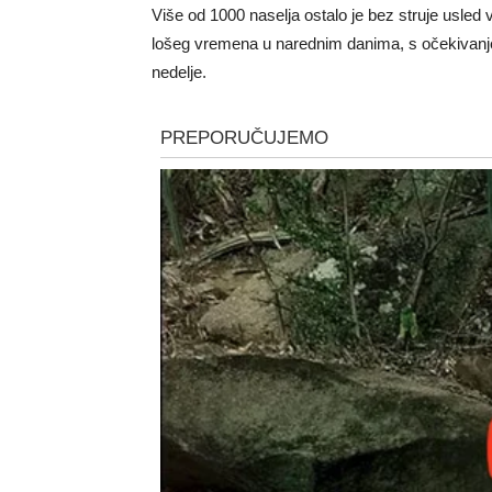
Više od 1000 naselja ostalo je bez struje usle
lošeg vremena u narednim danima, s očekivanjem
nedelje.