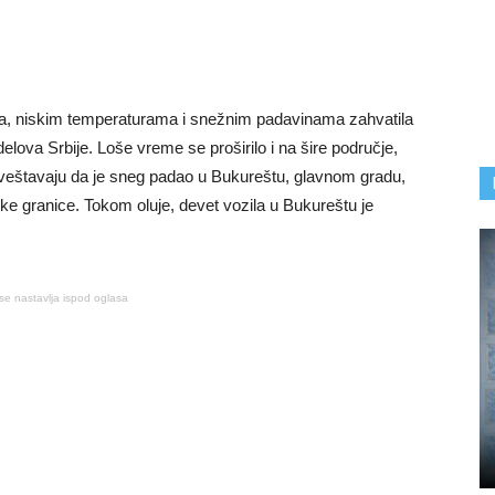
ma, niskim temperaturama i snežnim padavinama zahvatila
 delova Srbije. Loše vreme se proširilo i na šire područje,
zveštavaju da je sneg padao u Bukureštu, glavnom gradu,
inske granice. Tokom oluje, devet vozila u Bukureštu je
se nastavlja ispod oglasa