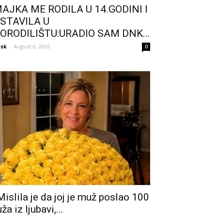
AJKA ME RODILA U 14.GODINI I
STAVILA U
ORODILIŠTU:URADIO SAM DNK...
sk
-
August 6, 2026
0
Mislila je da joj je muž poslao 100
uža iz ljubavi,...