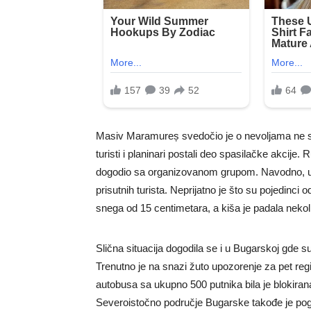
Masiv Maramureș svedočio je o nevoljama ne 
turisti i planinari postali deo spasilačke akcije
dogodio sa organizovanom grupom. Navodno, u gru
prisutnih turista. Neprijatno je što su pojedinci 
snega od 15 centimetara, a kiša je padala nekolik
Slična situacija dogodila se i u Bugarskoj gde 
Trenutno je na snazi žuto upozorenje za pet reg
autobusa sa ukupno 500 putnika bila je blokira
Severoistočno područje Bugarske takođe je po