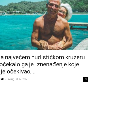
a najvećem nudističkom kruzeru
očekalo ga je iznenađenje koje
ije očekivao,...
sk
-
August 6, 2026
0