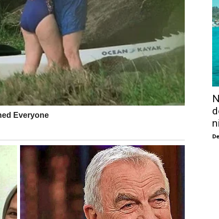
N
d
n
De