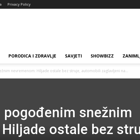
ja
Privacy Policy
PORODICA I ZDRAVLJE
SAVJETI
SHOWBIZZ
ZANIML
žnim nevremenom: Hiljade ostale bez struje, automobili zaglavljeni na...
an pogođenim snežnim
iljade ostale bez stru