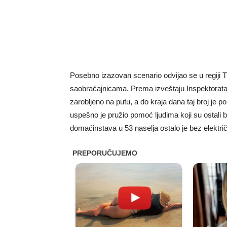
Posebno izazovan scenario odvijao se u regiji Tu
saobraćajnicama. Prema izveštaju Inspektorata z
zarobljeno na putu, a do kraja dana taj broj je p
uspešno je pružio pomoć ljudima koji su ostali 
domaćinstava u 53 naselja ostalo je bez električ