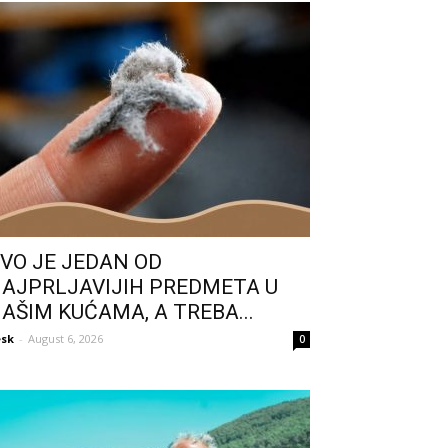
VO JE JEDAN OD
AJPRLJAVIJIH PREDMETA U
AŠIM KUĆAMA, A TREBA...
sk
-
August 6, 2026
0