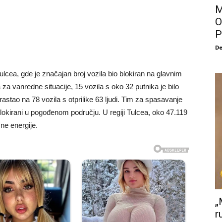
M
O
P
De
lcea, gde je značajan broj vozila bio blokiran na glavnim
a vanredne situacije, 15 vozila s oko 32 putnika je bilo
orastao na 78 vozila s otprilike 63 ljudi. Tim za spasavanje
blokirani u pogođenom području. U regiji Tulcea, oko 47.119
ne energije.
„
r