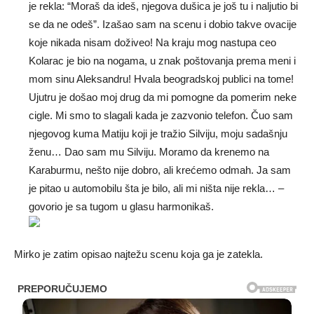
je rekla: “Moraš da ideš, njegova dušica je još tu i naljutio bi
se da ne odeš”. Izašao sam na scenu i dobio takve ovacije
koje nikada nisam doživeo! Na kraju mog nastupa ceo
Kolarac je bio na nogama, u znak poštovanja prema meni i
mom sinu Aleksandru! Hvala beogradskoj publici na tome!
Ujutru je došao moj drug da mi pomogne da pomerim neke
cigle. Mi smo to slagali kada je zazvonio telefon. Čuo sam
njegovog kuma Matiju koji je tražio Silviju, moju sadašnju
ženu… Dao sam mu Silviju. Moramo da krenemo na
Karaburmu, nešto nije dobro, ali krećemo odmah. Ja sam
je pitao u automobilu šta je bilo, ali mi ništa nije rekla… –
govorio je sa tugom u glasu harmonikaš.
Mirko je zatim opisao najtežu scenu koja ga je zatekla.