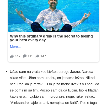
Ušao sam na vrata kod bivše supruge Jasne. Naroda
nikad više. Ušao sam u sobu, on je samo ležao. Nikad
neću reći da je mrtav… On je za mene uvek živ i neću da
se pomirim sa tim. Počeo sam da ga ljubim, bio je hladan
kao stena… Ljubio sam mu obraze, noge, ruke i rekao:
“Aleksandre, ‘ajde ustani, nemoj da se šališ”. Posle toga