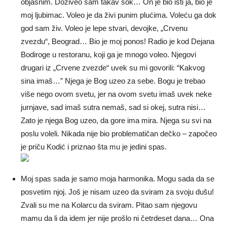
objasnim. Doživeo sam takav šok… On je bio isti ja, bio je
moj ljubimac. Voleo je da živi punim plućima. Voleću ga dok
god sam živ. Voleo je lepe stvari, devojke, „Crvenu
zvezdu“, Beograd… Bio je moj ponos! Radio je kod Dejana
Bodiroge u restoranu, koji ga je mnogo voleo. Njegovi
drugari iz „Crvene zvezde“ uvek su mi govorili: “Kakvog
sina imaš…” Njega je Bog uzeo za sebe. Bogu je trebao
više nego ovom svetu, jer na ovom svetu imaš uvek neke
jurnjave, sad imaš sutra nemaš, sad si okej, sutra nisi…
Zato je njega Bog uzeo, da gore ima mira. Njega su svi na
poslu voleli. Nikada nije bio problematičan dečko – započeo
je priču Kodić i priznao šta mu je jedini spas.
Moj spas sada je samo moja harmonika. Mogu sada da se
posvetim njoj. Još je nisam uzeo da sviram za svoju dušu!
Zvali su me na Kolarcu da sviram. Pitao sam njegovu
mamu da li da idem jer nije prošlo ni četrdeset dana… Ona