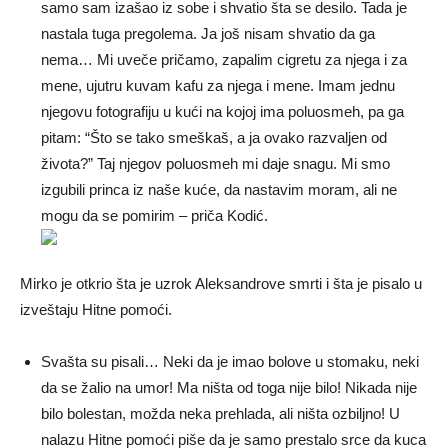
samo sam izašao iz sobe i shvatio šta se desilo. Tada je
nastala tuga pregolema. Ja još nisam shvatio da ga
nema… Mi uveče pričamo, zapalim cigretu za njega i za
mene, ujutru kuvam kafu za njega i mene. Imam jednu
njegovu fotografiju u kući na kojoj ima poluosmeh, pa ga
pitam: “Što se tako smeškaš, a ja ovako razvaljen od
života?” Taj njegov poluosmeh mi daje snagu. Mi smo
izgubili princa iz naše kuće, da nastavim moram, ali ne
mogu da se pomirim – priča Kodić.
Mirko je otkrio šta je uzrok Aleksandrove smrti i šta je pisalo u
izveštaju Hitne pomoći.
Svašta su pisali… Neki da je imao bolove u stomaku, neki
da se žalio na umor! Ma ništa od toga nije bilo! Nikada nije
bilo bolestan, možda neka prehlada, ali ništa ozbiljno! U
nalazu Hitne pomoći piše da je samo prestalo srce da kuca