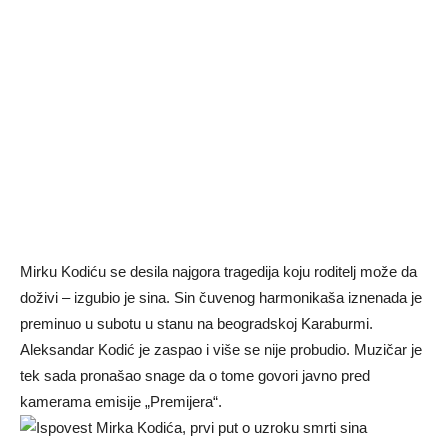
Mirku Kodiću se desila najgora tragedija koju roditelj može da
doživi – izgubio je sina. Sin čuvenog harmonikaša iznenada je
preminuo u subotu u stanu na beogradskoj Karaburmi.
Aleksandar Kodić je zaspao i više se nije probudio. Muzičar je
tek sada pronašao snage da o tome govori javno pred
kamerama emisije „Premijera“.