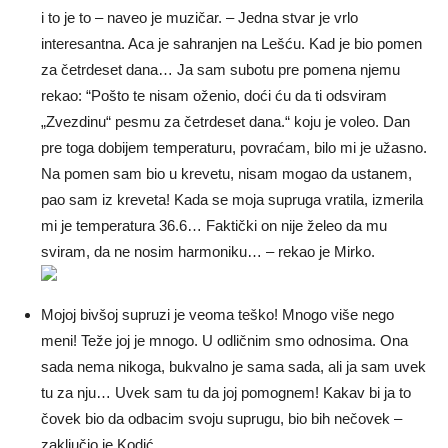
i to je to – naveo je muzičar. – Jedna stvar je vrlo
interesantna. Aca je sahranjen na Lešću. Kad je bio pomen
za četrdeset dana… Ja sam subotu pre pomena njemu
rekao: “Pošto te nisam oženio, doći ću da ti odsviram
„Zvezdinu“ pesmu za četrdeset dana.“ koju je voleo. Dan
pre toga dobijem temperaturu, povraćam, bilo mi je užasno.
Na pomen sam bio u krevetu, nisam mogao da ustanem,
pao sam iz kreveta! Kada se moja supruga vratila, izmerila
mi je temperatura 36.6… Faktički on nije želeo da mu
sviram, da ne nosim harmoniku… – rekao je Mirko.
Mojoj bivšoj supruzi je veoma teško! Mnogo više nego
meni! Teže joj je mnogo. U odličnim smo odnosima. Ona
sada nema nikoga, bukvalno je sama sada, ali ja sam uvek
tu za nju… Uvek sam tu da joj pomognem! Kakav bi ja to
čovek bio da odbacim svoju suprugu, bio bih nečovek –
zaključio je Kodić.