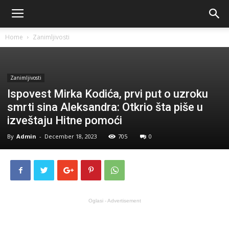
Home
Zanimljivosti
Zanimljivosti
Ispovest Mirka Kodića, prvi put o uzroku
smrti sina Aleksandra: Otkrio šta piše u
izveštaju Hitne pomoći
By
Admin
-
December 18, 2023
705
0
Oglasi - Advertisement