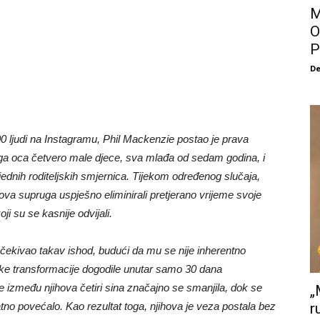
M
O
P
De
 ljudi na Instagramu, Phil Mackenzie postao je prava
oga oca četvero male djece, sva mlađa od sedam godina, i
ijednih roditeljskih smjernica. Tijekom određenog slučaja,
ova supruga uspješno eliminirali pretjerano vrijeme svoje
i su se kasnije odvijali.
očekivao takav ishod, budući da mu se nije inherentno
boke transformacije dogodile unutar samo 30 dana
e između njihova četiri sina značajno se smanjila, dok se
„
tno povećalo. Kao rezultat toga, njihova je veza postala bez
r