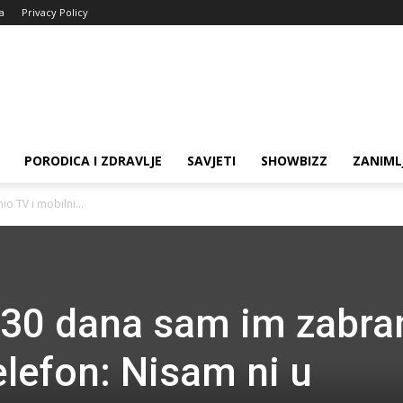
ja
Privacy Policy
PORODICA I ZDRAVLJE
SAVJETI
SHOWBIZZ
ZANIML
o TV i mobilni...
 30 dana sam im zabra
elefon: Nisam ni u