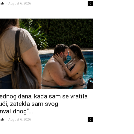
sk
-
August 6, 2026
0
ednog dana, kada sam se vratila
ući, zatekla sam svog
invalidnog“...
sk
-
August 6, 2026
0