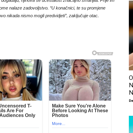
događaju, njihova se učestalost značajno smanjila. Prije im
a u tome nalaze zadovoljstvo. “U konačnici, te su promjene
 ovo nikada nismo mogli predvidjeti”, zaključuje otac.
O
N
N
De