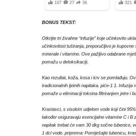
BONUS TEKST:
Otkrijte tri živahne “infuzije” koje učinkovito uk
učinkovitost tuširanja, preporučljivo je kupovne
minerale i vitamine. Ove pažljivo odabrane mješav
pomažu u detoksikaciji.
Kao rezultat, koža, kosa i krv se pomlađuju. Ova
tradicionalnih ljetnih napitaka. piće-1 1. Infuzija 
pomaže u eliminaciji toksina filtriranjem jetre i
Krastavci, s visokim udjelom vode koji čini 95
također osiguravaju esencijalne vitamine C i B z
napitak trebat će vam 30 dkg sočne lubenice, ve
1 dcl vode. priprema: Pomiješajte lubenicu, krast