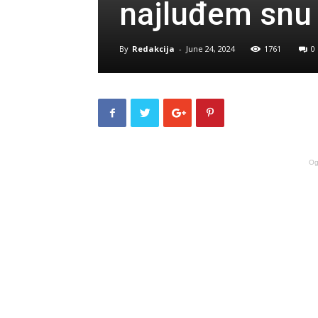
najluđem snu s
By
Redakcija
-
June 24, 2024
1761
0
Og