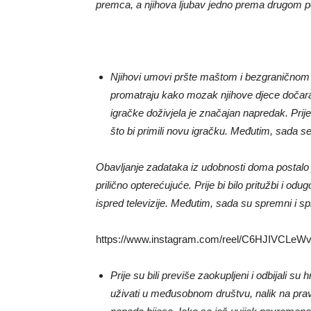
premca, a njihova ljubav jedno prema drugom po
Njihovi umovi pršte maštom i bezgraničnom 
promatraju kako mozak njihove djece dočara
igračke doživjela je značajan napredak. Prij
što bi primili novu igračku. Međutim, sada se 
Obavljanje zadataka iz udobnosti doma postalo j
prilično opterećujuće. Prije bi bilo pritužbi i o
ispred televizije. Međutim, sada su spremni i s
https://www.instagram.com/reel/C6HJIVCLeW
Prije su bili previše zaokupljeni i odbijali su
uživati ​​u međusobnom društvu, nalik na pra