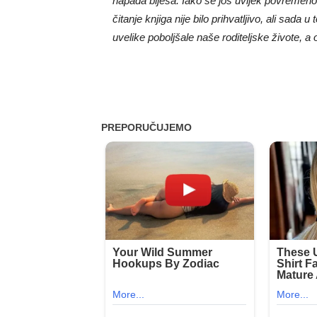
napada bijesa. Iako se još uvijek povremeno 
čitanje knjiga nije bilo prihvatljivo, ali sad
uvelike poboljšale naše roditeljske živote, a