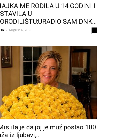
AJKA ME RODILA U 14.GODINI I
STAVILA U
ORODILIŠTU:URADIO SAM DNK...
sk
-
August 6, 2026
0
Mislila je da joj je muž poslao 100
uža iz ljubavi,...