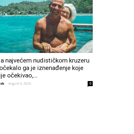
a najvećem nudističkom kruzeru
očekalo ga je iznenađenje koje
ije očekivao,...
sk
-
August 6, 2026
0