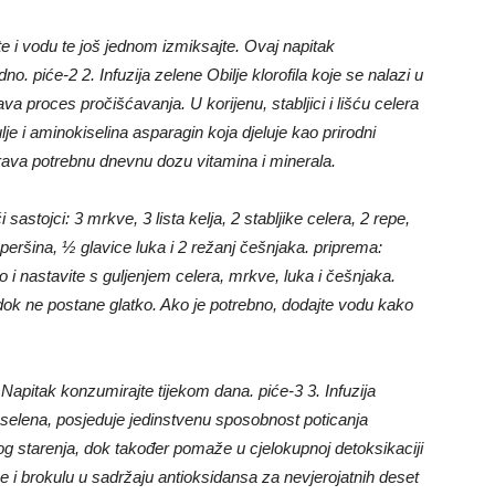
e i vodu te još jednom izmiksajte. Ovaj napitak
dno. piće-2 2. Infuzija zelene Obilje klorofila koje se nalazi u
a proces pročišćavanja. U korijenu, stabljici i lišću celera
lje i aminokiselina asparagin koja djeluje kao prirodni
urava potrebnu dnevnu dozu vitamina i minerala.
sastojci: 3 mrkve, 3 lista kelja, 2 stabljike celera, 2 repe,
eršina, ½ glavice luka i 2 režanj češnjaka. priprema:
no i nastavite s guljenjem celera, mrkve, luka i češnjaka.
dok ne postane glatko. Ako je potrebno, dodajte vodu kako
Napitak konzumirajte tijekom dana. piće-3 3. Infuzija
selena, posjeduje jedinstvenu sposobnost poticanja
nog starenja, dok također pomaže u cjelokupnoj detoksikaciji
ce i brokulu u sadržaju antioksidansa za nevjerojatnih deset