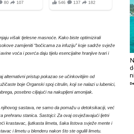
lanjaju višak tjelesne masnoće. Kako biste optimizirali
 sokove zamijeniti “bočicama za infuziju” koje sadrže svježe
ine voća i povrća daju tijelu esencijalne hranjive tvari i
N
d
n
j alternativni pristup pokazao se učinkovitijim od
De
ružičaste boje Organski spoj citrulin, koji se nalazi u lubenici,
 bubrega, posebno ciljajući na nakupljeni amonijak.
% njihovog sastava, ne samo da pomažu u detoksikaciji, već
a prehranu stanica. Sastojci: Za ovaj osvježavajući ljetni
ći krastavac, ljutkasta limeta, šaka listova svježe mente i
avac i limetu u blenderu nakon što ste ogulili limetu.