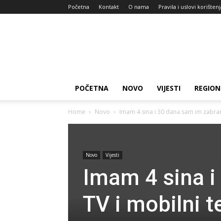
Početna
Kontakt
O nama
Pravila i uslovi korišten
Zdravlje
za
dan
POČETNA
NOVO
VIJESTI
REGION
Home
Novo
Imam 4 sina i 30 dana sam im zabrani
Novo
Vijesti
Imam 4 sina i
TV i mobilni t