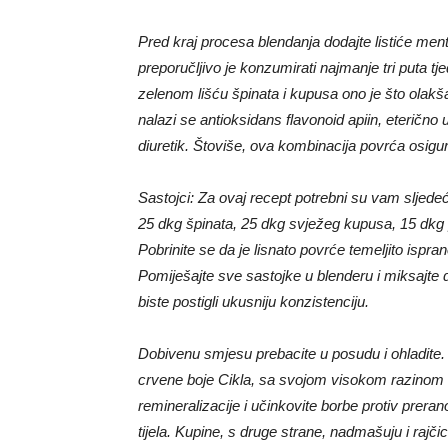
Pred kraj procesa blendanja dodajte listiće ment
preporučljivo je konzumirati najmanje tri puta tje
zelenom lišću špinata i kupusa ono je što olakšav
nalazi se antioksidans flavonoid apiin, eterično u
diuretik. Štoviše, ova kombinacija povrća osig
Sastojci: Za ovaj recept potrebni su vam sljedeći 
25 dkg špinata, 25 dkg svježeg kupusa, 15 dkg p
Pobrinite se da je lisnato povrće temeljito ispra
Pomiješajte sve sastojke u blenderu i miksajte 
biste postigli ukusniju konzistenciju.
Dobivenu smjesu prebacite u posudu i ohladite. 
crvene boje Cikla, sa svojom visokom razinom 
remineralizacije i učinkovite borbe protiv prera
tijela. Kupine, s druge strane, nadmašuju i rajči