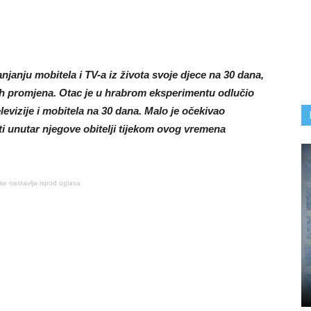
anju mobitela i TV-a iz života svoje djece na 30 dana,
h promjena. Otac je u hrabrom eksperimentu odlučio
elevizije i mobitela na 30 dana. Malo je očekivao
ti unutar njegove obitelji tijekom ovog vremena
se nastavlja ispod oglasa