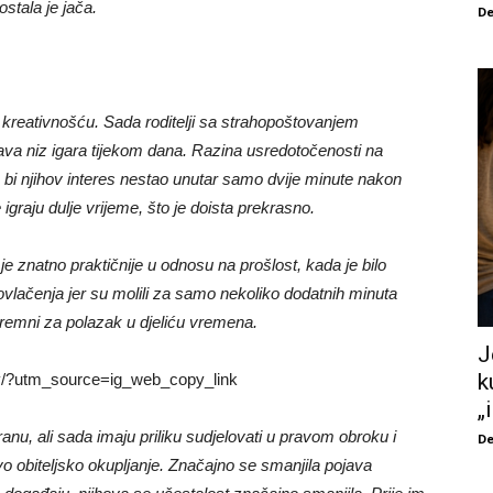
stala je jača.
De
kreativnošću. Sada roditelji sa strahopoštovanjem
va niz igara tijekom dana. Razina usredotočenosti na
e bi njihov interes nestao unutar samo dvije minute nakon
igraju dulje vrijeme, što je doista prekrasno.
e znatno praktičnije u odnosu na prošlost, kada je bilo
dugovlačenja jer su molili za samo nekoliko dodatnih minuta
premni za polazak u djeliću vremena.
J
k
v/?utm_source=ig_web_copy_link
„
 hranu, ali sada imaju priliku sudjelovati u pravom obroku i
De
vo obiteljsko okupljanje. Značajno se smanjila pojava