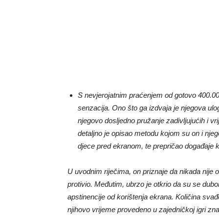
S nevjerojatnim praćenjem od gotovo 400.000
senzacija. Ono što ga izdvaja je njegova ul
njegovo dosljedno pružanje zadivljujućih i vr
detaljno je opisao metodu kojom su on i njeg
djece pred ekranom, te prepričao događaje koj
U uvodnim riječima, on priznaje da nikada nije 
protivio. Međutim, ubrzo je otkrio da su se du
apstinencije od korištenja ekrana. Količina svađ
njihovo vrijeme provedeno u zajedničkoj igri zna