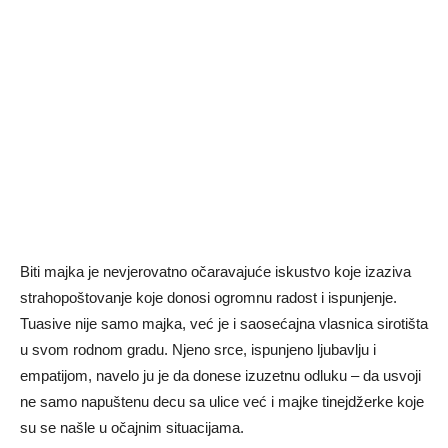
Biti majka je nevjerovatno očaravajuće iskustvo koje izaziva
strahopoštovanje koje donosi ogromnu radost i ispunjenje.
Tuasive nije samo majka, već je i saosećajna vlasnica sirotišta
u svom rodnom gradu. Njeno srce, ispunjeno ljubavlju i
empatijom, navelo ju je da donese izuzetnu odluku – da usvoji
ne samo napuštenu decu sa ulice već i majke tinejdžerke koje
su se našle u očajnim situacijama.