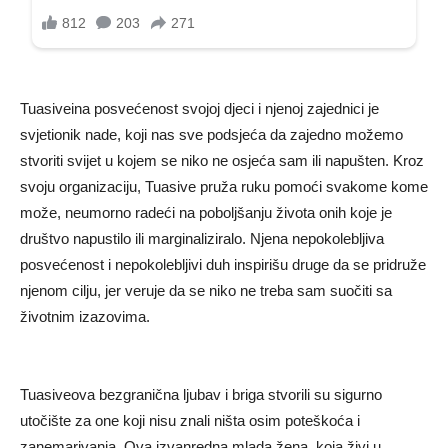
Tuasiveina posvećenost svojoj djeci i njenoj zajednici je
svjetionik nade, koji nas sve podsjeća da zajedno možemo
stvoriti svijet u kojem se niko ne osjeća sam ili napušten. Kroz
svoju organizaciju, Tuasive pruža ruku pomoći svakome kome
može, neumorno radeći na poboljšanju života onih koje je
društvo napustilo ili marginaliziralo. Njena nepokolebljiva
posvećenost i nepokolebljivi duh inspirišu druge da se pridruže
njenom cilju, jer veruje da se niko ne treba sam suočiti sa
životnim izazovima.
Tuasiveova bezgranična ljubav i briga stvorili su sigurno
utočište za one koji nisu znali ništa osim poteškoća i
zanemarivanja. Ova izvanredna mlada žena, koja živi u