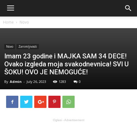
Home
Novo
Novo
Zanimljivosti
Imam 23 godine i MAJKA SAM 34 DECE!
Ovako izgleda moja svakodnevnica! SVI U
ŠOKU! OVO JE NEMOGUĆE!
By
Admin
-
July 26, 2023
1283
0
Oglasi - Advertisement