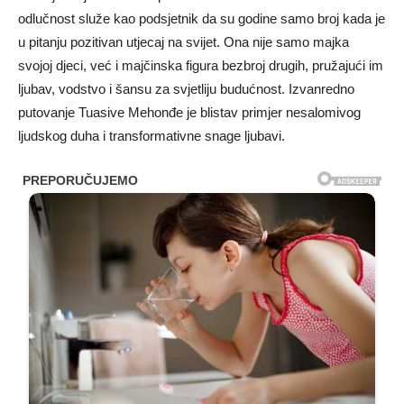
odlučnost služe kao podsjetnik da su godine samo broj kada je
u pitanju pozitivan utjecaj na svijet. Ona nije samo majka
svojoj djeci, već i majčinska figura bezbroj drugih, pružajući im
ljubav, vodstvo i šansu za svjetliju budućnost. Izvanredno
putovanje Tuasive Mehonđe je blistav primjer nesalomivog
ljudskog duha i transformativne snage ljubavi.