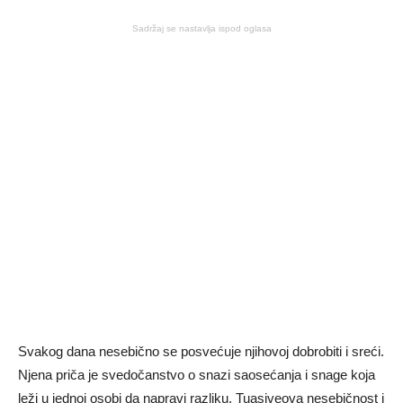
Sadržaj se nastavlja ispod oglasa
Svakog dana nesebično se posvećuje njihovoj dobrobiti i sreći.
Njena priča je svedočanstvo o snazi ​​saosećanja i snage koja
leži u jednoj osobi da napravi razliku. Tuasiveova nesebičnost i