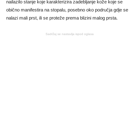
nailazilo stanje koje karakterizira zadebljanje kože koje se
obično manifestira na stopalu, posebno oko područja gdje se
nalazi mali prst, ili se proteže prema blizini malog prsta.
Sadržaj se nastavlja ispod oglasa