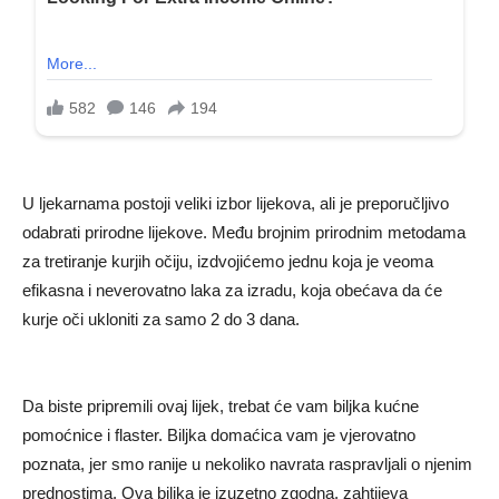
U ljekarnama postoji veliki izbor lijekova, ali je preporučljivo
odabrati prirodne lijekove. Među brojnim prirodnim metodama
za tretiranje kurjih očiju, izdvojićemo jednu koja je veoma
efikasna i neverovatno laka za izradu, koja obećava da će
kurje oči ukloniti za samo 2 do 3 dana.
Da biste pripremili ovaj lijek, trebat će vam biljka kućne
pomoćnice i flaster. Biljka domaćica vam je vjerovatno
poznata, jer smo ranije u nekoliko navrata raspravljali o njenim
prednostima. Ova biljka je izuzetno zgodna, zahtijeva