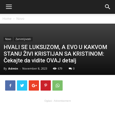
Home
Novo
Novo
Zanimljivosti
HVALI SE LUKSUZOM, A EVO U KAKVOM
STANU ŽIVI KRISTIJAN SA KRISTINOM:
Čekajte da vidite OVAJ detalj
By
Admin
-
November 8, 2023
679
0
Oglasi - Advertisement