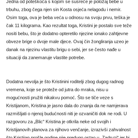
Jedna od poteškoća s kojom se susreće je položaj bebe u
trbuhu, zbog čega njen sin Kosta osjeća nelagodu i nemir.
Osim toga, ova je beba veća u odnosu na svoju prvu, teška je
čak 11 kilograma. Kao rezultat toga, Kristini je postalo sve teže
nositi bebu, što je dodatno opteretilo njezine ionako zahtjevne
obveze brige o dvoje male djece. Ovaj čin žongliranja uzeo je
danak na njezinu vlastitu brigu o sebi, jer se često nađe u
situaciji da zanemaruje vlastite potrebe.
Dodatna nevolja je što Kristinini roditelji zbog dugog radnog
vremena, koje se proteže od jutra do mraka, nisu u
mogućnosti pružiti nikakvu pomoć. Što se tiče veze s
Kristijanom, Kristina je jasno dala do znanja da ne namjerava
razmišljati o njenoj budućnosti niti je ozvaničiti dok ne rodi. U
razgovoru za „Blic“ Kristina je otkrila neke od svojih i
Kristijanovih planova za njihovo venčanje, izrazivši zahvalnost
što Kristijan prošle godine nije predugo ostao u „Zadruzi“ jer bi