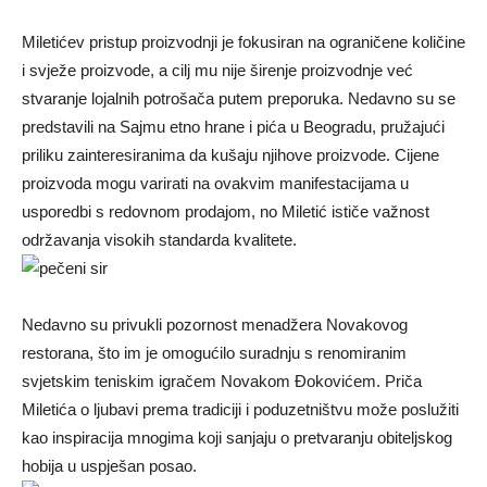
Miletićev pristup proizvodnji je fokusiran na ograničene količine
i svježe proizvode, a cilj mu nije širenje proizvodnje već
stvaranje lojalnih potrošača putem preporuka. Nedavno su se
predstavili na Sajmu etno hrane i pića u Beogradu, pružajući
priliku zainteresiranima da kušaju njihove proizvode. Cijene
proizvoda mogu varirati na ovakvim manifestacijama u
usporedbi s redovnom prodajom, no Miletić ističe važnost
održavanja visokih standarda kvalitete.
Nedavno su privukli pozornost menadžera Novakovog
restorana, što im je omogućilo suradnju s renomiranim
svjetskim teniskim igračem Novakom Đokovićem. Priča
Miletića o ljubavi prema tradiciji i poduzetništvu može poslužiti
kao inspiracija mnogima koji sanjaju o pretvaranju obiteljskog
hobija u uspješan posao.