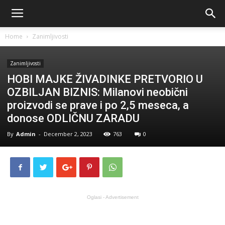
Home
Zanimljivosti
Zanimljivosti
HOBI MAJKE ŽIVADINKE PRETVORIO U
OZBILJAN BIZNIS: Milanovi neobični
proizvodi se prave i po 2,5 meseca, a
donose ODLIČNU ZARADU
By
Admin
-
December 2, 2023
763
0
Oglasi - Advertisement