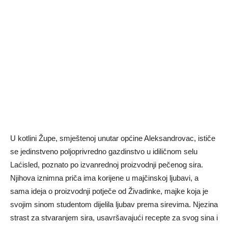
U kotlini Župe, smještenoj unutar općine Aleksandrovac, ističe
se jedinstveno poljoprivredno gazdinstvo u idiličnom selu
Laćisled, poznato po izvanrednoj proizvodnji pečenog sira.
Njihova iznimna priča ima korijene u majčinskoj ljubavi, a
sama ideja o proizvodnji potječe od Živadinke, majke koja je
svojim sinom studentom dijelila ljubav prema sirevima. Njezina
strast za stvaranjem sira, usavršavajući recepte za svog sina i