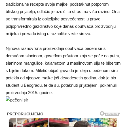
tradicionalne recepte svoje majke, podstaknut potporom
bliskog prijatelja, odlučio je uzdići tu strast na višu razinu. Ona
se transformirala iz obiteljske posvećenosti u pravo
poljoprivredno gazdinstvo koje danas obuhvaća proizvodnju
mlijeka i preradu istog u raznolike vrste sireva.
Njihova raznovrsna proizvodnja obuhvaća pečeni sir s
domaćom slaninom, goveđom pršutom koja se peče na putru,
slaninom mangulice, kalamatom u maslinovom ulju te biberom
s bijelim lukom. Miletić objašnjava da je ideja o pečenom siru
potekla od njegove majke još devedesetih godina, dok je bio
student u Beogradu, te da su, potaknuti prijateljem, pokrenuli
proizvodnju 2015. godine.