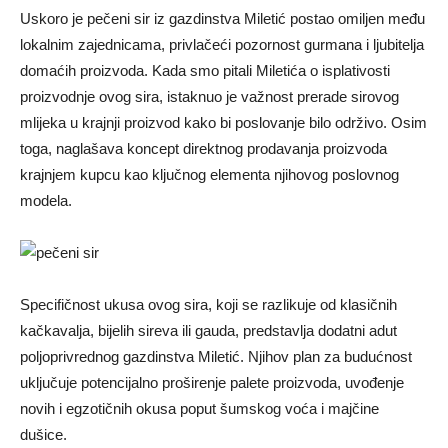
Uskoro je pečeni sir iz gazdinstva Miletić postao omiljen među
lokalnim zajednicama, privlačeći pozornost gurmana i ljubitelja
domaćih proizvoda. Kada smo pitali Miletića o isplativosti
proizvodnje ovog sira, istaknuo je važnost prerade sirovog
mlijeka u krajnji proizvod kako bi poslovanje bilo održivo. Osim
toga, naglašava koncept direktnog prodavanja proizvoda
krajnjem kupcu kao ključnog elementa njihovog poslovnog
modela.
Specifičnost ukusa ovog sira, koji se razlikuje od klasičnih
kačkavalja, bijelih sireva ili gauda, predstavlja dodatni adut
poljoprivrednog gazdinstva Miletić. Njihov plan za budućnost
uključuje potencijalno proširenje palete proizvoda, uvođenje
novih i egzotičnih okusa poput šumskog voća i majčine
dušice.