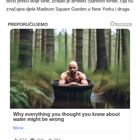
težio preko dvije tone, izradio je arhitekt Stanford White, čija su
značajna djela Madison Square Garden u New Yorku i druga.