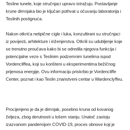
Tesline tunele, koje stručnjaci upravo istražuju. Postavljanje
krune dimnjaka bio je ključan pothvat u očuvanju laboratorija i
Teslinih postignuća.
Nakon otkrića netipične cigle i luka, konzultirani su stručnjaci
iz povijesti, arhitekture i inženjerstva. Otkrili su udubljenje koje
se trenutno proučava kako bi se odredila njegova funkcija i
potencijalne veze s Teslinim podzemnim tunelima ispod
Vordencliffea, koji su korišteni u eksperimentima bežičnog
prijenosa energije. Ovu informaciju priskrbio je Vordencliffe
Center, poznat i kao Teslin znanstveni centar u Wardenclyffeu.
Procijenjeno je da je dimnjak, posebno kruna od kovanog
željeza, zbog derutnosti u lošem stanju. Unatoč zastoju
izazvanom pandemijom COVID-19, proces obnove koji je