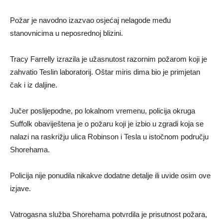
Požar je navodno izazvao osjećaj nelagode među
stanovnicima u neposrednoj blizini.
Tracy Farrelly izrazila je užasnutost razornim požarom koji je
zahvatio Teslin laboratorij. Oštar miris dima bio je primjetan
čak i iz daljine.
Jučer poslijepodne, po lokalnom vremenu, policija okruga
Suffolk obaviještena je o požaru koji je izbio u zgradi koja se
nalazi na raskrižju ulica Robinson i Tesla u istočnom području
Shorehama.
Policija nije ponudila nikakve dodatne detalje ili uvide osim ove
izjave.
Vatrogasna služba Shorehama potvrdila je prisutnost požara,