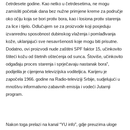
četrdesete godine. Kao netko u četrdesetima, ne mogu
zamisliti početak dana bez nužne primjene kreme za područje
oko očiju koja se bori protiv bora, kao i losiona protiv starenja
za lice i tijelo. Odlučujem se za proizvode koji posjeduju
izvanrednu sposobnost dubinskog vlaženja i pomlađivanja
kože, uklanjajući sve nesavršenosti koje mogu biti prisutne.
Dodatno, ovi proizvodi nude zaštitni SPF faktor 15, učinkovito
štiteći kožu od štetnih oštećenja od sunca. Štoviše, učinkovito
odgađaju proces starenja i sprječavaju nastanak bora”,
podijelila je cijenjena televizijska voditeljica. Karijeru je
započela 1966. godine na Radio-televiziji Srbije, sudjelujući u
mnoštvu informativno-zabavnih emisija i vodeći Jutarnji
program.
Nakon toga prelazi na kanal “YU info”, gdje preuzima uloge