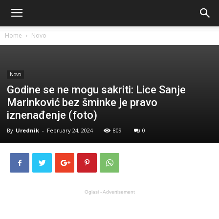
Home
Novo
Novo
Godine se ne mogu sakriti: Lice Sanje
Marinković bez šminke je pravo
iznenađenje (foto)
By
Urednik
-
February 24, 2024
809
0
Oglasi - Advertisement