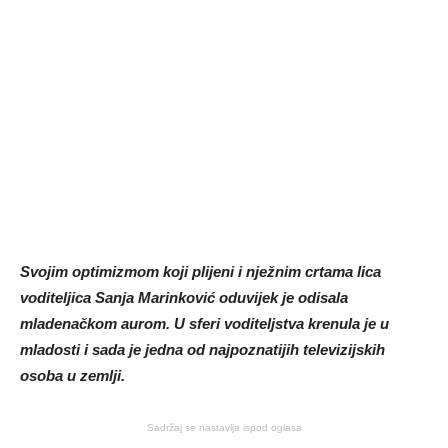
Svojim optimizmom koji plijeni i nježnim crtama lica
voditeljica Sanja Marinković oduvijek je odisala
mladenačkom aurom. U sferi voditeljstva krenula je u
mladosti i sada je jedna od najpoznatijih televizijskih
osoba u zemlji.
Sadržaj se nastavlja ispod oglasa