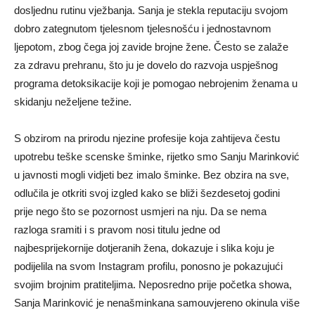
dosljednu rutinu vježbanja. Sanja je stekla reputaciju svojom
dobro zategnutom tjelesnom tjelesnošću i jednostavnom
ljepotom, zbog čega joj zavide brojne žene. Često se zalaže
za zdravu prehranu, što ju je dovelo do razvoja uspješnog
programa detoksikacije koji je pomogao nebrojenim ženama u
skidanju neželjene težine.
S obzirom na prirodu njezine profesije koja zahtijeva čestu
upotrebu teške scenske šminke, rijetko smo Sanju Marinković
u javnosti mogli vidjeti bez imalo šminke. Bez obzira na sve,
odlučila je otkriti svoj izgled kako se bliži šezdesetoj godini
prije nego što se pozornost usmjeri na nju. Da se nema
razloga sramiti i s pravom nosi titulu jedne od
najbesprijekornije dotjeranih žena, dokazuje i slika koju je
podijelila na svom Instagram profilu, ponosno je pokazujući
svojim brojnim pratiteljima. Neposredno prije početka showa,
Sanja Marinković je nenašminkana samouvjereno okinula više