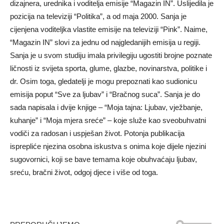
dizajnera, urednika i voditelja emisije “Magazin IN”. Uslijedila je
pozicija na televiziji “Politika”, a od maja 2000. Sanja je
cijenjena voditeljka vlastite emisije na televiziji “Pink”. Naime,
“Magazin IN” slovi za jednu od najgledanijih emisija u regiji.
Sanja je u svom studiju imala privilegiju ugostiti brojne poznate
ličnosti iz svijeta sporta, glume, glazbe, novinarstva, politike i
dr. Osim toga, gledatelji je mogu prepoznati kao sudionicu
emisija poput “Sve za ljubav” i “Bračnog suca”. Sanja je do
sada napisala i dvije knjige – “Moja tajna: Ljubav, vježbanje,
kuhanje” i “Moja mjera sreće” – koje služe kao sveobuhvatni
vodiči za radosan i uspješan život. Potonja publikacija
isprepliće njezina osobna iskustva s onima koje dijele njezini
sugovornici, koji se bave temama koje obuhvaćaju ljubav,
sreću, bračni život, odgoj djece i više od toga.