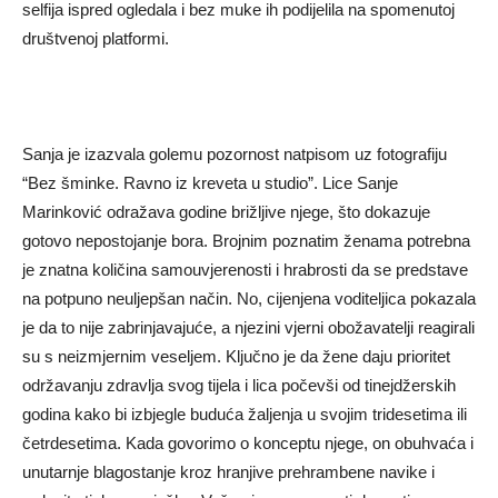
selfija ispred ogledala i bez muke ih podijelila na spomenutoj
društvenoj platformi.
Sanja je izazvala golemu pozornost natpisom uz fotografiju
“Bez šminke. Ravno iz kreveta u studio”. Lice Sanje
Marinković odražava godine brižljive njege, što dokazuje
gotovo nepostojanje bora. Brojnim poznatim ženama potrebna
je znatna količina samouvjerenosti i hrabrosti da se predstave
na potpuno neuljepšan način. No, cijenjena voditeljica pokazala
je da to nije zabrinjavajuće, a njezini vjerni obožavatelji reagirali
su s neizmjernim veseljem. Ključno je da žene daju prioritet
održavanju zdravlja svog tijela i lica počevši od tinejdžerskih
godina kako bi izbjegle buduća žaljenja u svojim tridesetima ili
četrdesetima. Kada govorimo o konceptu njege, on obuhvaća i
unutarnje blagostanje kroz hranjive prehrambene navike i