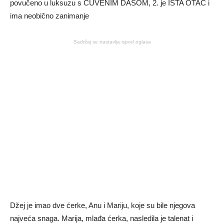
Sadržaj se nastavlja ispod oglasa
Džej je imao dve ćerke, Anu i Mariju, koje su bile njegova
najveća snaga. Marija, mlađa ćerka, nasledila je talenat i