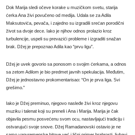
Dok Marija sledi očeve korake u muzičkom svetu, starija
ćerka Ana živi povučeno od medija. Udala se za Adila
Maksutovića, pevača, i zajedno su izgradili srećan porodični
život sa dvoje dece. Iako je njihov odnos prolazio kroz
turbulencije, uspeli su prevazići probleme i izgraditi snažan
brak. Džej je prepoznao Adila kao “prvu ligu”.
Džej je uvek govorio sa ponosom o svojim ćerkama, a odnos
sa zetom Adilom je bio predmet javnih spekulacija. Međutim,
Džej je jednostavno prokomentarisao: “On je prva liga. Svi
grešimo.”
Iako je Džej preminuo, njegovo nasleđe živi kroz njegovu
muziku i talenat koji su preneli i Ana i Marija. Marija je čak
objavila pesmu posvećenu svom ocu, nastavljajući tradiciju i
ostvarujući svoje snove. Džej Ramadanovski ostavio je ne
samo vanvremenske hitove već i lični primer hrabrosti, ljubavi