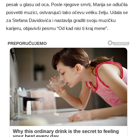
pesak u glasu od oca. Posle njegove smrti, Marija se odlučila
posvetiti muzici, ostvarujući tako očevu veliku želju. Udala se
za Stefana Davidovića i nastavlja graditi svoju muzičku
karijeru, objavivši pesmu “Od kad nisi ti kraj mene”.