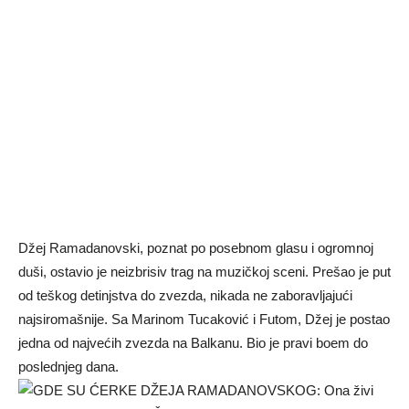
Džej Ramadanovski, poznat po posebnom glasu i ogromnoj
duši, ostavio je neizbrisiv trag na muzičkoj sceni. Prešao je put
od teškog detinjstva do zvezda, nikada ne zaboravljajući
najsiromašnije. Sa Marinom Tucaković i Futom, Džej je postao
jedna od najvećih zvezda na Balkanu. Bio je pravi boem do
poslednjeg dana.