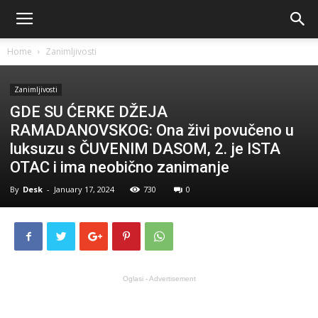
Home
Zanimljivosti
Zanimljivosti
GDE SU ĆERKE DŽEJA
RAMADANOVSKOG: Ona živi povučeno u
luksuzu s ČUVENIM DASOM, 2. je ISTA
OTAC i ima neobično zanimanje
By
Desk
-
January 17, 2024
730
0
Oglasi - Advertisement