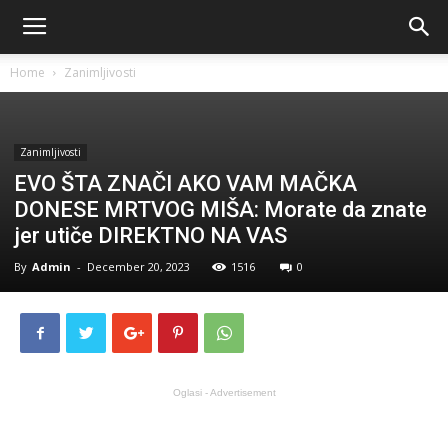
Home
Zanimljivosti
Zanimljivosti
EVO ŠTA ZNAČI AKO VAM MAČKA
DONESE MRTVOG MIŠA: Morate da znate
jer utiče DIREKTNO NA VAS
By
Admin
-
December 20, 2023
1516
0
Oglasi - Advertisement