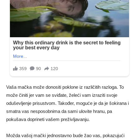
Vaša mačka može donositi poklone iz različitih razloga. To
može činiti jer vam se sviđate, želeći vam izraziti svoje
oduševljenje prisustvom. Također, moguće je da je šokirana i
smatra vas nesposobnima da sami ulovite hranu, pa
pokušava doprineti vašem preživljavanju.
Možda vašoj mački jednostavno bude žao vas, pokazujući