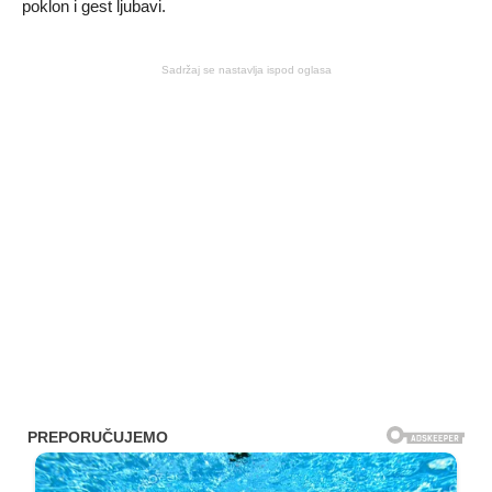
poklon i gest ljubavi.
Sadržaj se nastavlja ispod oglasa