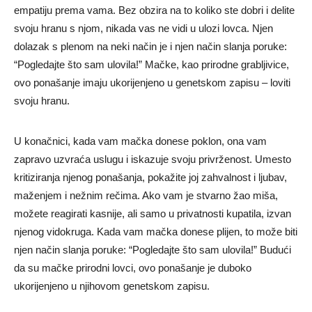
empatiju prema vama. Bez obzira na to koliko ste dobri i delite
svoju hranu s njom, nikada vas ne vidi u ulozi lovca. Njen
dolazak s plenom na neki način je i njen način slanja poruke:
“Pogledajte što sam ulovila!” Mačke, kao prirodne grabljivice,
ovo ponašanje imaju ukorijenjeno u genetskom zapisu – loviti
svoju hranu.
U konačnici, kada vam mačka donese poklon, ona vam
zapravo uzvraća uslugu i iskazuje svoju privrženost. Umesto
kritiziranja njenog ponašanja, pokažite joj zahvalnost i ljubav,
maženjem i nežnim rečima. Ako vam je stvarno žao miša,
možete reagirati kasnije, ali samo u privatnosti kupatila, izvan
njenog vidokruga. Kada vam mačka donese plijen, to može biti
njen način slanja poruke: “Pogledajte što sam ulovila!” Budući
da su mačke prirodni lovci, ovo ponašanje je duboko
ukorijenjeno u njihovom genetskom zapisu.