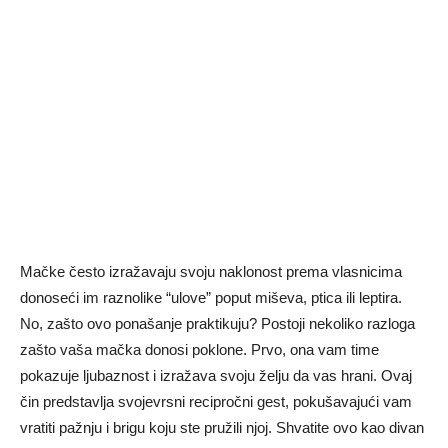
Mačke često izražavaju svoju naklonost prema vlasnicima
donoseći im raznolike “ulove” poput miševa, ptica ili leptira.
No, zašto ovo ponašanje praktikuju? Postoji nekoliko razloga
zašto vaša mačka donosi poklone. Prvo, ona vam time
pokazuje ljubaznost i izražava svoju želju da vas hrani. Ovaj
čin predstavlja svojevrsni recipročni gest, pokušavajući vam
vratiti pažnju i brigu koju ste pružili njoj. Shvatite ovo kao divan