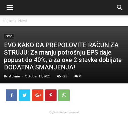
Home
Novo
Novo
EVO KAKO DA PREPOLOVITE RAČUN ZA
STRUJU: Za manju potrošnju EPS daje
popust do 40%, a za ove 2 stavke dobijate
DODATNA SMANJENJA!
By
Admin
-
October 11, 2023
698
0
Oglasi - Advertisement