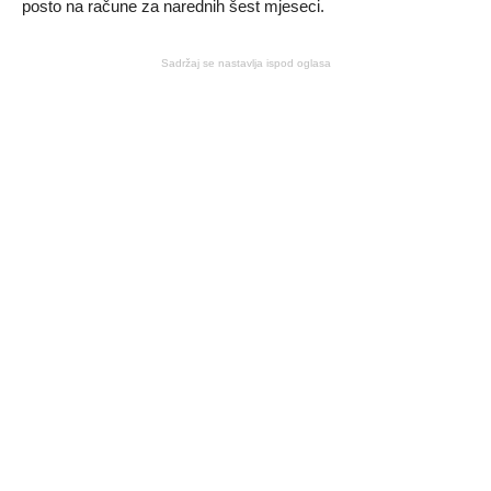
posto na račune za narednih šest mjeseci.
Sadržaj se nastavlja ispod oglasa