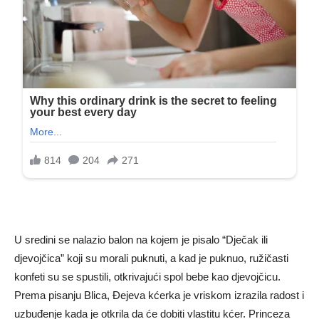
U sredini se nalazio balon na kojem je pisalo “Dječak ili
djevojčica” koji su morali puknuti, a kad je puknuo, ružičasti
konfeti su se spustili, otkrivajući spol bebe kao djevojčicu.
Prema pisanju Blica, Đejeva kćerka je vriskom izrazila radost i
uzbuđenje kada je otkrila da će dobiti vlastitu kćer. Princeza