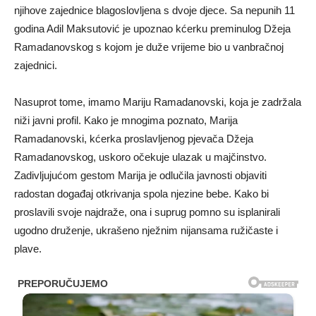
njihove zajednice blagoslovljena s dvoje djece. Sa nepunih 11
godina Adil Maksutović je upoznao kćerku preminulog Džeja
Ramadanovskog s kojom je duže vrijeme bio u vanbračnoj
zajednici.
Nasuprot tome, imamo Mariju Ramadanovski, koja je zadržala
niži javni profil. Kako je mnogima poznato, Marija
Ramadanovski, kćerka proslavljenog pjevača Džeja
Ramadanovskog, uskoro očekuje ulazak u majčinstvo.
Zadivljujućom gestom Marija je odlučila javnosti objaviti
radostan događaj otkrivanja spola njezine bebe. Kako bi
proslavili svoje najdraže, ona i suprug pomno su isplanirali
ugodno druženje, ukrašeno nježnim nijansama ružičaste i
plave.