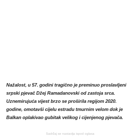
Nažalost, u 57. godini tragično je preminuo proslavljeni
srpski pjevač Džej Ramadanovski od zastoja srca.
Uznemirujuća vijest brzo se proširila regijom 2020.
godine, omotavši cijelu estradu tmurnim velom dok je
Balkan oplakivao gubitak velikog i cijenjenog pjevača.
Sadržaj se nastavlja ispod oglasa