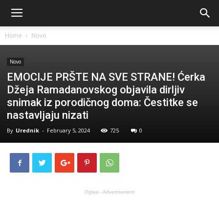
Home
Novo
Novo
EMOCIJE PRŠTE NA SVE STRANE! Ćerka
Džeja Ramadanovskog objavila dirljiv
snimak iz porodičnog doma: Čestitke se
nastavljaju nizati
By
Urednik
-
February 5, 2024
725
0
Oglasi - Advertisement