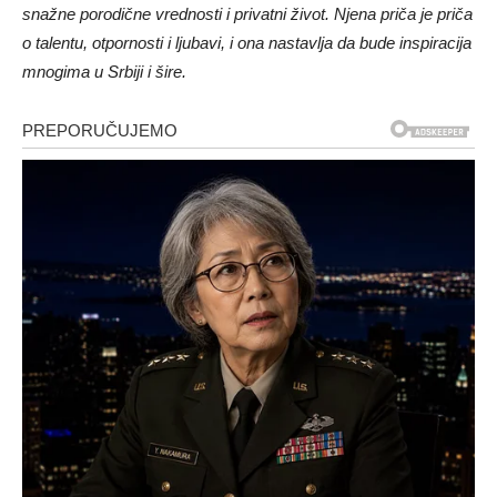
snažne porodične vrednosti i privatni život. Njena priča je priča
o talentu, otpornosti i ljubavi, i ona nastavlja da bude inspiracija
mnogima u Srbiji i šire.