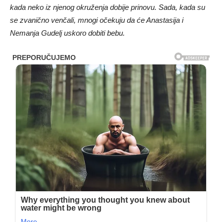
kada neko iz njenog okruženja dobije prinovu. Sada, kada su
se zvanično venčali, mnogi očekuju da će Anastasija i
Nemanja Gudelj uskoro dobiti bebu.