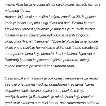
majke, Anastasija je pokušala da održi balans između javnog i
privatnog života.
Anastasija je svoju muzičku karijeru započela 2018. godine,
kada je izdala svoj prvi singl “Savršen par”. Pesma je brzo
stekla popularnost i pokazala je Anastasijin muzički talenat.
Nastavila je sa izdavanjem nekoliko uspešnih singlova,
uključujući “Rane”, “Heroina” i “Volim te”.Anastasija je takođe
uključena u različite humanitarne aktivnosti, često sarađujući
sa organizacijama koje pomažu deci i mladima. Njen rad u
filantropiji je često inspirisan majčinim primerom, koja je
takođe poznata po svom humanitarnom radu.
Osim muzike, Anastasija je pokazala interesovanje za modu i
često je prisutna na modnim događajima i revijama. Njena
elegantna i sofisticirana pojava često privlači pažnju
medija.Anastasija Ražnatović je mlada žena koja uspešno
gradi svoju karijeru u muzici i modi, dok istovremeno održava