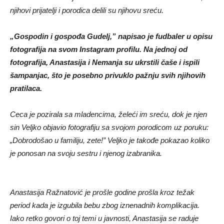
njihovi prijatelji i porodica delili su njihovu sreću.
„Gospodin i gospođa Gudelj,” napisao je fudbaler u opisu
fotografija na svom Instagram profilu. Na jednoj od
fotografija, Anastasija i Nemanja su ukrstili čaše i ispili
šampanjac, što je posebno privuklo pažnju svih njihovih
pratilaca.
Ceca je pozirala sa mladencima, želeći im sreću, dok je njen
sin Veljko objavio fotografiju sa svojom porodicom uz poruku:
„Dobrodošao u familiju, zete!” Veljko je takođe pokazao koliko
je ponosan na svoju sestru i njenog izabranika.
Anastasija Ražnatović je prošle godine prošla kroz težak
period kada je izgubila bebu zbog iznenadnih komplikacija.
Iako retko govori o toj temi u javnosti, Anastasija se raduje