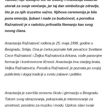
utorak za svoje venčanje, jer taj dan simbolizuje zdravlje,
što je za njih izuzetno važno. Njihova ceremonija je bila
puna emocija, ljubavi i nade za budućnost, a porodica
Ražnatović je s radošću prihvatila Nemanju kao svog
novog člana.
Anastasija Ražnatović rođena je 25. maja 1998. godine u
Beogradu, Srbija. Ona je ćerka poznate folk pevačice Svetlane
Cece Ražnatović i Željka Ražnatovića Arkana, vođe paravojne
formacije i kontroverzne ličnosti. Anastasija ima starijeg brata,
Veljka Ražnatovića. Porodica Ražnatović je poznata po svojoj
publicitetu i dugoj tradiciji u svetu zabave i politike.
Anastasija je završila osnovnu školu i gimnaziju u Beogradu.
Tokom svog obrazovanja, pokazivala je interesovanje za
umetnost, posebno za muziku i modu. Uprkos slavi svoje