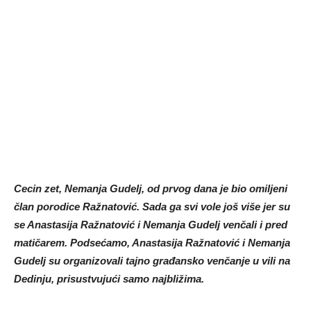
Cecin zet, Nemanja Gudelj, od prvog dana je bio omiljeni
član porodice Ražnatović. Sada ga svi vole još više jer su
se Anastasija Ražnatović i Nemanja Gudelj venčali i pred
matičarem. Podsećamo, Anastasija Ražnatović i Nemanja
Gudelj su organizovali tajno građansko venčanje u vili na
Dedinju, prisustvujući samo najbližima.