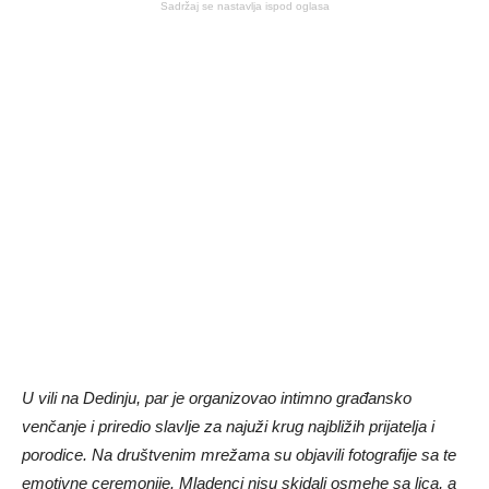
Sadržaj se nastavlja ispod oglasa
U vili na Dedinju, par je organizovao intimno građansko
venčanje i priredio slavlje za najuži krug najbližih prijatelja i
porodice. Na društvenim mrežama su objavili fotografije sa te
emotivne ceremonije. Mladenci nisu skidali osmehe sa lica, a