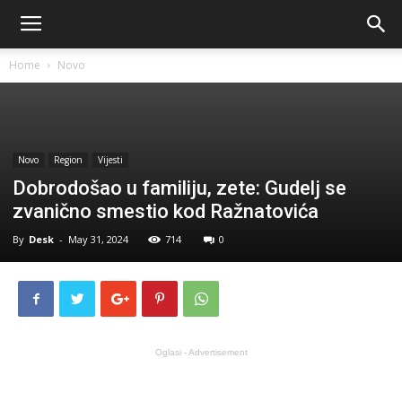
Home
Novo
Novo
Region
Vijesti
Dobrodošao u familiju, zete: Gudelj se
zvanično smestio kod Ražnatovića
By
Desk
-
May 31, 2024
714
0
Oglasi - Advertisement