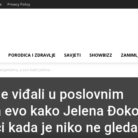
ja
Privacy Policy
PORODICA I ZDRAVLJE
SAVJETI
SHOWBIZZ
ZANIML
rijantama, a evo kako Jelena...
e viđali u poslovnim
a evo kako Jelena Đoko
ci kada je niko ne gleda