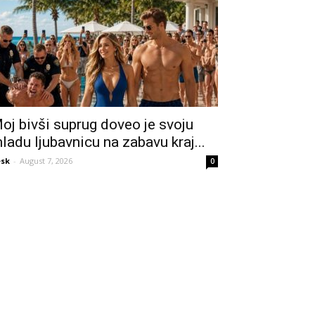
oj bivši suprug doveo je svoju
ladu ljubavnicu na zabavu kraj...
sk
-
August 7, 2026
0