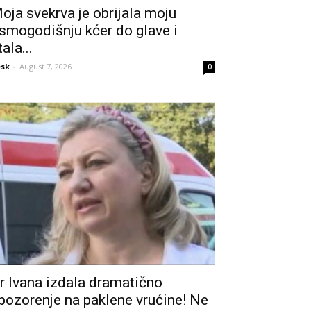
oja svekrva je obrijala moju
smogodišnju kćer do glave i
tala...
sk
-
August 7, 2026
0
r Ivana izdala dramatično
pozorenje na paklene vrućine! Ne