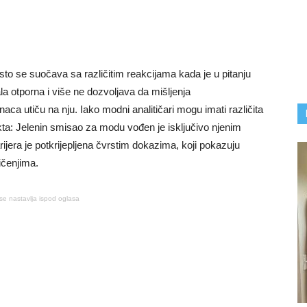
o se suočava sa različitim reakcijama kada je u pitanju
a otporna i više ne dozvoljava da mišljenja
aca utiču na nju. Iako modni analitičari mogu imati različita
kta: Jelenin smisao za modu vođen je isključivo njenim
jera je potkrijepljena čvrstim dokazima, koji pokazuju
ičenjima.
se nastavlja ispod oglasa