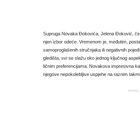
Supruga Novaka Đokovića, Jelena Đoković, čest
njen izbor odeće. Vremenom je, međutim, postal
samoproglašenih stručnjaka ili negativnih pojedin
gledišta, svi se slažu oko jednog ključnog aspe
ličnim preferencijama. Novakova impresivna kari
njegove nepokolebljive uspjehe na raznim takm
Sadržaj 