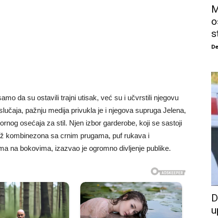
M
o
s
De
amo da su ostavili trajni utisak, već su i učvrstili njegovu
slučaja, pažnju medija privukla je i njegova supruga Jelena,
rnog osećaja za stil. Njen izbor garderobe, koji se sastoji
bež kombinezona sa crnim prugama, puf rukava i
ima na bokovima, izazvao je ogromno divljenje publike.
D
u