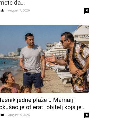
mete da...
sk
-
August 7, 2026
0
lasnik jedne plaže u Mamaiji
okušao je otjerati obitelj koja je...
sk
-
August 7, 2026
0