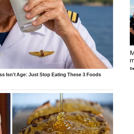
M
m
De