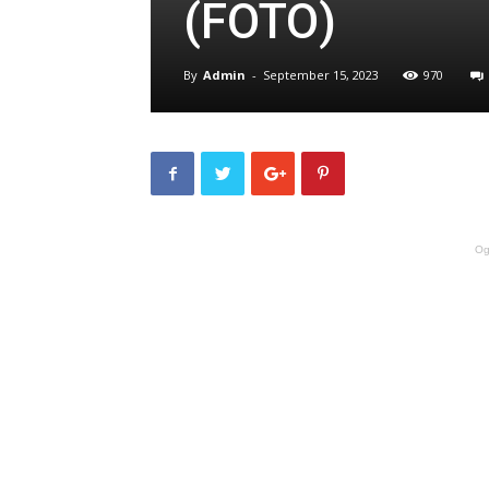
(FOTO)
By
Admin
-
September 15, 2023
970
Og