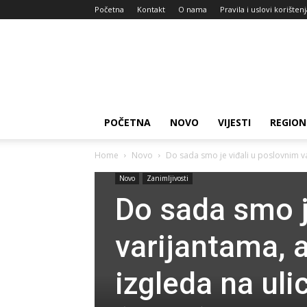
Početna
Kontakt
O nama
Pravila i uslovi korišten
Zdravlje
za
dan
POČETNA
NOVO
VIJESTI
REGION
Home
Novo
Do sada smo je viđali u poslovnim va
Novo
Zanimljivosti
Do sada smo j
varijantama, 
izgleda na uli