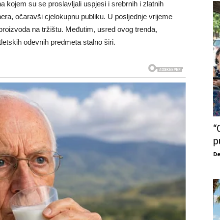
kojem su se proslavljali uspjesi i srebrnih i zlatnih
era, očaravši cjelokupnu publiku. U posljednje vrijeme
 proizvoda na tržištu. Međutim, usred ovog trenda,
tletskih odevnih predmeta stalno širi.
“
p
De