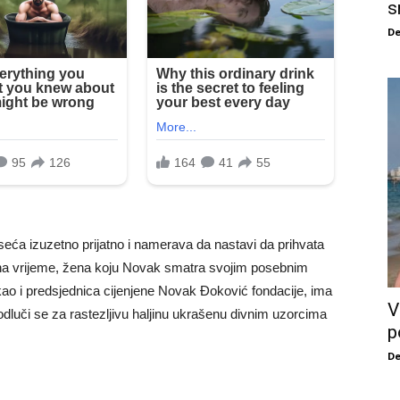
s
De
eća izuzetno prijatno i namerava da nastavi da prihvata
 na vrijeme, žena koju Novak smatra svojim posebnim
kao i predsjednica cijenjene Novak Đoković fondacije, ima
V
 odluči se za rastezljivu haljinu ukrašenu divnim uzorcima
p
De