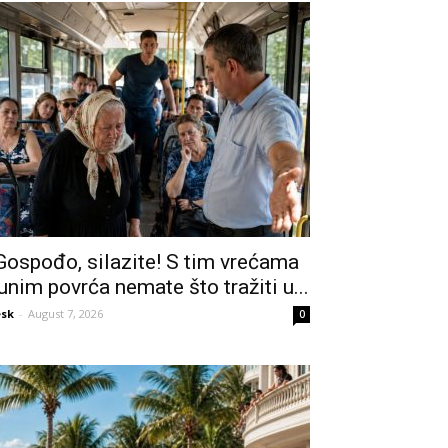
Gospođo, silazite! S tim vrećama
unim povrća nemate što tražiti u...
sk
-
August 7, 2026
0