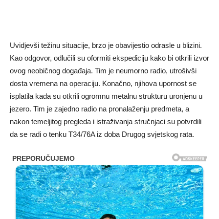
Uvidjevši težinu situacije, brzo je obavijestio odrasle u blizini.
Kao odgovor, odlučili su oformiti ekspediciju kako bi otkrili izvor
ovog neobičnog događaja. Tim je neumorno radio, utrošivši
dosta vremena na operaciju. Konačno, njihova upornost se
isplatila kada su otkrili ogromnu metalnu strukturu uronjenu u
jezero. Tim je zajedno radio na pronalaženju predmeta, a
nakon temeljitog pregleda i istraživanja stručnjaci su potvrdili
da se radi o tenku T34/76A iz doba Drugog svjetskog rata.