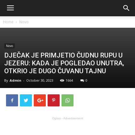
Home
Novo
Novo
DJEČAK JE PRIMJETIO ČUDNU RUPU U
JEZERU: KADA JE POGLEDAO UNUTRA,
OTKRIO JE DUGO ČUVANU TAJNU
By
Admin
-
October 30, 2023
1664
0
Oglasi - Advertisement