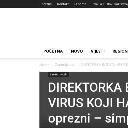
Početna
Kontakt
O nama
Pravila i uslovi korišten
Zdravlje
za
dan
POČETNA
NOVO
VIJESTI
REGION
Home
Zanimljivosti
DIREKTORKA BATUTA UPOZORIL
Zanimljivosti
DIREKTORKA 
VIRUS KOJI H
oprezni – si