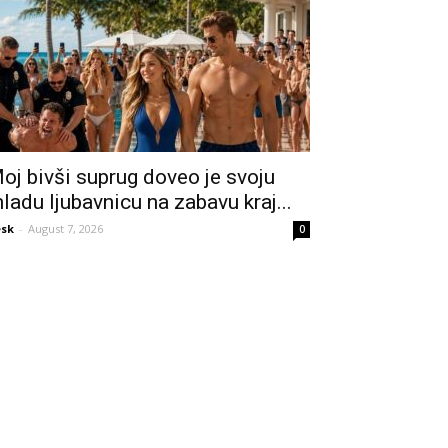
oj bivši suprug doveo je svoju
ladu ljubavnicu na zabavu kraj...
sk
-
August 7, 2026
0