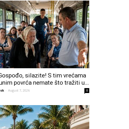
Gospođo, silazite! S tim vrećama
unim povrća nemate što tražiti u...
sk
-
August 7, 2026
0