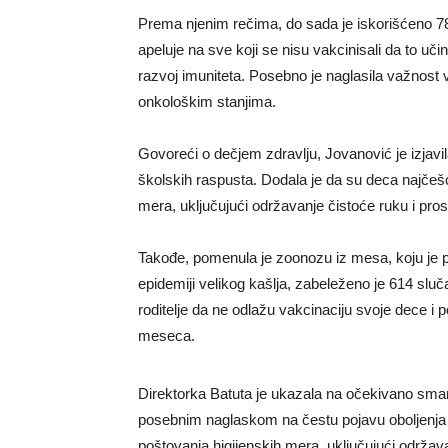
Prema njenim rečima, do sada je iskorišćeno 78
apeluje na sve koji se nisu vakcinisali da to uči
razvoj imuniteta. Posebno je naglasila važnost 
onkološkim stanjima.
Govoreći o dečjem zdravlju, Jovanović je izjavi
školskih raspusta. Dodala je da su deca najčešć
mera, uključujući održavanje čistoće ruku i pros
Takođe, pomenula je zoonozu iz mesa, koju je 
epidemiji velikog kašlja, zabeleženo je 614 slu
roditelje da ne odlažu vakcinaciju svoje dece i
meseca.
Direktorka Batuta je ukazala na očekivano sman
posebnim naglaskom na čestu pojavu oboljenja
poštovanja higijenskih mera, uključujući održavan