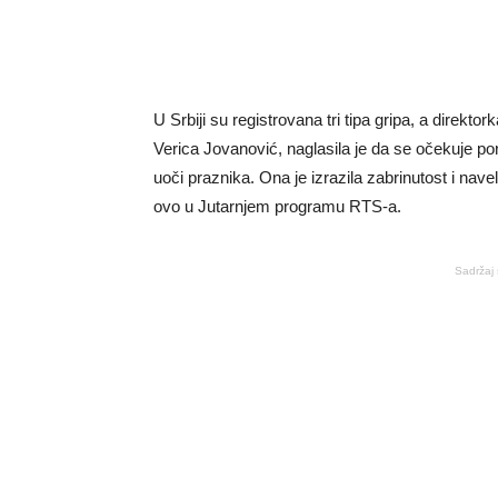
U Srbiji su registrovana tri tipa gripa, a direkto
Verica Jovanović, naglasila je da se očekuje por
uoči praznika. Ona je izrazila zabrinutost i navela
ovo u Jutarnjem programu RTS-a.
Sadržaj 