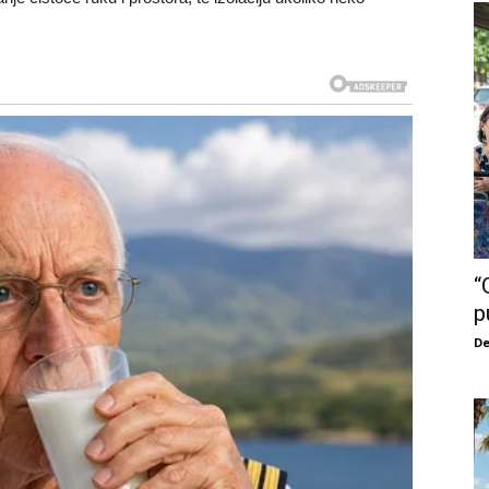
“
p
De