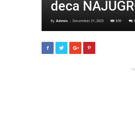
deca NAJUGR
By
Admin
-
December 21, 2023
859
Og