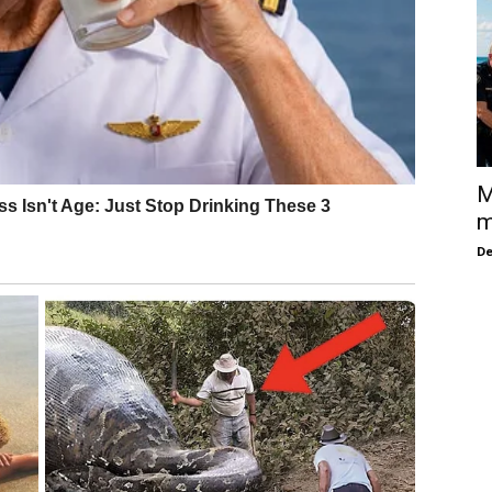
M
m
De