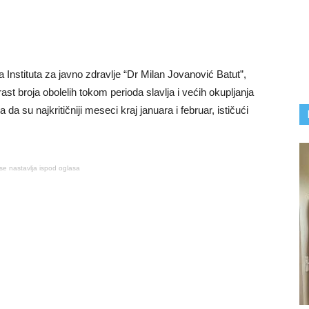
rka Instituta za javno zdravlje “Dr Milan Jovanović Batut”,
ast broja obolelih tokom perioda slavlja i većih okupljanja
 da su najkritičniji meseci kraj januara i februar, ističući
se nastavlja ispod oglasa