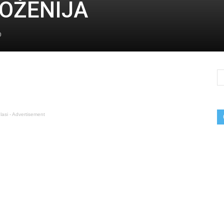
OŽENIJA
0
lasi - Advertisement