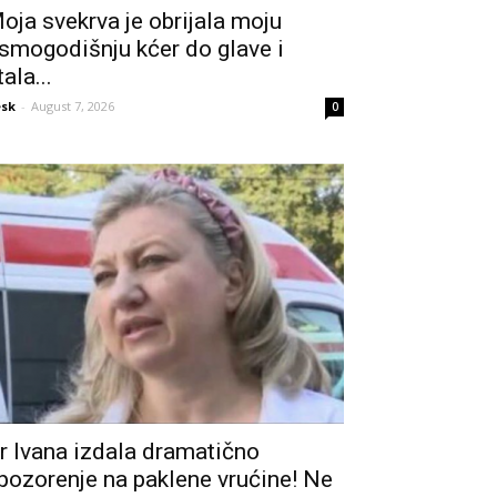
oja svekrva je obrijala moju
smogodišnju kćer do glave i
tala...
sk
-
August 7, 2026
0
r Ivana izdala dramatično
pozorenje na paklene vrućine! Ne