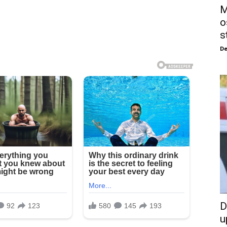
M
o
s
De
D
u