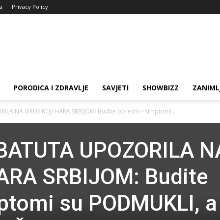
ja
Privacy Policy
PORODICA I ZDRAVLJE
SAVJETI
SHOWBIZZ
ZANIML
A NA VIRUS KOJI HARA SRBIJOM: Budite oprezni – simptomi...
BATUTA UPOZORILA N
ARA SRBIJOM: Budite
mptomi su PODMUKLI, a