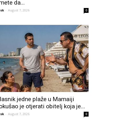
mete da...
sk
-
August 7, 2026
0
lasnik jedne plaže u Mamaiji
okušao je otjerati obitelj koja je...
sk
-
August 7, 2026
0