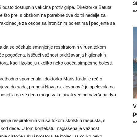
s
 odsto dostupnih vakcina protiv gripa. Direktorka Batuta
De
ne što pre, s obzirom na potrebne dve do tri nedelje za
vakcinacije za osobe sa hroničnim bolestima i pacijente sa
la da se očekuje smanjenje respiratornih virusa tokom
e pogođena, ističući važnost pridržavanja higijenskih
tora, kao i izolaciju ukoliko neko oseća simptome bolesti.
prethodno spomenula i doktorka Maris.Kada je reč o
čajeva do sada, prenosi Nova.rs. Jovanović je apelovala na
 podsetila da se deca mogu vakcinisati već od navršena dva
V
p
jenje respiratornih virusa tokom školskih raspusta, s
De
 kod dece. U tom kontekstu, naglašena je važnost
je čistoće ruku i prostora, te izolaciju ukoliko neko