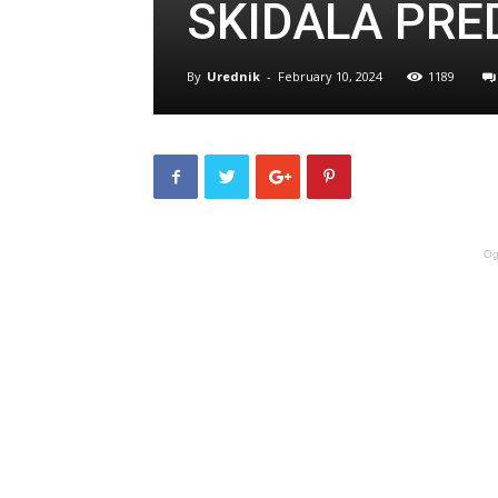
SKIDALA PRE
By
Urednik
-
February 10, 2024
1189
Og