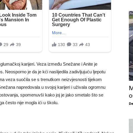
i glumačkoj karijeri. Veza između Snežane i Anite je
os. Neosporno je da je kći naslijedila zadivljujuću ljepotu
na veza suočila se s trenutkom neizvjesnosti tijekom
M
 Snežana napredovala u svojoj karijeri i uživala ogromnu
o
gostovanja, spomenuvši kako joj je jako smetalo što se
 često nije mogla ići u školu.
De