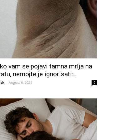
ko vam se pojavi tamna mrlja na
ratu, nemojte je ignorisati:...
sk
-
August 6, 2026
0