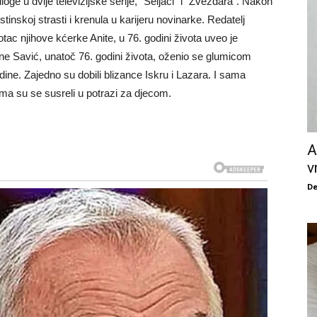
ge u dvije televizijske serije, “Seljaci” i “Zvezdara”. Nakon
stinskoj strasti i krenula u karijeru novinarke. Redatelj
tac njihove kćerke Anite, u 76. godini života uveo je
e Savić, unatoč 76. godini života, oženio se glumicom
ine. Zajedno su dobili blizance Iskru i Lazara. I sama
ma su se susreli u potrazi za djecom.
A
v
De