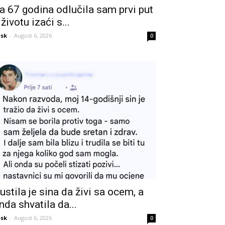
a 67 godina odlučila sam prvi put
 životu izaći s...
sk
-
August 6, 2026
0
ustila je sina da živi sa ocem, a
nda shvatila da...
sk
-
August 6, 2026
0