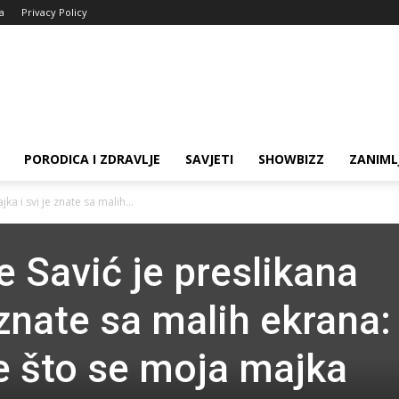
ja
Privacy Policy
PORODICA I ZDRAVLJE
SAVJETI
SHOWBIZZ
ZANIML
a i svi je znate sa malih...
 Savić je preslikana
 znate sa malih ekrana:
e što se moja majka