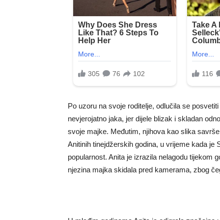
Po uzoru na svoje roditelje, odlučila se posvetit
nevjerojatno jaka, jer dijele blizak i skladan odn
svoje majke. Međutim, njihova kao slika savrše
Anitinih tinejdžerskih godina, u vrijeme kada je
popularnost. Anita je izrazila nelagodu tijekom 
njezina majka skidala pred kamerama, zbog čega