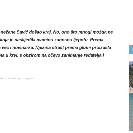
Snežane Savić došao kraj. No, ono što mnogi možda ne
 koja je naslijedila maminu zanosnu ljepotu. Prema
 već i novinarka. Njezina strast prema glumi proizašla
luma u krvi, s obzirom na očevo zanimanje redatelja i
se nastavlja ispod oglasa