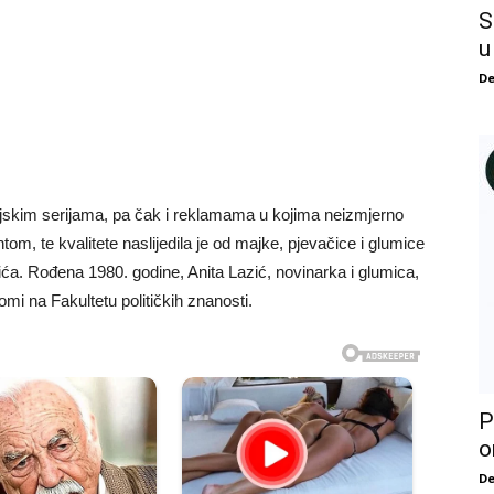
S
u
De
izijskim serijama, pa čak i reklamama u kojima neizmjerno
om, te kvalitete naslijedila je od majke, pjevačice i glumice
ća. Rođena 1980. godine, Anita Lazić, novinarka i glumica,
omi na Fakultetu političkih znanosti.
P
o
De