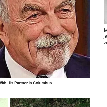
M
j
De