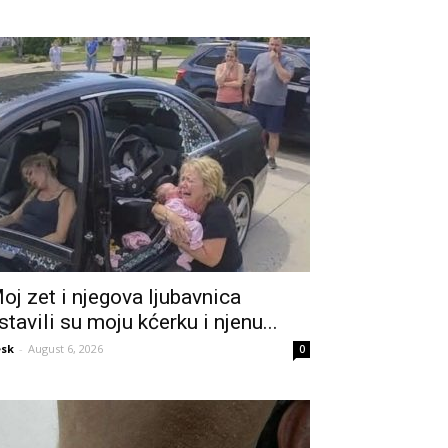
oj zet i njegova ljubavnica
stavili su moju kćerku i njenu...
sk
-
August 6, 2026
0