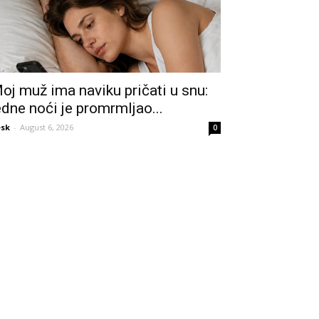
oj muž ima naviku pričati u snu:
edne noći je promrmljao...
sk
-
August 6, 2026
0