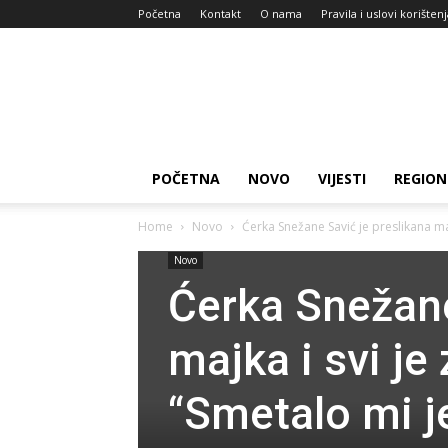
Početna
Kontakt
O nama
Pravila i uslovi korišten
Zdravlje
za
dan
POČETNA
NOVO
VIJESTI
REGION
Home
Novo
Ćerka Snežane Savić je preslikana majk
Novo
Ćerka Snežane
majka i svi je
“Smetalo mi j