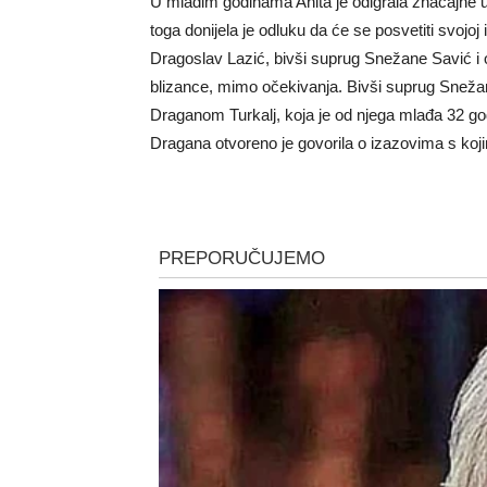
U mlađim godinama Anita je odigrala značajne ulo
toga donijela je odluku da će se posvetiti svojoj i
Dragoslav Lazić, bivši suprug Snežane Savić i o
blizance, mimo očekivanja. Bivši suprug Snežan
Draganom Turkalj, koja je od njega mlađa 32 god
Dragana otvoreno je govorila o izazovima s koji