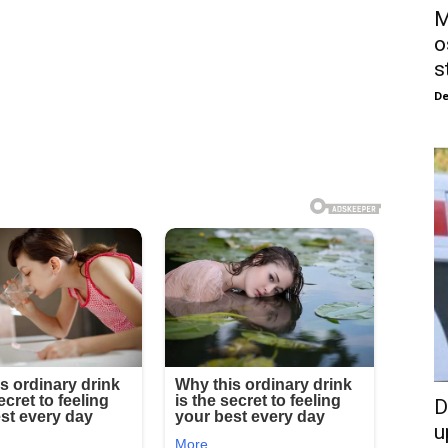
M
o
s
De
D
u