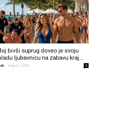
oj bivši suprug doveo je svoju
ladu ljubavnicu na zabavu kraj...
sk
-
August 7, 2026
0