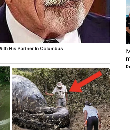
M
m
De