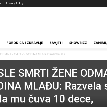
ja
Privacy Policy
PORODICA I ZDRAVLJE
SAVJETI
SHOWBIZZ
ZANIML
ODMAH ZAVEO 25 GODINA MLAĐU: Razvela se i...
SLE SMRTI ŽENE ODM
INA MLAĐU: Razvela s
da mu čuva 10 dece,