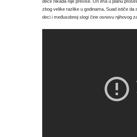
dece nikada nije previše. On ima u planu prošire
zbog velike razlike u godinama, Suad ističe da 
deci i međusobnoj slogi čine osnovu njihovog za