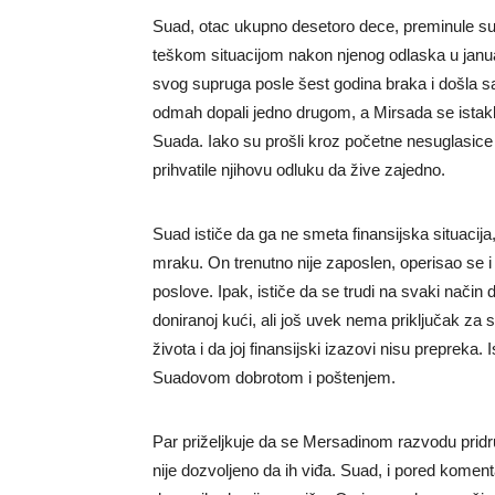
Suad, otac ukupno desetoro dece, preminule su
teškom situacijom nakon njenog odlaska u janua
svog supruga posle šest godina braka i došla sa
odmah dopali jedno drugom, a Mirsada se istak
Suada. Iako su prošli kroz početne nesuglasice 
prihvatile njihovu odluku da žive zajedno.
Suad ističe da ga ne smeta finansijska situacij
mraku. On trenutno nije zaposlen, operisao se i
poslove. Ipak, ističe da se trudi na svaki način
doniranoj kući, ali još uvek nema priključak za
života i da joj finansijski izazovi nisu prepreka. 
Suadovom dobrotom i poštenjem.
Par priželjkuje da se Mersadinom razvodu pridr
nije dozvoljeno da ih viđa. Suad, i pored kome