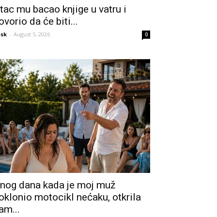
tac mu bacao knjige u vatru i
ovorio da će biti...
sk
-
August 5, 2026
0
nog dana kada je moj muž
oklonio motocikl nećaku, otkrila
am...