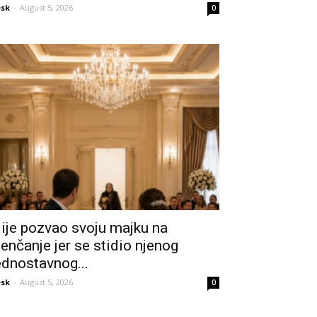
sk
-
August 5, 2026
0
ije pozvao svoju majku na
jenčanje jer se stidio njenog
ednostavnog...
sk
-
August 5, 2026
0