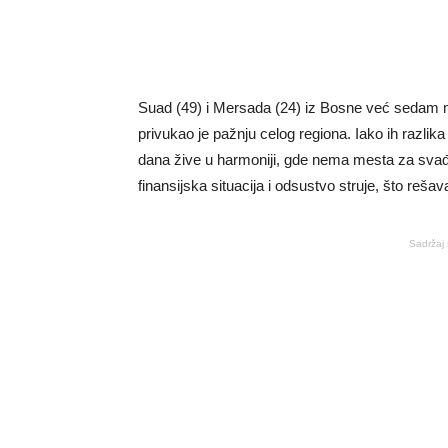
Suad (49) i Mersada (24) iz Bosne već sedam m
privukao je pažnju celog regiona. Iako ih razli
dana žive u harmoniji, gde nema mesta za sva
finansijska situacija i odsustvo struje, što reša
Sadržaj 