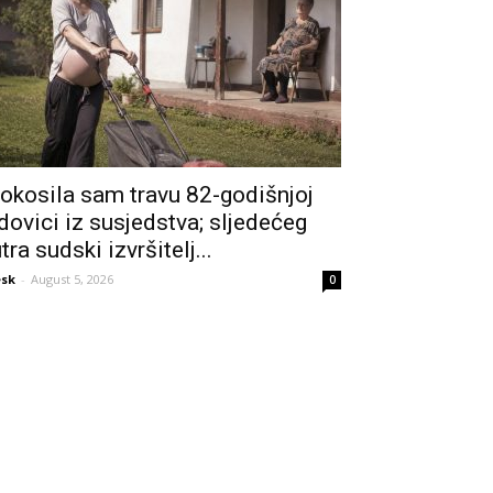
okosila sam travu 82-godišnjoj
dovici iz susjedstva; sljedećeg
utra sudski izvršitelj...
sk
-
August 5, 2026
0