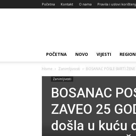
Početna
Kontakt
O nama
Pravila i uslovi korišten
Zdravlje
za
dan
POČETNA
NOVO
VIJESTI
REGION
Home
Zanimljivosti
BOSANAC POSLE SMRTI ŽENE 
Zanimljivosti
BOSANAC PO
ZAVEO 25 GOD
došla u kuću 