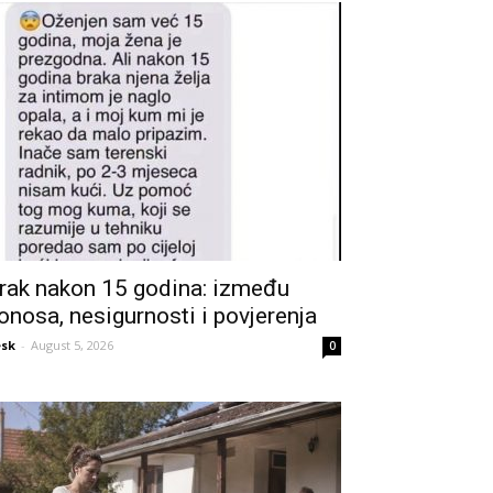
rak nakon 15 godina: između
onosa, nesigurnosti i povjerenja
sk
-
August 5, 2026
0