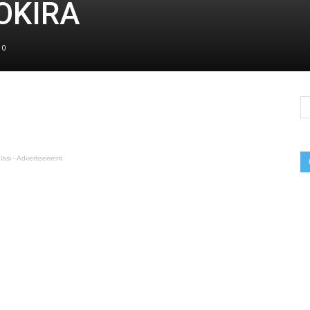
ŠOKIRA
0
lasi - Advertisement