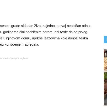
eseci grade skladan život zajedno, a ovaj neobičan odnos
ka u godinama čini neobičnim parom, oni tvrde da od prvog
đe u njihovom domu, uprkos izazovima koje donosi teška
vaju korišćenjem agregata.
se nastavlja ispod oglasa