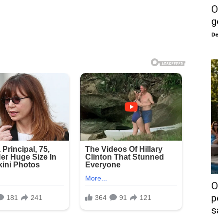
O
g
De
O
p
s