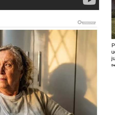
P
u
j
De