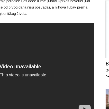
nje porodice i još dece u ime ljubavi.Uprkos neverici ljudi
se od prvog dana nisu posvađali, a njihova ljubav prema
jedničkog života.
B
p
De