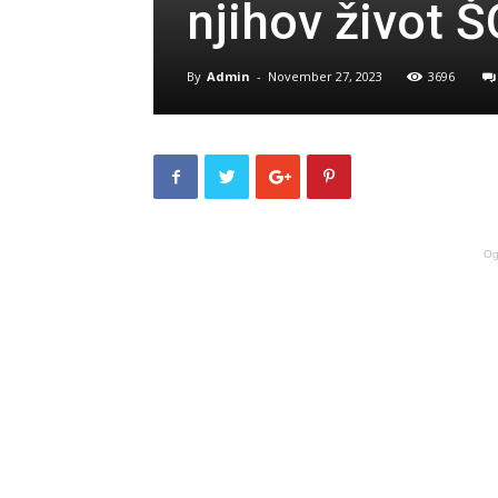
njihov život 
By
Admin
-
November 27, 2023
3696
Og