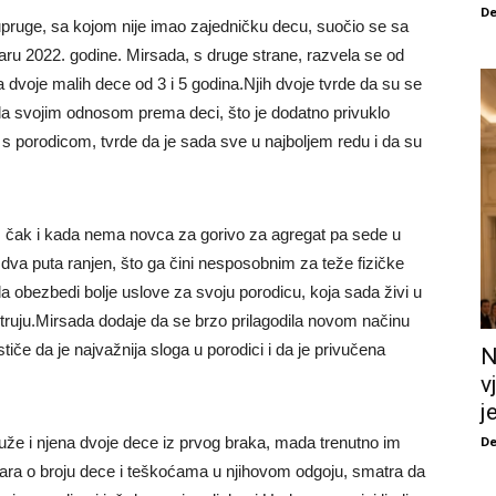
De
pruge, sa kojom nije imao zajedničku decu, suočio se sa
ru 2022. godine. Mirsada, s druge strane, razvela se od
 dvoje malih dece od 3 i 5 godina.Njih dvoje tvrde da su se
la svojim odnosom prema deci, što je dodatno privuklo
s porodicom, tvrde da je sada sve u najboljem redu i da su
a, čak i kada nema novca za gorivo za agregat pa sede u
 dva puta ranjen, što ga čini nesposobnim za teže fizičke
 da obezbedi bolje uslove za svoju porodicu, koja sada živi u
 struju.Mirsada dodaje da se brzo prilagodila novom načinu
Ističe da je najvažnija sloga u porodici i da je privučena
N
v
j
De
uže i njena dvoje dece iz prvog braka, mada trenutno im
ntara o broju dece i teškoćama u njihovom odgoju, smatra da