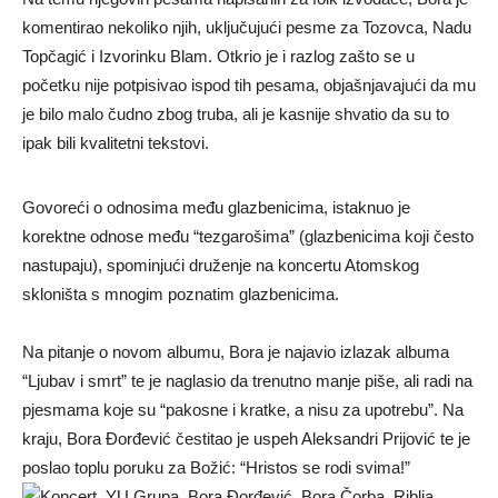
komentirao nekoliko njih, uključujući pesme za Tozovca, Nadu
Topčagić i Izvorinku Blam. Otkrio je i razlog zašto se u
početku nije potpisivao ispod tih pesama, objašnjavajući da mu
je bilo malo čudno zbog truba, ali je kasnije shvatio da su to
ipak bili kvalitetni tekstovi.
Govoreći o odnosima među glazbenicima, istaknuo je
korektne odnose među “tezgarošima” (glazbenicima koji često
nastupaju), spominjući druženje na koncertu Atomskog
skloništa s mnogim poznatim glazbenicima.
Na pitanje o novom albumu, Bora je najavio izlazak albuma
“Ljubav i smrt” te je naglasio da trenutno manje piše, ali radi na
pjesmama koje su “pakosne i kratke, a nisu za upotrebu”. Na
kraju, Bora Đorđević čestitao je uspeh Aleksandri Prijović te je
poslao toplu poruku za Božić: “Hristos se rodi svima!”