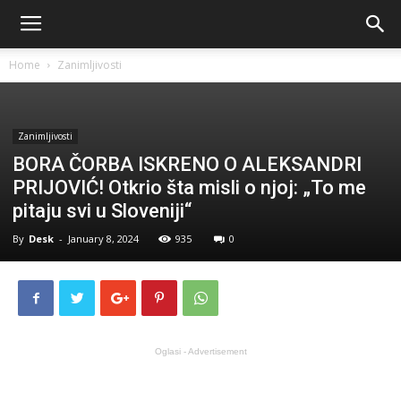
Home
Zanimljivosti
Zanimljivosti
BORA ČORBA ISKRENO O ALEKSANDRI
PRIJOVIĆ! Otkrio šta misli o njoj: „To me
pitaju svi u Sloveniji“
By
Desk
-
January 8, 2024
935
0
Oglasi - Advertisement