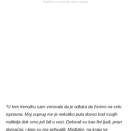
Sadržaj se nastavlja ispod oglasa
“U tom trenutku sam verovala da je odluka da živimo na selu
ispravna. Moj suprug me je nekoliko puta doveo kod svojih
roditelja dok smo još bili u vezi. Delovali su kao fini ljudi, pravi
domaćini, i lepo su me prihvatili. Međutim, na kraju se