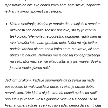
ispostavilo da nije sve onako kako sam zamišljala”, započela
je Marina svoju ispovest za Telegraf.
Nakon venčanja, Marina je morala da se uključi u seoske
aktivnosti i da obavlja seoske poslove, što joj je veoma
teško palo.
“Nemojte me pogrešno razumeti, radila sam ja
sve i svašta iako sam gradsko dete. Ništa mi nije teško
padalo! Možda nisam znala kako se muze krava, ali sam
ubrzo i to naučila! Nervirao me je ceo taj koncept življenja
na selu. Moj muž se nije pitao ništa, a ja još manje. Svekar
je uvek vodio glavnu reč.”
Jednom prilikom, kada je spomenula da bi želela da nađe
posao kako bi malo izašla iz kuće, svekar je umalo dobio
nervni slom. “Ne ideš ti nigde! Ima da budeš ovde i da radiš
ono što ti ja kažem! Jesi li gladna? Nisi! Jesi li žedna? Nisi!
Prema tome, radićeš sve kao i do sada i nemoj da sam ti glas