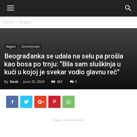
Home
Region
Region
Zanimljivosti
Beograđanka se udala na selu pa prošla
kao bosa po trnju: “Bila sam sluškinja u
kući u kojoj je svekar vodio glavnu reč”
By
Desk
-
June 20, 2024
683
0
Oglasi - Advertisement