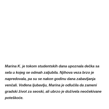
Marina K. je tokom studentskih dana upoznala dečka sa
sela u kojeg se odmah zaljubila. Njihova veza brzo je
napredovala, pa su se nakon godinu dana zabavljanja
venčali. Vođena ljubavlju, Marina je odlučila da zameni
gradski život za seoski, ali ubrzo je doživela neočekivane
poteškoće.