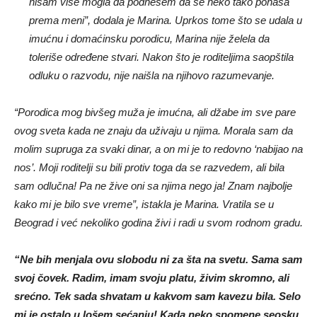
nisam više mogla da podnesem da se neko tako ponaša
prema meni”, dodala je Marina.
Uprkos tome što se udala u
imućnu i domaćinsku porodicu, Marina nije želela da
toleriše određene stvari. Nakon što je roditeljima saopštila
odluku o razvodu, nije naišla na njihovo razumevanje.
“Porodica mog bivšeg muža je imućna, ali džabe im sve pare
ovog sveta kada ne znaju da uživaju u njima. Morala sam da
molim supruga za svaki dinar, a on mi je to redovno ‘nabijao na
nos’. Moji roditelji su bili protiv toga da se razvedem, ali bila
sam odlučna! Pa ne žive oni sa njima nego ja! Znam najbolje
kako mi je bilo sve vreme”, istakla je Marina.
Vratila se u
Beograd i već nekoliko godina živi i radi u svom rodnom gradu.
“Ne bih menjala ovu slobodu ni za šta na svetu. Sama sam
svoj čovek. Radim, imam svoju platu, živim skromno, ali
srećno. Tek sada shvatam u kakvom sam kavezu bila. Selo
mi je ostalo u lošem sećanju! Kada neko spomene seosku