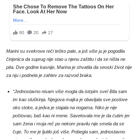
Marini su svekrove reči teško pale, a još više ju je pogodila
činjenica da suprug nije stao u njenu zaštitu i da se ništa ne
pita. Dve godine kasnije, Marina je shvatila da seoski život nije
za nju i podnela je zahtev za razvod braka.
“Jednostavno nisam više mogla da istrpim sve! Bila sam
im kao sluškinja. Njegova majka je obavljala sve poslove
oko stoke, a jedva je stajala na nogama. Niko je nije
poštovao, baš kao ni mene. Savetovala me je da ćutim jer
sam žena i moja reč po nekom pravilu nije smela da se
čuje. To me je ljutilo još više. Pobegla sam, jednostavno