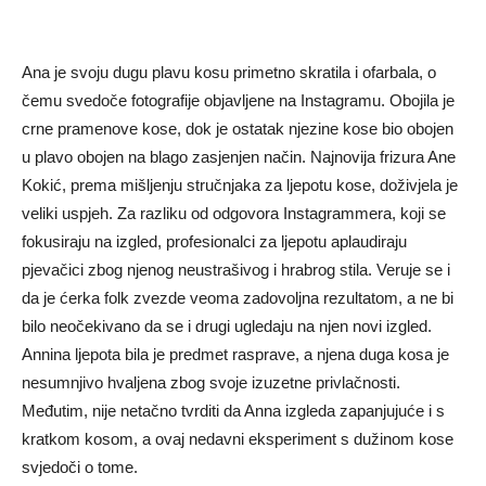
Ana je svoju dugu plavu kosu primetno skratila i ofarbala, o
čemu svedoče fotografije objavljene na Instagramu. Obojila je
crne pramenove kose, dok je ostatak njezine kose bio obojen
u plavo obojen na blago zasjenjen način. Najnovija frizura Ane
Kokić, prema mišljenju stručnjaka za ljepotu kose, doživjela je
veliki uspjeh. Za razliku od odgovora Instagrammera, koji se
fokusiraju na izgled, profesionalci za ljepotu aplaudiraju
pjevačici zbog njenog neustrašivog i hrabrog stila. Veruje se i
da je ćerka folk zvezde veoma zadovoljna rezultatom, a ne bi
bilo neočekivano da se i drugi ugledaju na njen novi izgled.
Annina ljepota bila je predmet rasprave, a njena duga kosa je
nesumnjivo hvaljena zbog svoje izuzetne privlačnosti.
Međutim, nije netačno tvrditi da Anna izgleda zapanjujuće i s
kratkom kosom, a ovaj nedavni eksperiment s dužinom kose
svjedoči o tome.