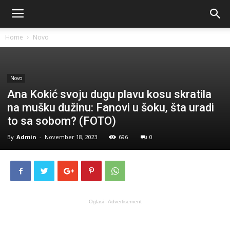
Home
Novo
Novo
Ana Kokić svoju dugu plavu kosu skratila
na mušku dužinu: Fanovi u šoku, šta uradi
to sa sobom? (FOTO)
By
Admin
-
November 18, 2023
696
0
Oglasi - Advertisement