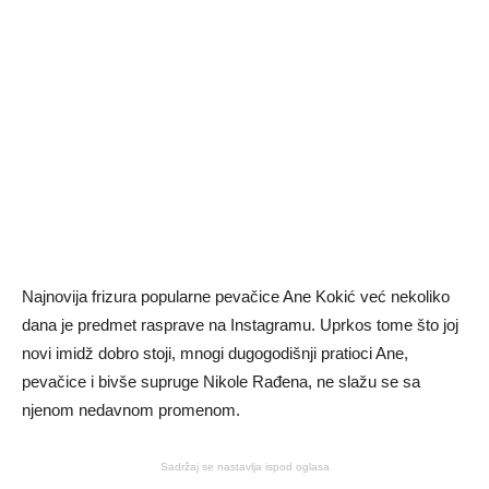
Najnovija frizura popularne pevačice Ane Kokić već nekoliko
dana je predmet rasprave na Instagramu. Uprkos tome što joj
novi imidž dobro stoji, mnogi dugogodišnji pratioci Ane,
pevačice i bivše supruge Nikole Rađena, ne slažu se sa
njenom nedavnom promenom.
Sadržaj se nastavlja ispod oglasa