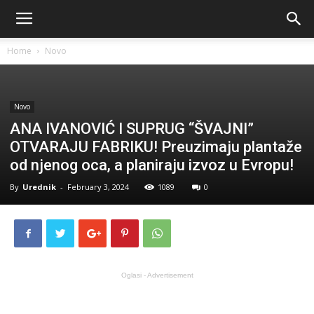
Home
Novo
Novo
ANA IVANOVIĆ I SUPRUG “ŠVAJNI”
OTVARAJU FABRIKU! Preuzimaju plantaže
od njenog oca, a planiraju izvoz u Evropu!
By
Urednik
-
February 3, 2024
1089
0
Oglasi - Advertisement