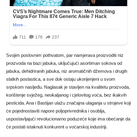
Svojim poslovnim pothvatom, par namjerava proizvoditi niz
proizvoda na bazi jabuka, uključujući asortiman sokova od
jabuka, dehidriranih jabuka, niz aromatičnih džemova i drugih
slatkih poslastica, a sve dok ostaju ukorijenjeni u svom
srpskom nasljeđu. Naglasak je stavljen na kvalitetu proizvoda,
korištenje svježeg, neokaljanog i cjelovitog voća, bez ikakvih
pesticida. Ana i Bastijan ulažu značajna ulaganja u strojeve koji
će pojednostaviti napore poljoprivrednika i osoblja,
uspostavljajući revolucionarno poduzeće koje ima obećanje da
će postati istaknuti konkurent u voćarskoj industriji.