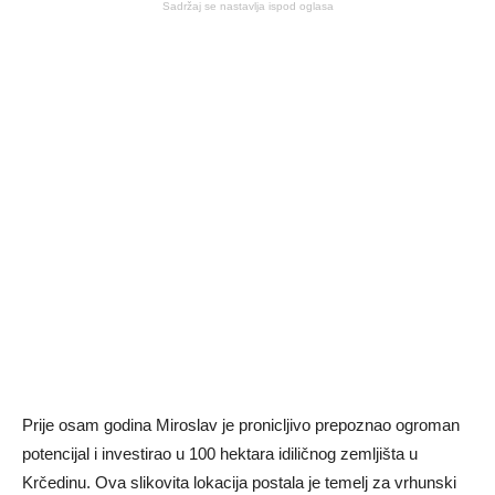
Sadržaj se nastavlja ispod oglasa
Prije osam godina Miroslav je pronicljivo prepoznao ogroman
potencijal i investirao u 100 hektara idiličnog zemljišta u
Krčedinu. Ova slikovita lokacija postala je temelj za vrhunski