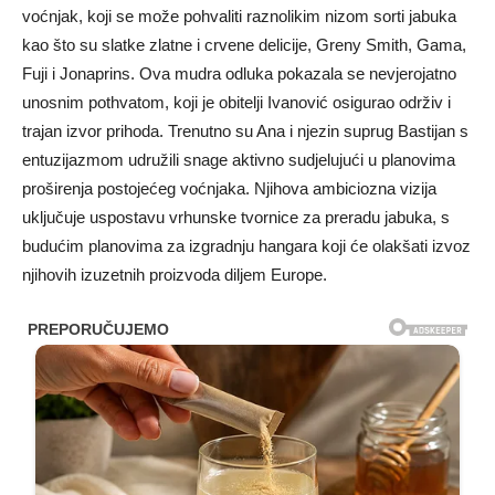
voćnjak, koji se može pohvaliti raznolikim nizom sorti jabuka
kao što su slatke zlatne i crvene delicije, Greny Smith, Gama,
Fuji i Jonaprins. Ova mudra odluka pokazala se nevjerojatno
unosnim pothvatom, koji je obitelji Ivanović osigurao održiv i
trajan izvor prihoda. Trenutno su Ana i njezin suprug Bastijan s
entuzijazmom udružili snage aktivno sudjelujući u planovima
proširenja postojećeg voćnjaka. Njihova ambiciozna vizija
uključuje uspostavu vrhunske tvornice za preradu jabuka, s
budućim planovima za izgradnju hangara koji će olakšati izvoz
njihovih izuzetnih proizvoda diljem Europe.