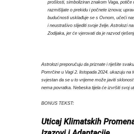
prošlosti, simboliziran znakom Vaga, potiče 
razmišljate o prekidu i počnete iznova; uprav
budućnosti usklađuje se s Ovnom, učeći nas ž
i neustrašivo slijediti svoje želje. Astrolozi
Zodijaka, jer će vjerovati da je razvod rješe
Astrolozi preporučuju da priznate i riješite svak
Pomrčine u Vagi 2. listopada 2024. ukazuju na to 
svjestan da se u to vrijeme može javiti sklonost
nema povratka. Nebeska tijela će izvršiti svoj utj
BONUS TEKST:
Uticaj Klimatskih Promena
Izazovi i Adaptacije