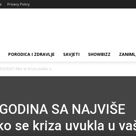
ja
Privacy Policy
PORODICA I ZDRAVLJE
SAVJETI
SHOWBIZZ
ZANIML
VODA?! Ako se kriza uvukla u...
I GODINA SA NAJVIŠE
 se kriza uvukla u va