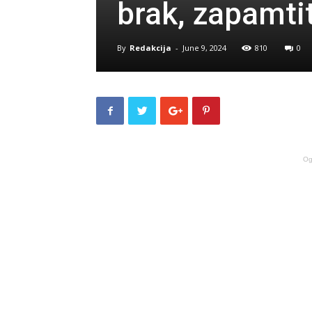
brak, zapamti
By
Redakcija
-
June 9, 2024
810
0
Og