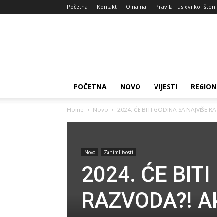
Početna
Kontakt
O nama
Pravila i uslovi korišten
Zdravlje
za
dan
POČETNA
NOVO
VIJESTI
REGION
Home
Novo
2024. ĆE BITI GODINA SA NAJVIŠE RAZ
Novo
Zanimljivosti
2024. ĆE BIT
RAZVODA?! Ako