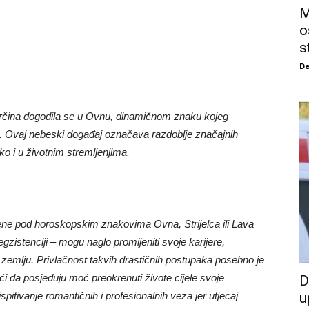
M
o
s
De
rčina dogodila se u Ovnu, dinamičnom znaku kojeg
da. Ovaj nebeski događaj označava razdoblje značajnih
 i u životnim stremljenjima.
đene pod horoskopskim znakovima Ovna, Strijelca ili Lava
zistenciji – mogu naglo promijeniti svoje karijere,
anu zemlju. Privlačnost takvih drastičnih postupaka posebno je
i da posjeduju moć preokrenuti živote cijele svoje
D
ispitivanje romantičnih i profesionalnih veza jer utjecaj
u