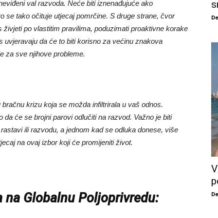
s
neviđeni val razvoda. Neće biti iznenađujuće ako
o se tako očituje utjecaj pomrčine. S druge strane, čvor
De
ivjeti po vlastitim pravilima, poduzimati proaktivne korake
 nas uvjeravaju da će to biti korisno za većinu znakova
nje za sve njihove probleme.
u bračnu krizu koja se možda infiltrirala u vaš odnos.
da će se brojni parovi odlučiti na razvod. Važno je biti
 rastavi ili razvodu, a jednom kad se odluka donese, više
ecaj na ovaj izbor koji će promijeniti život.
V
p
 na Globalnu Poljoprivredu:
De