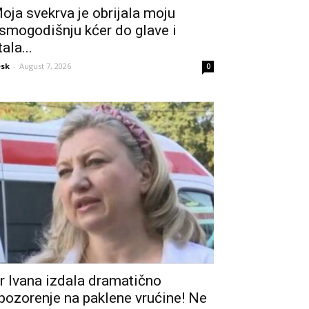
oja svekrva je obrijala moju
smogodišnju kćer do glave i
tala...
sk
-
August 7, 2026
0
r Ivana izdala dramatično
pozorenje na paklene vrućine! Ne