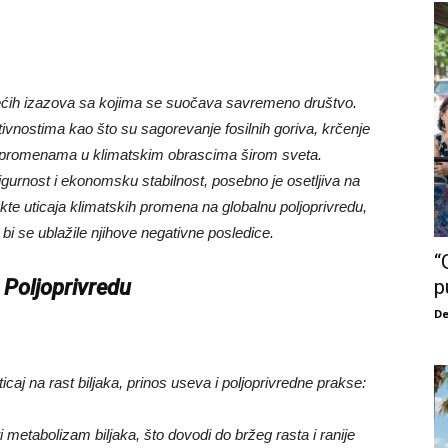
ećih izazova sa kojima se suočava savremeno društvo.
vnostima kao što su sagorevanje fosilnih goriva, krčenje
nim promenama u klimatskim obrascima širom sveta.
igurnost i ekonomsku stabilnost, posebno je osetljiva na
kte uticaja klimatskih promena na globalnu poljoprivredu,
o bi se ublažile njihove negativne posledice.
“
 Poljoprivredu
p
De
caj na rast biljaka, prinos useva i poljoprivredne prakse:
 metabolizam biljaka, što dovodi do bržeg rasta i ranije