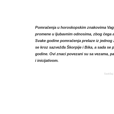
Pomračenja u horoskopskim znakovima Vage
promene u ljubavnim odnosima, zbog čega as
Svake godine pomračenja prelaze iz jednog z
se kroz sazvežđa Škorpije i Bika, a sada s
godine. Ovi znaci povezani su sa vezama, pa
i inicijativom.
Sadržaj 