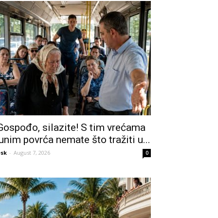
Gospođo, silazite! S tim vrećama
unim povrća nemate što tražiti u...
sk
-
August 7, 2026
0