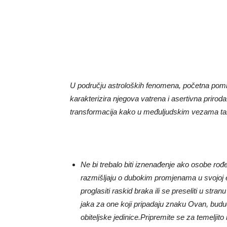
U području astroloških fenomena, početna pom
karakterizira njegova vatrena i asertivna priro
transformacija kako u međuljudskim vezama tako
Ne bi trebalo biti iznenađenje ako osobe ro
razmišljaju o dubokim promjenama u svojoj eg
proglasiti raskid braka ili se preseliti u str
jaka za one koji pripadaju znaku Ovan, buduć
obiteljske jedinice.Pripremite se za temeljito 