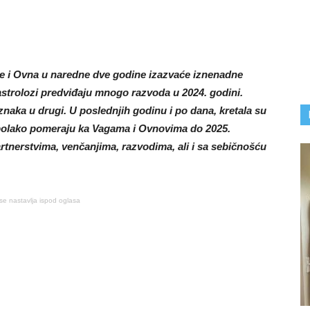
 i Ovna u naredne dve godine izazvaće iznenadne
trolozi predviđaju mnogo razvoda u 2024. godini.
naka u drugi. U poslednjih godinu i po dana, kretala su
e polako pomeraju ka Vagama i Ovnovima do 2025.
rtnerstvima, venčanjima, razvodima, ali i sa sebičnošću
se nastavlja ispod oglasa