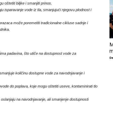
štetiti biljke i smanjiti prinos.
 isparavanje vode iz tla, smanjujući njegovu plodnost i
razaca može poremetiti tradicionalne cikluse sadnje i
ednika.
M
m
ma padavina, što utiče na dostupnost vode za
De
o smanjuje količinu dostupne vode za navodnjavanje i
ovode do poplava, koje mogu oštetiti useve, kontaminirati tlo
e oslanjaju na navodnjavanje, ali smanjenje dostupnosti