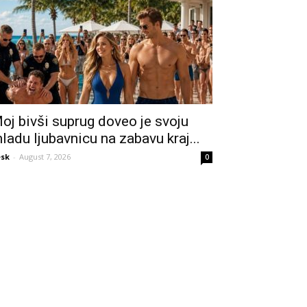
oj bivši suprug doveo je svoju
ladu ljubavnicu na zabavu kraj...
sk
-
August 7, 2026
0