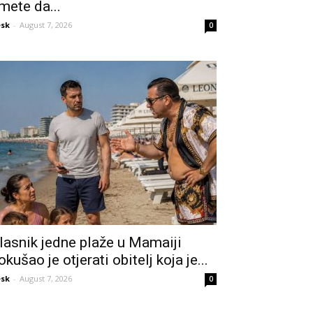
mete da...
sk
-
August 7, 2026
0
lasnik jedne plaže u Mamaiji
okušao je otjerati obitelj koja je...
sk
-
August 7, 2026
0