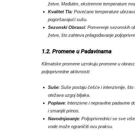
žetve. Međutim, ekstremne temperature mogu o
Kvalitet Tla
: Povećane temperature ubrzavaju
pogoršavajući sušu.
Sezonski Obrasci
: Pomerenje sezonskih ob
žetve, što zahteva prilagođavanje poljoprivr
1.2. Promene u Padavinama
Klimatske promene uzrokuju promene u obrasci
poljoprivredne aktivnosti:
Suše
: Suše postaju češće i intenzivnije, št
otežava uzgoj biljaka.
Poplave
: Intenzivne i nepravilne padavine d
i smanjiti prinos.
Navodnjavanje
: Poljoprivrednici se sve viš
vode može ograničiti ovu praksu.