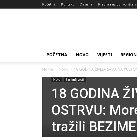
Početna
Kontakt
O nama
Pravila i uslovi korišten
Zdravlje
za
dan
POČETNA
NOVO
VIJESTI
REGION
Home
Novo
18 GODINA ŽIVELA SAMA NA PUSTOM 
Novo
Zanimljivosti
18 GODINA Ž
OSTRVU: More
tražili BEZIM