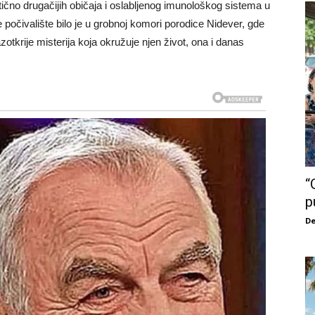
ično drugačijih običaja i oslabljenog imunološkog sistema u
je počivalište bilo je u grobnoj komori porodice Nidever, gde
otkrije misterija koja okružuje njen život, ona i danas
“
p
De