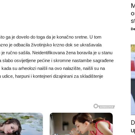
M
o
s
De
 što ga je dovelo do toga da je konačno sretne. U tom
iozno je odbacila životinjsko krzno dok se ukrašavala
e ručno sašila. Neidentifikovana žena boravila je u stanu
a slabo osvijetljene pećine i skromne nastambe sagrađene
kada su arheolozi naišli na ovo nalazište, naišli su na
udice, harpuni i kontejneri dizajnirani za skladištenje
D
u