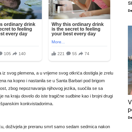
s
De
la iz svog plemena, a u vrijeme svog otkrića dostigla je zrelu
ena na kopno i nastanila se u Santa Barbari pod brigom
st, zbog nepoznavanja njihovog jezika, suočila se sa
e na kraju dovelo do iste tragične sudbine kao i brojni drugi
V
sa španskim konkvistadorima.
p
De
iću, doživjela je preranu smrt samo sedam sedmica nakon