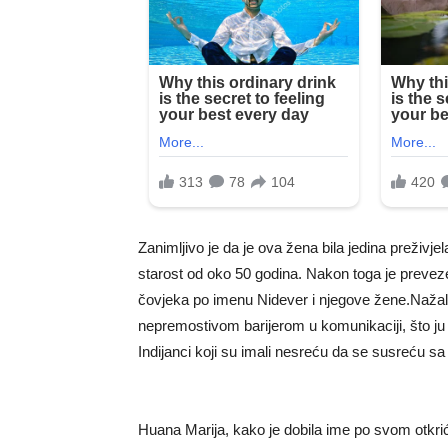
Zanimljivo je da je ova žena bila jedina preživje
starost od oko 50 godina. Nakon toga je prevez
čovjeka po imenu Nidever i njegove žene.Nažalo
nepremostivom barijerom u komunikaciji, što ju j
Indijanci koji su imali nesreću da se susreću 
Huana Marija, kako je dobila ime po svom otkr