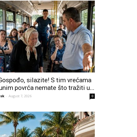
Gospođo, silazite! S tim vrećama
unim povrća nemate što tražiti u...
sk
-
August 7, 2026
0