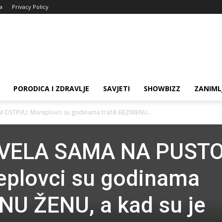
ja
Privacy Policy
PORODICA I ZDRAVLJE
SAVJETI
SHOWBIZZ
ZANIML
OSTRVU: Moreplovci su godinama tražili BEZIMENU...
IVELA SAMA NA PUST
plovci su godinama
ENU ŽENU, a kad su je