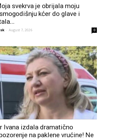
oja svekrva je obrijala moju
smogodišnju kćer do glave i
tala...
sk
-
August 7, 2026
0
r Ivana izdala dramatično
pozorenje na paklene vrućine! Ne