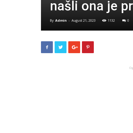
našli ona je p
By
Admin
-
August 21, 2023
1132
0
Og