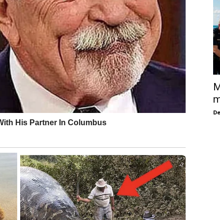
M
m
De