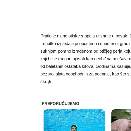
Pratio je njene otiske stopala utisnute u pesak,
trenutku izgledala je opušteno i opušteno, grac
suknjom pomno izrađenom od ptičjeg perja koju j
koji bi se mogao opisati kao neobična mješavin
od baletanih ostataka kitova. Godinama kasnije, 
bezbroj alata neophodnih za pecanje, kao što su 
školjki.