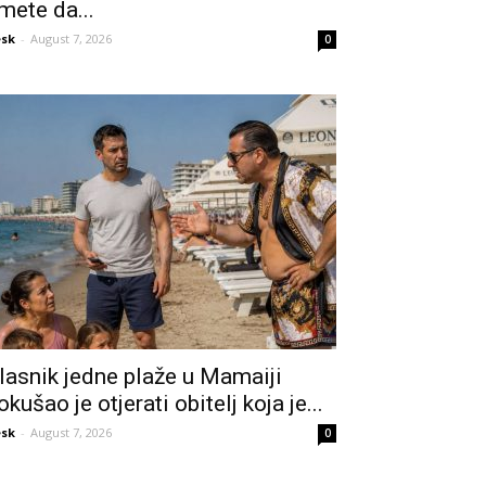
mete da...
sk
-
August 7, 2026
0
lasnik jedne plaže u Mamaiji
okušao je otjerati obitelj koja je...
sk
-
August 7, 2026
0