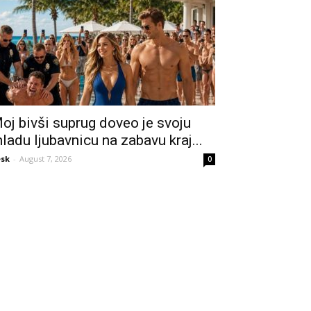
oj bivši suprug doveo je svoju
ladu ljubavnicu na zabavu kraj...
sk
-
August 7, 2026
0