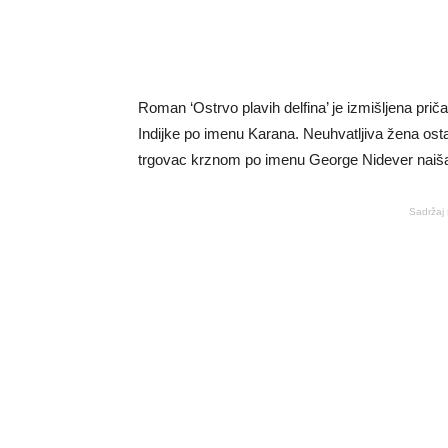
Roman ‘Ostrvo plavih delfina’ je izmišljena prič
Indijke po imenu Karana. Neuhvatljiva žena osta
trgovac krznom po imenu George Nidever naiša
Sadržaj 