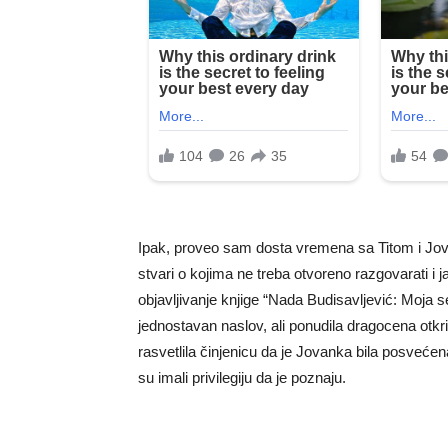
Ipak, proveo sam dosta vremena sa Titom i Jova
stvari o kojima ne treba otvoreno razgovarati i j
objavljivanje knjige “Nada Budisavljević: Moja 
jednostavan naslov, ali ponudila dragocena otkri
rasvetlila činjenicu da je Jovanka bila posvećena
su imali privilegiju da je poznaju.