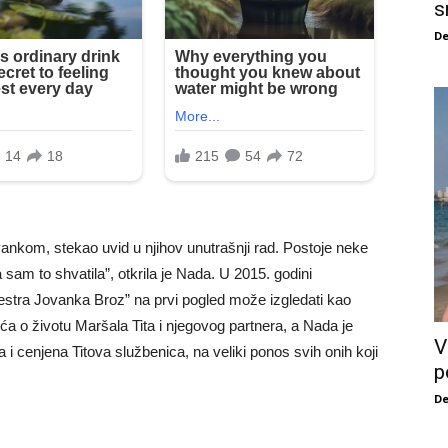
s
De
nkom, stekao uvid u njihov unutrašnji rad. Postoje neke
a sam to shvatila”, otkrila je Nada. U 2015. godini
sestra Jovanka Broz” na prvi pogled može izgledati kao
ća o životu Maršala Tita i njegovog partnera, a Nada je
V
 i cenjena Titova službenica, na veliki ponos svih onih koji
p
De