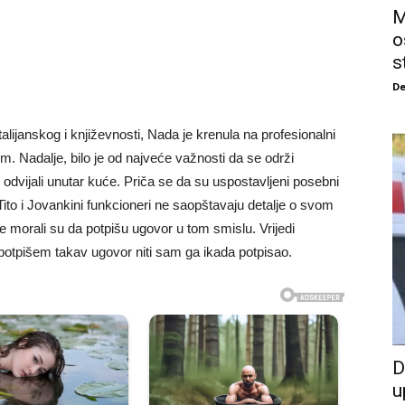
M
o
s
De
lijanskog i književnosti, Nada je krenula na profesionalni
m. Nadalje, bilo je od najveće važnosti da se održi
 odvijali unutar kuće. Priča se da su uspostavljeni posebni
a Tito i Jovankini funkcioneri ne saopštavaju detalje o svom
ve morali su da potpišu ugovor u tom smislu. Vrijedi
otpišem takav ugovor niti sam ga ikada potpisao.
D
u