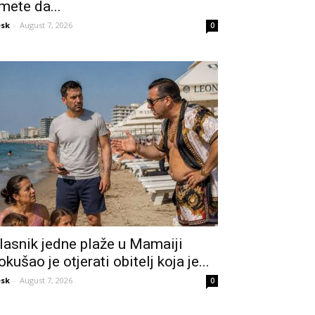
mete da...
sk
-
August 7, 2026
0
lasnik jedne plaže u Mamaiji
okušao je otjerati obitelj koja je...
sk
-
August 7, 2026
0