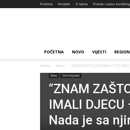
Početna
Kontakt
O nama
Pravila i uslovi korišten
Zdravlje
za
dan
POČETNA
NOVO
VIJESTI
REGION
Home
Novo
“ZNAM ZAŠTO JOVANKA I TITO NISU IM
Novo
Zanimljivosti
“ZNAM ZAŠTO
IMALI DJECU –
Nada je sa nji