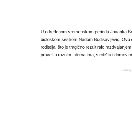
U određenom vremenskom periodu Jovanka Broz
biološkom sestrom Nadom Budisavljević. Ovo otuđ
roditelja, što je tragično rezultiralo razdvajanj
proveli u raznim internatima, sirotištu i domovi
Sadržaj 