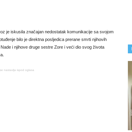
 je iskusila značajan nedostatak komunikacije sa svojom
enje bilo je direktna posljedica prerane smrti njihovih
em Nade i njihove druge sestre Zore i veći dio svog života
ma.
se nastavlja ispod oglasa