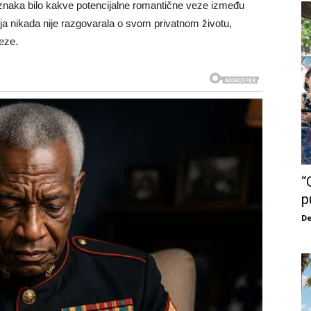
znaka bilo kakve potencijalne romantične veze između
oja nikada nije razgovarala o svom privatnom životu,
veze.
“
p
De