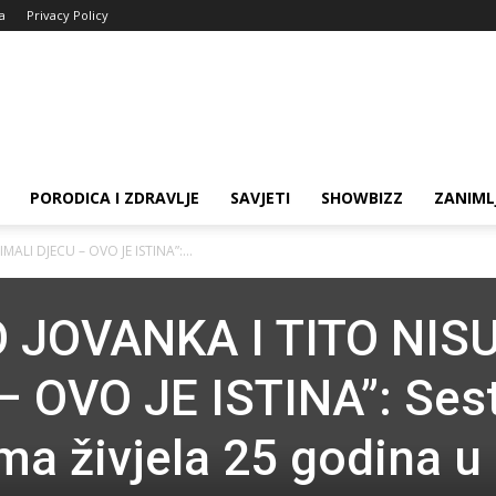
ja
Privacy Policy
PORODICA I ZDRAVLJE
SAVJETI
SHOWBIZZ
ZANIML
ALI DJECU – OVO JE ISTINA”:...
 JOVANKA I TITO NIS
 OVO JE ISTINA”: Ses
ma živjela 25 godina u