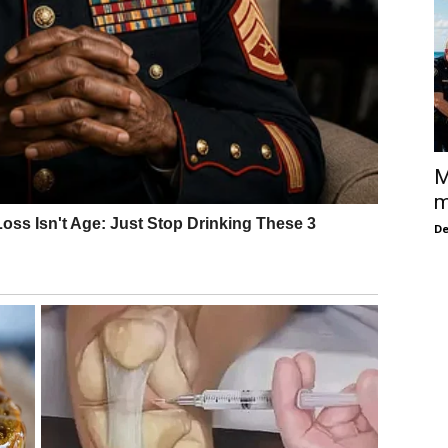
M
m
De