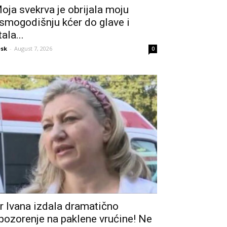
oja svekrva je obrijala moju
smogodišnju kćer do glave i
tala...
sk
-
August 7, 2026
0
r Ivana izdala dramatično
pozorenje na paklene vrućine! Ne