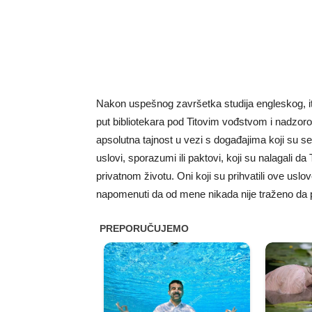
Nakon uspešnog završetka studija engleskog, ita
put bibliotekara pod Titovim vođstvom i nadzoro
apsolutna tajnost u vezi s događajima koji su se
uslovi, sporazumi ili paktovi, koji su nalagali d
privatnom životu. Oni koji su prihvatili ove uslo
napomenuti da od mene nikada nije traženo da p