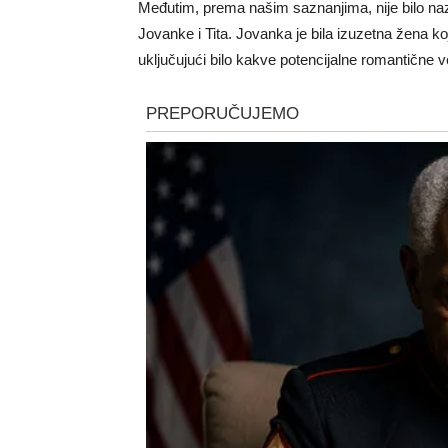
Međutim, prema našim saznanjima, nije bilo na
Jovanke i Tita. Jovanka je bila izuzetna žena k
uključujući bilo kakve potencijalne romantične 