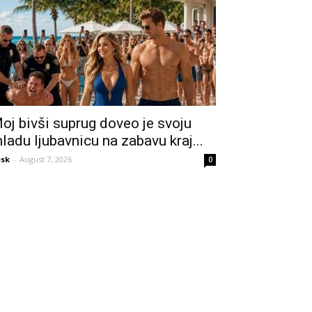
oj bivši suprug doveo je svoju
ladu ljubavnicu na zabavu kraj...
sk
-
August 7, 2026
0