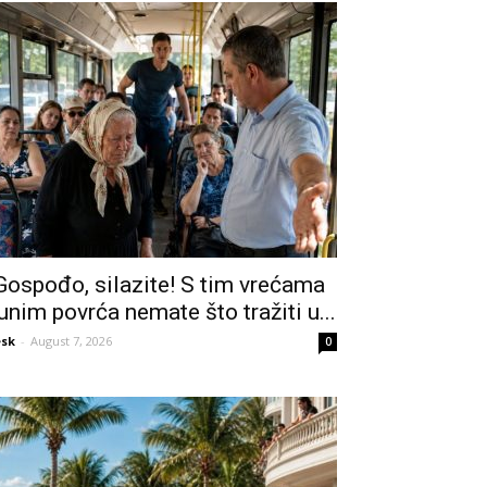
Gospođo, silazite! S tim vrećama
unim povrća nemate što tražiti u...
sk
-
August 7, 2026
0