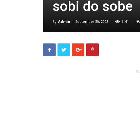
sobi do sobe
By
Admin
-
September 30, 2023
1141
Og