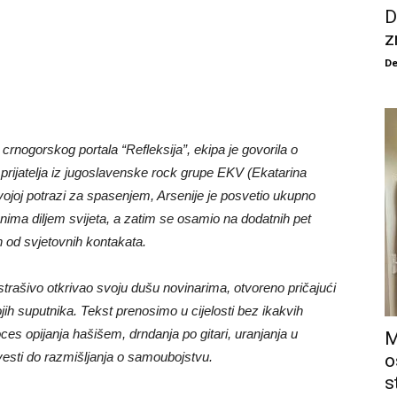
D
z
De
ogorskog portala “Refleksija”, ekipa je govorila o
 prijatelja iz jugoslavenske rock grupe EKV (Ekatarina
 svojoj potrazi za spasenjem, Arsenije je posvetio ukupno
ima diljem svijeta, a zatim se osamio na dodatnih pet
n od svjetovnih kontakata.
strašivo otkrivao svoju dušu novinarima, otvoreno pričajući
ih suputnika. Tekst prenosimo u cijelosti bez ikakvih
oces opijanja hašišem, drndanja po gitari, uranjanja u
M
esti do razmišljanja o samoubojstvu.
o
s