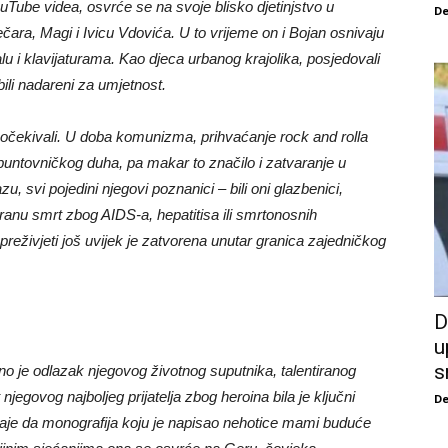
ouTube videa, osvrće se na svoje blisko djetinjstvo u
De
ra, Magi i Ivicu Vdovića. U to vrijeme on i Bojan osnivaju
lu i klavijaturama. Kao djeca urbanog krajolika, posjedovali
ili nadareni za umjetnost.
u očekivali. U doba komunizma, prihvaćanje rock and rolla
 buntovničkog duha, pa makar to značilo i zatvaranje u
u, svi pojedini njegovi poznanici – bili oni glazbenici,
preranu smrt zbog AIDS-a, hepatitisa ili smrtonosnih
preživjeti još uvijek je zatvorena unutar granica zajedničkog
D
u
s
eno je odlazak njegovog životnog suputnika, talentiranog
egovog najboljeg prijatelja zbog heroina bila je ključni
De
naje da monografija koju je napisao nehotice mami buduće