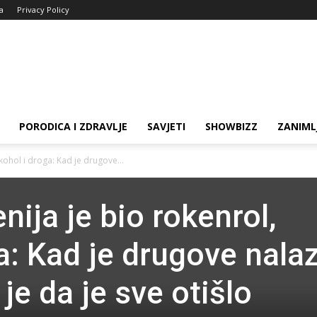
ja
Privacy Policy
PORODICA I ZDRAVLJE
SAVJETI
SHOWBIZZ
ZANIML
lkohol i droga: Kad je drugove...
nija je bio rokenrol,
a: Kad je drugove nala
je da je sve otišlo