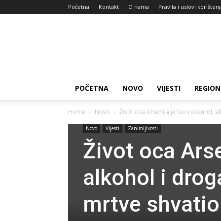
Početna
Kontakt
O nama
Pravila i uslovi korišten
Zdravlje
za
dan
POČETNA
NOVO
VIJESTI
REGION
Home
Novo
Život oca Arsenija je bio rokenrol, a
Novo
Vijesti
Zanimljivosti
Život oca Arse
alkohol i drog
mrtve shvatio 