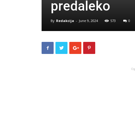
predaleko
By
Redakcija
-
June 9, 2024
573
0
Og