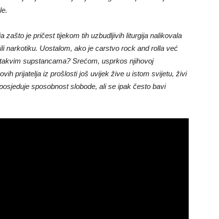
le.
ašto je pričest tijekom tih uzbudljivih liturgija nalikovala
i ili narkotiku. Uostalom, ako je carstvo rock and rolla već
 za takvim supstancama? Srećom, usprkos njihovoj
h prijatelja iz prošlosti još uvijek žive u istom svijetu, živi
posjeduje sposobnost slobode, ali se ipak često bavi