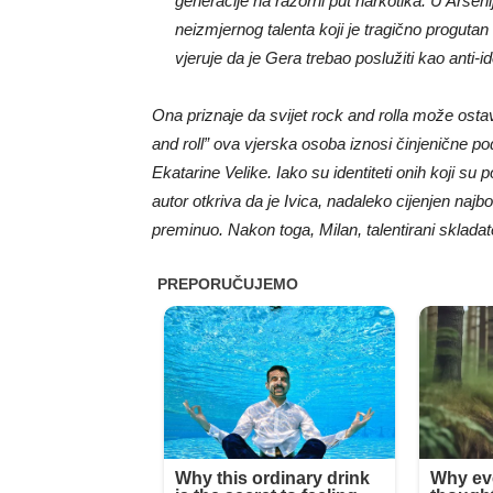
generacije na razorni put narkotika. U Arse
neizmjernog talenta koji je tragično progutan
vjeruje da je Gera trebao poslužiti kao anti-id
Ona priznaje da svijet rock and rolla može ostavit
and roll” ova vjerska osoba iznosi činjenične po
Ekatarine Velike. Iako su identiteti onih koji s
autor otkriva da je Ivica, nadaleko cijenjen najb
preminuo. Nakon toga, Milan, talentirani skladatel