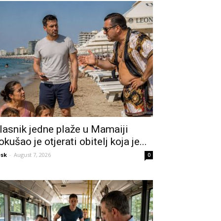
lasnik jedne plaže u Mamaiji
okušao je otjerati obitelj koja je...
sk
-
August 7, 2026
0