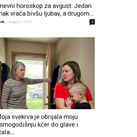
nevni horoskop za avgust: Jedan
nak vraća bivšu ljubav, a drugom...
sk
-
August 9, 2026
0
oja svekrva je obrijala moju
smogodišnju kćer do glave i
tala...