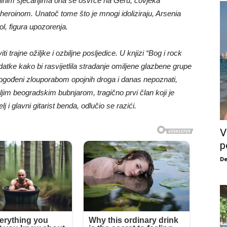
nijinim sjećanjima ona se osvrće na Geru, čovjeka
 heroinom. Unatoč tome što je mnogi idoliziraju, Arsenia
ol, figura upozorenja.
i trajne ožiljke i ozbiljne posljedice. U knjizi “Bog i rock
datke kako bi rasvijetlila stradanje omiljene glazbene grupe
u pogođeni zlouporabom opojnih droga i danas nepoznati,
oljim beogradskim bubnjarom, tragično prvi član koji je
j i glavni gitarist benda, odlučio se razići.
V
p
De