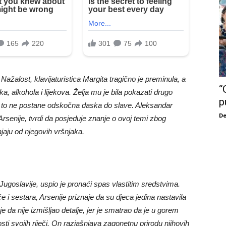
ažalost, klavijaturistica Margita tragično je preminula, a
“
a, alkohola i lijekova. Želja mu je bila pokazati drugo
p
 to ne postane odskočna daska do slave. Aleksandar
De
rsenije, tvrdi da posjeduje znanje o ovoj temi zbog
ajaju od njegovih vršnjaka.
goslavije, uspio je pronaći spas vlastitim sredstvima.
e i sestara, Arsenije priznaje da su djeca jedina nastavila
juje da nije izmišljao detalje, jer je smatrao da je u gorem
osti svojih riječi. On razjašnjava zagonetnu prirodu njihovih