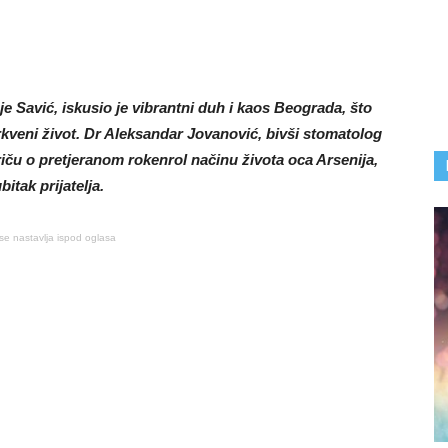
 Savić, iskusio je vibrantni duh i kaos Beograda, što
crkveni život. Dr Aleksandar Jovanović, bivši stomatolog
riču o pretjeranom rokenrol načinu života oca Arsenija,
bitak prijatelja.
se nastavlja ispod oglasa