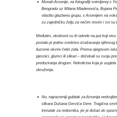
Monah Arsenije, na fotografiji snimljenoj s Y
Beogradu uz Milana Mladenovića, Bojana Peča
vlastitu glazbenu grupu, s Arsenijem na voka
su zajedničku želju za nečim novim i svi su b
Međutim, okolnosti su ih odvele na put koji nis
postalo je jedino sredstvo izražavanja njihovog
iluzorne okvire četiri zida. Prema njegovom iskaz
pjesnici, glumci ili slikari – dočekali su svoju 
predoziranja drogom. Nekolicina koja je uspjela 
okruženja.
No, najrazorniji gubitak za Arsenija nedvojb
slikara Dušana Gerzića Gere. Tragična smrt nj
trenutak za redovnika, jer je došao do spoz