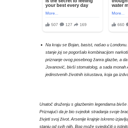
Na kraju se Bojan, basist, našao u Londonu. N
stanje joj se pogoršalo kombinacijom narkotik
priznanje ovog posebnog žanra glazbe, a da
Jovanović, bivši stomatolog, a sada monah A
jedinstvenih životnih iskustava, koja ga izdv
Unatoč druženju s glazbenim legendama bivše Ju
Priznajući da je bio svjedok stradanja svoje brać
živjeti svoj život. Arsenije krajnje iskreno izjavl
stanju od svih njih. Bog može svjedočiti o istinit