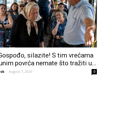
Gospođo, silazite! S tim vrećama
unim povrća nemate što tražiti u...
sk
-
August 7, 2026
0