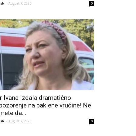
sk
-
August 7, 2026
0
r Ivana izdala dramatično
pozorenje na paklene vrućine! Ne
mete da...
sk
-
August 7, 2026
0