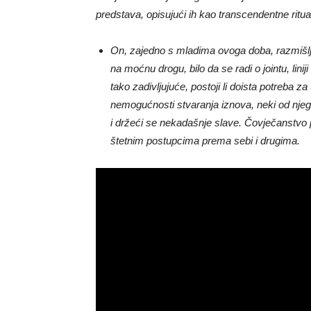
predstava, opisujući ih kao transcendentne ritua
On, zajedno s mladima ovoga doba, razmišlja z
na moćnu drogu, bilo da se radi o jointu, linij
tako zadivljujuće, postoji li doista potreba
nemogućnosti stvaranja iznova, neki od njegovi
i držeći se nekadašnje slave. Čovječanstvo 
štetnim postupcima prema sebi i drugima.