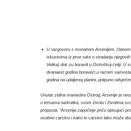
U razgovoru s monahom Arsenijem, članom crn
iskustvima iz prve ruke o stradanju njegovih
Velika) dok su boravili u Ostroškoj ćeliji. U
dvanaest godina boraveći u raznim samostan
godina na udaljenoj planini, potpuno odsječe
Unutar zidina manastira Ostrog, Arsenije je neu
o temama narkotika, svom životu i životima svoj
propusta. “Arsenija započinje priču opisujući pr
osobno carstvo i kako to carstvo lako može dov