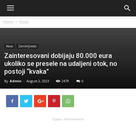
Home
Novo
Novo
Zanimljivosti
Zainteresovani dobijaju 80.000 eura
ukoliko se presele na udaljeni otok, no
postoji “kvaka”
By
Admin
-
August 2, 2023
2479
0
Oglasi - Advertisement