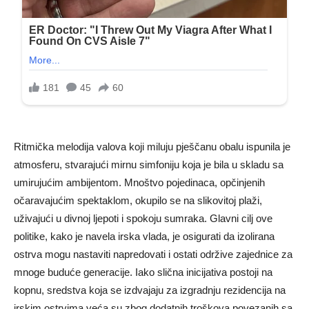
Ritmička melodija valova koji miluju pješčanu obalu ispunila je
atmosferu, stvarajući mirnu simfoniju koja je bila u skladu sa
umirujućim ambijentom. Mnoštvo pojedinaca, opčinjenih
očaravajućim spektaklom, okupilo se na slikovitoj plaži,
uživajući u divnoj ljepoti i spokoju sumraka. Glavni cilj ove
politike, kako je navela irska vlada, je osigurati da izolirana
ostrva mogu nastaviti napredovati i ostati održive zajednice za
mnoge buduće generacije. Iako slična inicijativa postoji na
kopnu, sredstva koja se izdvajaju za izgradnju rezidencija na
irskim ostrvima veća su zbog dodatnih troškova povezanih sa