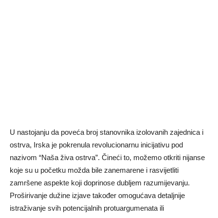
U nastojanju da poveća broj stanovnika izolovanih zajednica i
ostrva, Irska je pokrenula revolucionarnu inicijativu pod
nazivom “Naša živa ostrva”. Čineći to, možemo otkriti nijanse
koje su u početku možda bile zanemarene i rasvijetliti
zamršene aspekte koji doprinose dubljem razumijevanju.
Proširivanje dužine izjave također omogućava detaljnije
istraživanje svih potencijalnih protuargumenata ili