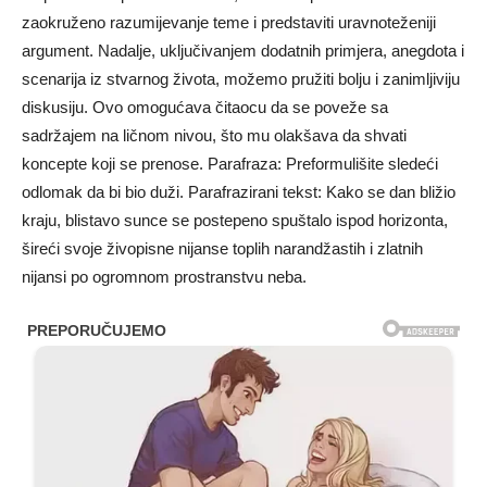
zaokruženo razumijevanje teme i predstaviti uravnoteženiji
argument. Nadalje, uključivanjem dodatnih primjera, anegdota i
scenarija iz stvarnog života, možemo pružiti bolju i zanimljiviju
diskusiju. Ovo omogućava čitaocu da se poveže sa
sadržajem na ličnom nivou, što mu olakšava da shvati
koncepte koji se prenose. Parafraza: Preformulišite sledeći
odlomak da bi bio duži. Parafrazirani tekst: Kako se dan bližio
kraju, blistavo sunce se postepeno spuštalo ispod horizonta,
šireći svoje živopisne nijanse toplih narandžastih i zlatnih
nijansi po ogromnom prostranstvu neba.