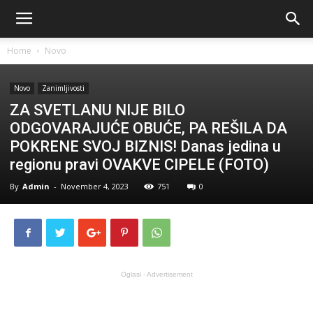
Home
Novo
Novo
Zanimljivosti
ZA SVETLANU NIJE BILO
ODGOVARAJUĆE OBUĆE, PA REŠILA DA
POKRENE SVOJ BIZNIS! Danas jedina u
regionu pravi OVAKVE CIPELE (FOTO)
By
Admin
-
November 4, 2023
751
0
Oglasi - Advertisement