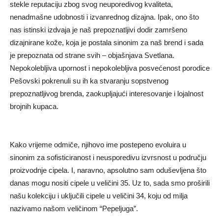
stekle reputaciju zbog svog neuporedivog kvaliteta,
nenadmašne udobnosti i izvanrednog dizajna. Ipak, ono što
nas istinski izdvaja je naš prepoznatljivi dodir zamršeno
dizajnirane kože, koja je postala sinonim za naš brend i sada
je prepoznata od strane svih – objašnjava Svetlana.
Nepokolebljiva upornost i nepokolebljiva posvećenost porodice
Pešovski pokrenuli su ih ka stvaranju sopstvenog
prepoznatljivog brenda, zaokupljajući interesovanje i lojalnost
brojnih kupaca.
Kako vrijeme odmiče, njihovo ime postepeno evoluira u
sinonim za sofisticiranost i neusporedivu izvrsnost u području
proizvodnje cipela. I, naravno, apsolutno sam oduševljena što
danas mogu nositi cipele u veličini 35. Uz to, sada smo proširili
našu kolekciju i uključili cipele u veličini 34, koju od milja
nazivamo našom veličinom “Pepeljuga”.