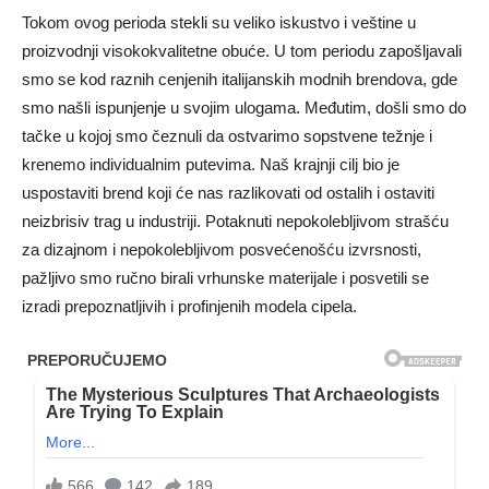
Tokom ovog perioda stekli su veliko iskustvo i veštine u
proizvodnji visokokvalitetne obuće. U tom periodu zapošljavali
smo se kod raznih cenjenih italijanskih modnih brendova, gde
smo našli ispunjenje u svojim ulogama. Međutim, došli smo do
tačke u kojoj smo čeznuli da ostvarimo sopstvene težnje i
krenemo individualnim putevima. Naš krajnji cilj bio je
uspostaviti brend koji će nas razlikovati od ostalih i ostaviti
neizbrisiv trag u industriji. Potaknuti nepokolebljivom strašću
za dizajnom i nepokolebljivom posvećenošću izvrsnosti,
pažljivo smo ručno birali vrhunske materijale i posvetili se
izradi prepoznatljivih i profinjenih modela cipela.