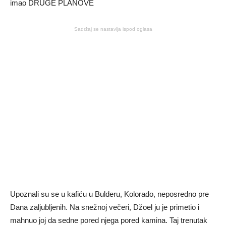
Sadržaj se nastavlja ispod oglasa
Upoznali su se u kafiću u Bulderu, Kolorado, neposredno pre
Dana zaljubljenih. Na snežnoj večeri, Džoel ju je primetio i
mahnuo joj da sedne pored njega pored kamina. Taj trenutak