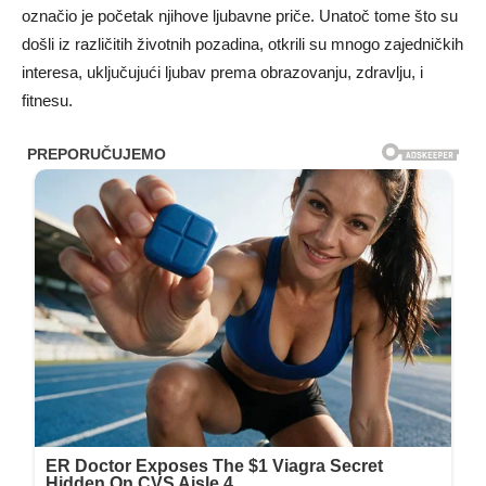
označio je početak njihove ljubavne priče. Unatoč tome što su
došli iz različitih životnih pozadina, otkrili su mnogo zajedničkih
interesa, uključujući ljubav prema obrazovanju, zdravlju, i
fitnesu.