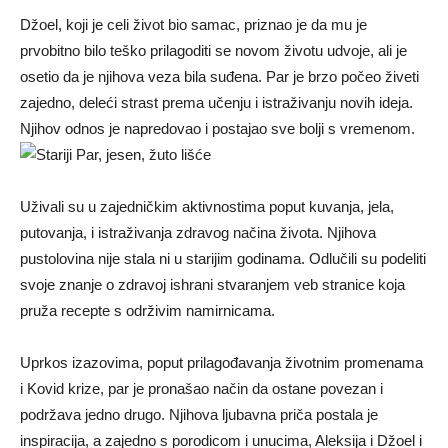
Džoel, koji je celi život bio samac, priznao je da mu je
prvobitno bilo teško prilagoditi se novom životu udvoje, ali je
osetio da je njihova veza bila suđena. Par je brzo počeo živeti
zajedno, deleći strast prema učenju i istraživanju novih ideja.
Njihov odnos je napredovao i postajao sve bolji s vremenom.
Uživali su u zajedničkim aktivnostima poput kuvanja, jela,
putovanja, i istraživanja zdravog načina života. Njihova
pustolovina nije stala ni u starijim godinama. Odlučili su podeliti
svoje znanje o zdravoj ishrani stvaranjem veb stranice koja
pruža recepte s održivim namirnicama.
Uprkos izazovima, poput prilagođavanja životnim promenama
i Kovid krize, par je pronašao način da ostane povezan i
podržava jedno drugo. Njihova ljubavna priča postala je
inspiracija, a zajedno s porodicom i unucima, Aleksija i Džoel i