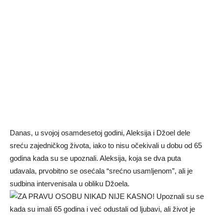
Danas, u svojoj osamdesetoj godini, Aleksija i Džoel dele
sreću zajedničkog života, iako to nisu očekivali u dobu od 65
godina kada su se upoznali. Aleksija, koja se dva puta
udavala, prvobitno se osećala “srećno usamljenom”, ali je
sudbina intervenisala u obliku Džoela.