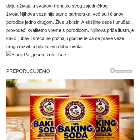
dalje uživaju u svakom trenutku svog zajedničkog
života.Njihova veza nije samo partnerska, već su i članovi
porodice jedno drugom. Žive u blizini Aleksijine dece i unučadi,
provodeći kvalitetno vreme s porodicom. Njihova priča ilustruje
kako ljubav i sreća ne poznaju godine te da se prave veze
mogu razviti u bilo kojem dobu života.