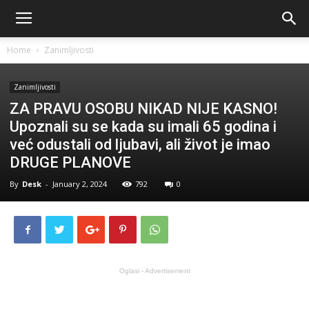
Home
Zanimljivosti
Zanimljivosti
ZA PRAVU OSOBU NIKAD NIJE KASNO!
Upoznali su se kada su imali 65 godina i
već odustali od ljubavi, ali život je imao
DRUGE PLANOVE
By
Desk
-
January 2, 2024
792
0
Oglasi - Advertisement