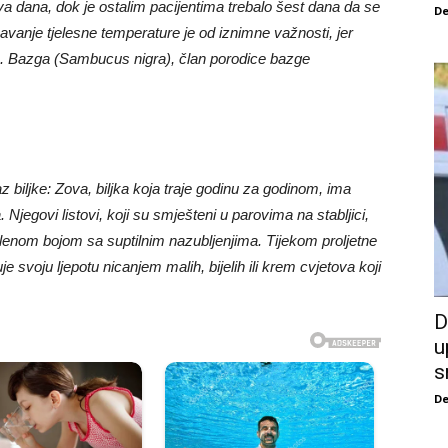
 dana, dok je ostalim pacijentima trebalo šest dana da se
De
vanje tjelesne temperature je od iznimne važnosti, jer
da. Bazga (Sambucus nigra), član porodice bazge
kaz biljke: Zova, biljka koja traje godinu za godinom, ima
jegovi listovi, koji su smješteni u parovima na stabljici,
zelenom bojom sa suptilnim nazubljenjima. Tijekom proljetne
 svoju ljepotu nicanjem malih, bijelih ili krem ​​cvjetova koji
D
u
s
De