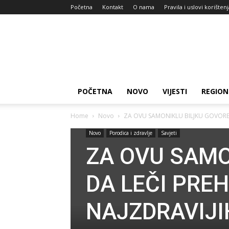
Početna
Kontakt
O nama
Pravila i uslovi korišten
Zdravlje
za
dan
POČETNA
NOVO
VIJESTI
REGION
Home
Novo
ZA OVU SAMONIKLU BILJKU GOVORE DA
Novo
Porodica i zdravlje
Savjeti
ZA OVU SAMO
DA LEČI PREH
NAJZDRAVIJIH,