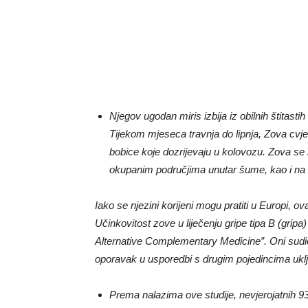
Njegov ugodan miris izbija iz obilnih štitasti
Tijekom mjeseca travnja do lipnja, Zova cvje
bobice koje dozrijevaju u kolovozu. Zova 
okupanim područjima unutar šume, kao i na z
Iako se njezini korijeni mogu pratiti u Europi, ova
Učinkovitost zove u liječenju gripe tipa B (gripa)
Alternative Complementary Medicine”. Oni sudionic
oporavak u usporedbi s drugim pojedincima uklj
Prema nalazima ove studije, nevjerojatnih 93 p