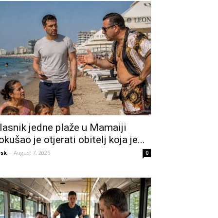
lasnik jedne plaže u Mamaiji
okušao je otjerati obitelj koja je...
sk
-
August 7, 2026
0