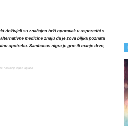
strakt doživjeli su značajno brži oporavak u usporedbi s
alternativne medicine znaju da je zova biljka poznata
alnu upotrebu. Sambucus nigra je grm ili manje drvo,
se nastavlja ispod oglasa