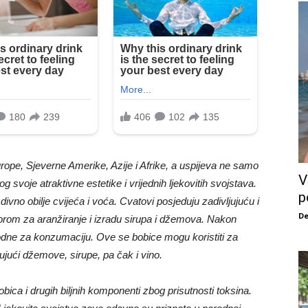
rope, Sjeverne Amerike, Azije i Afrike, a uspijeva ne samo
V
svoje atraktivne estetike i vrijednih ljekovitih svojstava.
p
 divno obilje cvijeća i voća. Cvatovi posjeduju zadivljujuću i
De
zborom za aranžiranje i izradu sirupa i džemova. Nakon
odne za konzumaciju. Ove se bobice mogu koristiti za
ujući džemove, sirupe, pa čak i vino.
bica i drugih biljnih komponenti zbog prisutnosti toksina.