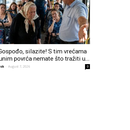
Gospođo, silazite! S tim vrećama
unim povrća nemate što tražiti u...
sk
-
August 7, 2026
0