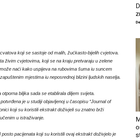
D
z
De
h cvatova koji se sastoje od malih, žućkasto-bijelih cvjetova.
ta živim cvjetovima, koji se na kraju pretvaraju u zelene
se može naći kako uspijeva na rubovima šuma iu suncem
apuštenim mjestima iu neposrednoj blizini ljudskih naselja.
 otporna biljka sada se etablirala diljem svijeta.
 potvrđena je u studiji objavljenoj u časopisu “Journal of
i koji su koristili ekstrakt doživjeli su znatno brži
učenim u istraživanje.
M
o
osto pacijenata koji su koristili ovaj ekstrakt doživjelo je
s