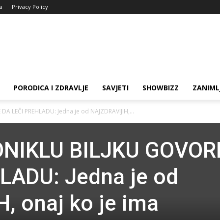
ja
Privacy Policy
PORODICA I ZDRAVLJE
SAVJETI
SHOWBIZZ
ZANIML
 LEČI PREHLADU: Jedna je od NAJZDRAVIJIH,...
NIKLU BILJKU GOVOR
LADU: Jedna je od
 onaj ko je ima