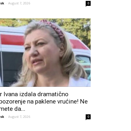
sk
-
August 7, 2026
0
r Ivana izdala dramatično
pozorenje na paklene vrućine! Ne
mete da...
sk
-
August 7, 2026
0