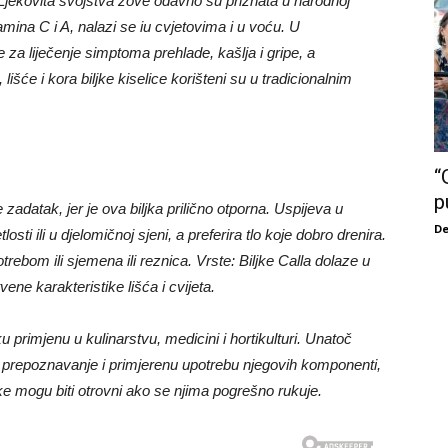
. Ljekovita svojstva zove odavno su priznata u narodnoj
amina C i A, nalazi se iu cvjetovima i u voću. U
se za liječenje simptoma prehlade, kašlja i gripe, a
šće i kora biljke kiselice korišteni su u tradicionalnim
“
p
adatak, jer je ova biljka prilično otporna. Uspijeva u
De
ti ili u djelomičnoj sjeni, a preferira tlo koje dobro drenira.
ebom ili sjemena ili reznica. Vrste: Biljke Calla dolaze u
ene karakteristike lišća i cvijeta.
ku primjenu u kulinarstvu, medicini i hortikulturi. Unatoč
a prepoznavanje i primjerenu upotrebu njegovih komponenti,
ljke mogu biti otrovni ako se njima pogrešno rukuje.