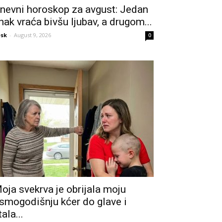
nevni horoskop za avgust: Jedan
nak vraća bivšu ljubav, a drugom...
sk
-
August 9, 2026
0
oja svekrva je obrijala moju
smogodišnju kćer do glave i
tala...