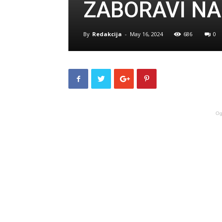
ZABORAVI NA
By
Redakcija
-
May 16, 2024
686
0
Og