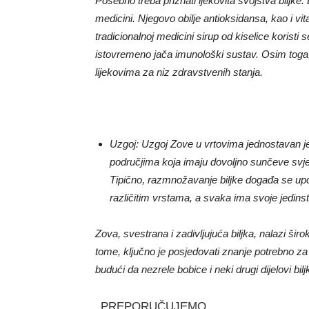
Posebno treba priznati ljekovita svojstva biljke
medicini. Njegovo obilje antioksidansa, kao i vit
tradicionalnoj medicini sirup od kiselice koristi 
istovremeno jača imunološki sustav. Osim toga, li
lijekovima za niz zdravstvenih stanja.
Uzgoj: Uzgoj Zove u vrtovima jednostavan je z
područjima koja imaju dovoljno sunčeve svjetlos
Tipično, razmnožavanje biljke događa se upotr
različitim vrstama, a svaka ima svoje jedinstv
Zova, svestrana i zadivljujuća biljka, nalazi širo
tome, ključno je posjedovati znanje potrebno z
budući da nezrele bobice i neki drugi dijelovi bi