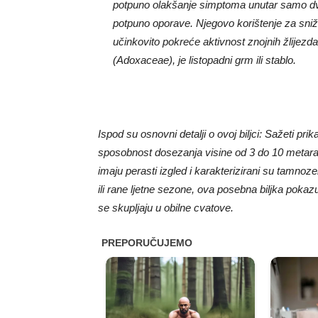
potpuno olakšanje simptoma unutar samo dva
potpuno oporave. Njegovo korištenje za sniža
učinkovito pokreće aktivnost znojnih žlijez
(Adoxaceae), je listopadni grm ili stablo.
Ispod su osnovni detalji o ovoj biljci: Sažeti pri
sposobnost dosezanja visine od 3 do 10 metara. N
imaju perasti izgled i karakterizirani su tamno
ili rane ljetne sezone, ova posebna biljka pokazuje
se skupljaju u obilne cvatove.