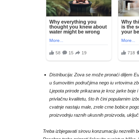
Distribucija: Zova se može pronaći diljem Eu
u šumovitim područjima nego iu vrtovima zbog 
Ljepota prirode prikazana je kroz jarke boje i
privlačnu kvalitetu, što ih čini popularnim i
cvatnje nastaju male, zrele crne bobice pog
proizvodnju raznih ukusnih proizvoda, uključ
Treba izbjegavati sirovu konzumaciju nezrelih bo