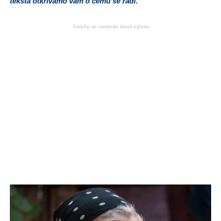
teksta otkrivamo vam o čemu se radi.
Sadržaj se nastavlja ispod oglasa