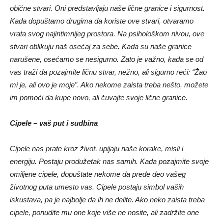
obične stvari. Oni predstavljaju naše lične granice i sigurnost.
Kada dopuštamo drugima da koriste ove stvari, otvaramo
vrata svog najintimnijeg prostora. Na psihološkom nivou, ove
stvari oblikuju naš osećaj za sebe. Kada su naše granice
narušene, osećamo se nesigurno. Zato je važno, kada se od
vas traži da pozajmite ličnu stvar, nežno, ali sigurno reći: “Žao
mi je, ali ovo je moje”. Ako nekome zaista treba nešto, možete
im pomoći da kupe novo, ali čuvajte svoje lične granice.
Cipele – vaš put i sudbina
Cipele nas prate kroz život, upijaju naše korake, misli i
energiju. Postaju produžetak nas samih. Kada pozajmite svoje
omiljene cipele, dopuštate nekome da pređe deo vašeg
životnog puta umesto vas. Cipele postaju simbol vaših
iskustava, pa je najbolje da ih ne delite. Ako neko zaista treba
cipele, ponudite mu one koje više ne nosite, ali zadržite one