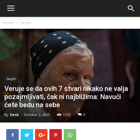
Home
Savjeti
Savjeti
Veruje se da ovih 7 stvari nikako ne valja
pozajmljivati, čak ni najbližima: Navući
ćete bedu na sebe
By
Desk
-
October 2, 2025
1329
0