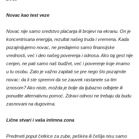
Novac kao test veze
Novac nije samo sredstvo plaćanja ili brojevi na ekranu. On je
koncentrisana energija, rezultat našeg truda i vremena. Kada
pozajmljujemo novac, ne predajemo samo finansijske
vrednosti, već i deo našeg poverenja i odnosa. Ako taj gest nije
cenjen, ne pati samo naš budžet, već i poverenje koje imamo
u tu osobu. Zato je važno zapitati se pre nego što pozajmite
novac: da li ste spremni da se zauvek rastanete sa tim
iznosom? Ako niste, možda je bolje da ljubazno odbijete ili
ponudite alternativnu pomoć. Zdravi odnosi ne trebaju da budu
zasnovani na dugovima.
Lične stvari i vaša intimna zona
Predmeti poput četkice za zube, peškira ili češlja nisu samo