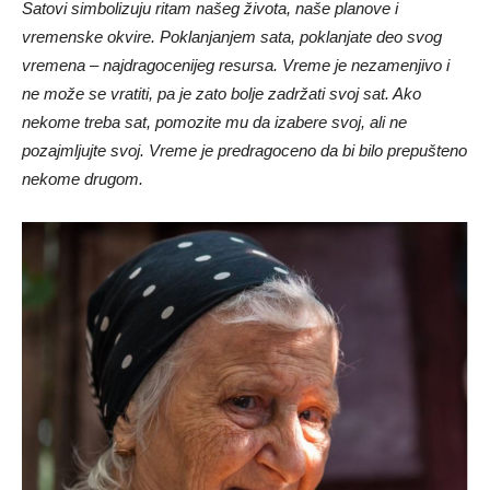
Satovi simbolizuju ritam našeg života, naše planove i
vremenske okvire. Poklanjanjem sata, poklanjate deo svog
vremena – najdragocenijeg resursa. Vreme je nezamenjivo i
ne može se vratiti, pa je zato bolje zadržati svoj sat. Ako
nekome treba sat, pomozite mu da izabere svoj, ali ne
pozajmljujte svoj. Vreme je predragoceno da bi bilo prepušteno
nekome drugom.