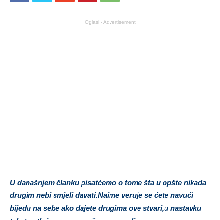
Oglasi - Advertisement
U današnjem članku pisatćemo o tome šta u opšte nikada
drugim nebi smjeli davati.Naime veruje se ćete navući
bijedu na sebe ako dajete drugima ove stvari,u nastavku