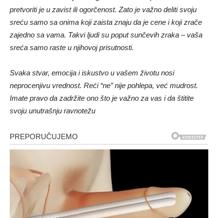
pretvoriti je u zavist ili ogorčenost. Zato je važno deliti svoju
sreću samo sa onima koji zaista znaju da je cene i koji zrače
zajedno sa vama. Takvi ljudi su poput sunčevih zraka – vaša
sreća samo raste u njihovoj prisutnosti.
Svaka stvar, emocija i iskustvo u vašem životu nosi
neprocenjivu vrednost. Reći “ne” nije pohlepa, već mudrost.
Imate pravo da zadržite ono što je važno za vas i da štitite
svoju unutrašnju ravnotežu