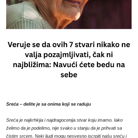
Sreća – delite je sa onima koji se raduju
Sreća je najkrhkija i najdragocenija stvar koju imamo. Iako
želimo da je podelimo, nije svako u stanju da je prihvati sa
čistim srcem. Neki ljudi mogu nesvesno iscrpiti našu sreću i