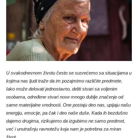
U svakodnevnom životu često se susrećemo sa situacijama u
kojima nas ljudi traže da im pozajmimo različite predmete.
Iako može delovati jednostavno, deliti stvari sa voljenim
osobama, određene stvari nose mnogo dublje značenje od
same materijalne vrednosti. One postaju deo nas, upijaju našu
energiju, emocije, pa čak i deo naše duše. Kada ih bezdušno
dajemo drugima, rizikujemo da izgubimo ne samo predmet,
već i unutrašnju ravnotežu koja nam je potrebna za miran
život.