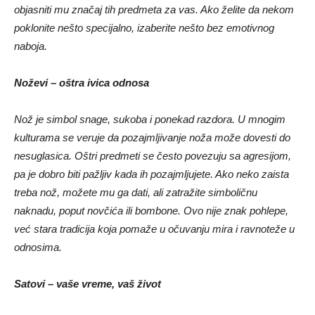
objasniti mu značaj tih predmeta za vas. Ako želite da nekom
poklonite nešto specijalno, izaberite nešto bez emotivnog
naboja.
Noževi – oštra ivica odnosa
Nož je simbol snage, sukoba i ponekad razdora. U mnogim
kulturama se veruje da pozajmljivanje noža može dovesti do
nesuglasica. Oštri predmeti se često povezuju sa agresijom,
pa je dobro biti pažljiv kada ih pozajmljujete. Ako neko zaista
treba nož, možete mu ga dati, ali zatražite simboličnu
naknadu, poput novčića ili bombone. Ovo nije znak pohlepe,
već stara tradicija koja pomaže u očuvanju mira i ravnoteže u
odnosima.
Satovi – vaše vreme, vaš život