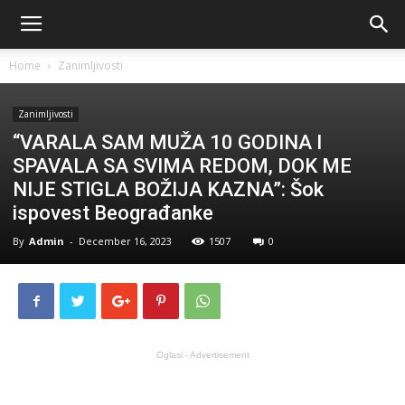
Home
Zanimljivosti
Zanimljivosti
“VARALA SAM MUŽA 10 GODINA I
SPAVALA SA SVIMA REDOM, DOK ME
NIJE STIGLA BOŽIJA KAZNA”: Šok
ispovest Beograđanke
By
Admin
-
December 16, 2023
1507
0
Oglasi - Advertisement