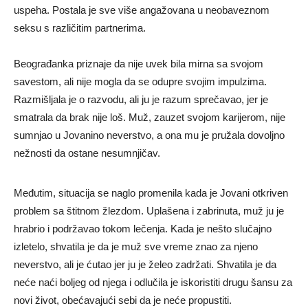
uspeha. Postala je sve više angažovana u neobaveznom
seksu s različitim partnerima.
Beograđanka priznaje da nije uvek bila mirna sa svojom
savestom, ali nije mogla da se odupre svojim impulzima.
Razmišljala je o razvodu, ali ju je razum sprečavao, jer je
smatrala da brak nije loš. Muž, zauzet svojom karijerom, nije
sumnjao u Jovanino neverstvo, a ona mu je pružala dovoljno
nežnosti da ostane nesumnjičav.
Međutim, situacija se naglo promenila kada je Jovani otkriven
problem sa štitnom žlezdom. Uplašena i zabrinuta, muž ju je
hrabrio i podržavao tokom lečenja. Kada je nešto slučajno
izletelo, shvatila je da je muž sve vreme znao za njeno
neverstvo, ali je ćutao jer ju je želeo zadržati. Shvatila je da
neće naći boljeg od njega i odlučila je iskoristiti drugu šansu za
novi život, obećavajući sebi da je neće propustiti.