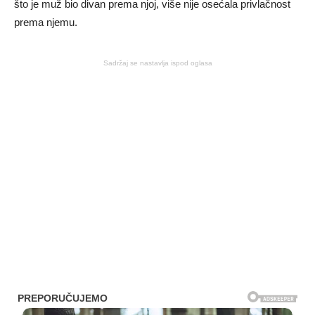
što je muž bio divan prema njoj, više nije osećala privlačnost
prema njemu.
Sadržaj se nastavlja ispod oglasa