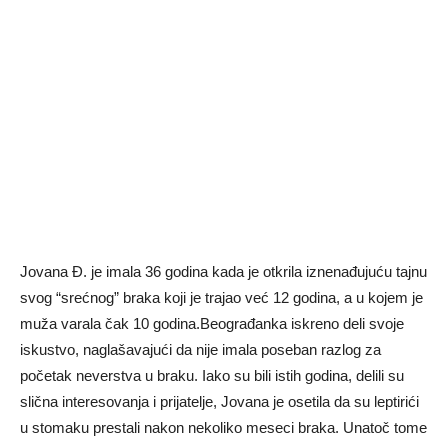
Jovana Đ. je imala 36 godina kada je otkrila iznenađujuću tajnu
svog “srećnog” braka koji je trajao već 12 godina, a u kojem je
muža varala čak 10 godina.Beograđanka iskreno deli svoje
iskustvo, naglašavajući da nije imala poseban razlog za
početak neverstva u braku. Iako su bili istih godina, delili su
slična interesovanja i prijatelje, Jovana je osetila da su leptirići
u stomaku prestali nakon nekoliko meseci braka. Unatoč tome