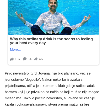
Prvo neverstvo, tvrdi Jovana, nije bilo planirano, već se
jednostavno “dogodilo”. Nakon nekoliko izlazaka s
prijateljicama, otišla je s kumom u klub gde je radio sladak
barmen koji ju je privukao na način na koji muž to nije mogao
mesecima. Tako je počelo neverstvo, a Jovana se kasnije
kajala i pokušavala ispraviti stvari prema mužu, ali bez