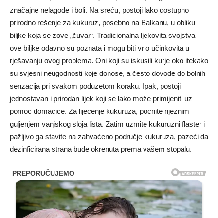
značajne nelagode i boli. Na sreću, postoji lako dostupno
prirodno rešenje za kukuruz, posebno na Balkanu, u obliku
biljke koja se zove „čuvar“. Tradicionalna ljekovita svojstva
ove biljke odavno su poznata i mogu biti vrlo učinkovita u
rješavanju ovog problema. Oni koji su iskusili kurje oko itekako
su svjesni neugodnosti koje donose, a često dovode do bolnih
senzacija pri svakom poduzetom koraku. Ipak, postoji
jednostavan i prirodan lijek koji se lako može primijeniti uz
pomoć domaćice. Za liječenje kukuruza, počnite nježnim
guljenjem vanjskog sloja lista. Zatim uzmite kukuruzni flaster i
pažljivo ga stavite na zahvaćeno područje kukuruza, pazeći da
dezinficirana strana bude okrenuta prema vašem stopalu.