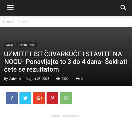
Home
Novo
Novo
Zanimljivosti
UZMITE LIST ČUVARKUĆE I STAVITE NA
NOGU- Ponavljajte to 3 do 4 dana- Šokirati
ćete se rezultatom
By
Admin
-
August 23, 2023
2300
0
Oglasi - Advertisement