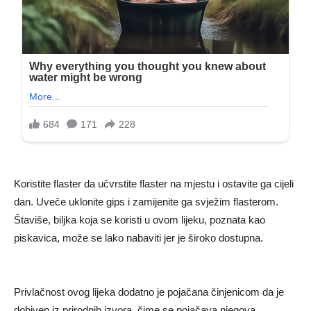
Koristite flaster da učvrstite flaster na mjestu i ostavite ga cijeli
dan. Uveče uklonite gips i zamijenite ga svježim flasterom.
Štaviše, biljka koja se koristi u ovom lijeku, poznata kao
piskavica, može se lako nabaviti jer je široko dostupna.
Privlačnost ovog lijeka dodatno je pojačana činjenicom da je
dobiven iz prirodnih izvora, čime se pojačava njegova