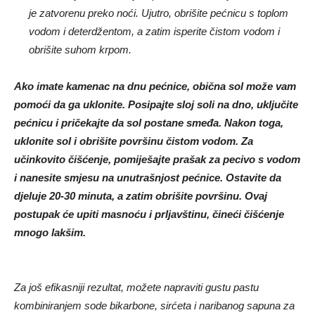
je zatvorenu preko noći. Ujutro, obrišite pećnicu s toplom
vodom i deterdžentom, a zatim isperite čistom vodom i
obrišite suhom krpom.
Ako imate kamenac na dnu pećnice, obična sol može vam
pomoći da ga uklonite. Posipajte sloj soli na dno, uključite
pećnicu i pričekajte da sol postane smeđa. Nakon toga,
uklonite sol i obrišite površinu čistom vodom.
Za
učinkovito čišćenje, pomiješajte prašak za pecivo s vodom
i nanesite smjesu na unutrašnjost pećnice. Ostavite da
djeluje 20-30 minuta, a zatim obrišite površinu. Ovaj
postupak će upiti masnoću i prljavštinu, čineći čišćenje
mnogo lakšim.
Za još efikasniji rezultat, možete napraviti gustu pastu
kombiniranjem sode bikarbone, sirćeta i naribanog sapuna za