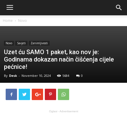
Home
Novo
Novo
Savjeti
Zanimljivosti
Uzet ću SAMO 1 paket, kao nov je:
Godinama dokazan način čišćenja cijele
pećnice!
By
Desk
-
November 10, 2024
5684
0
Oglasi - Advertisement