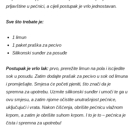
prljavštine u pećnici, a cijeli postupak je vrlo jednostavan.
Sve što trebate je:
1 limun
1 paket praška za pecivo
Silikonski sunđer za posuđe
Postupak je vrlo lak:
prvo, prerežite limun na pola i iscijedite
sok u posudu. Zatim dodajte prašak za pecivo u sok od limuna
i promiješajte. Smjesa će početi pjeniti, što znači da je
spremna za upotrebu. Uzmite silikonski sunđer i umoči te ga u
ovu smjesu, a zatim njome očistite unutrašnjost pećnice,
uključujući i vrata. Nakon čišćenja, obrišite pećnicu vlažnom
krpom, a zatim je obrišite suhom krpom. I to je to – pećnica je
čista i spremna za upotrebu!