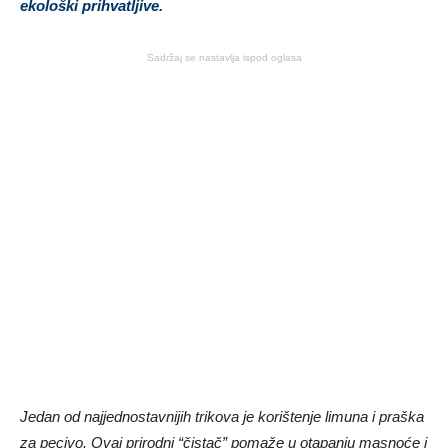
ekološki prihvatljive.
Sadržaj se nastavlja ispod oglasa
Jedan od najjednostavnijih trikova je korištenje limuna i praška
za pecivo. Ovaj prirodni “čistač” pomaže u otapanju masnoće i