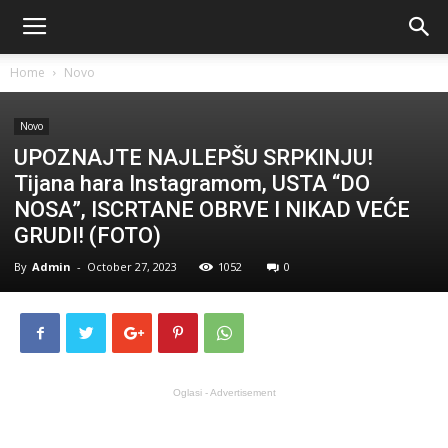
Home
Novo
Novo
UPOZNAJTE NAJLEPŠU SRPKINJU!
Tijana hara Instagramom, USTA “DO
NOSA”, ISCRTANE OBRVE I NIKAD VEĆE
GRUDI! (FOTO)
By
Admin
-
October 27, 2023
1052
0
Oglasi - Advertisement