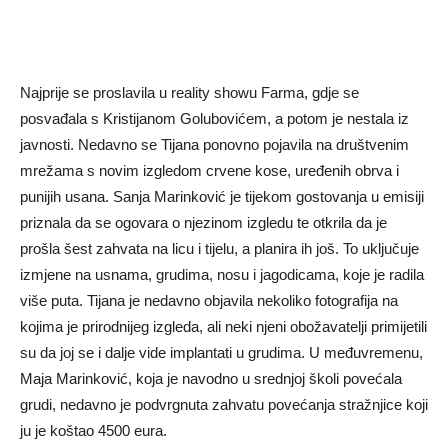
Najprije se proslavila u reality showu Farma, gdje se
posvađala s Kristijanom Golubovićem, a potom je nestala iz
javnosti. Nedavno se Tijana ponovno pojavila na društvenim
mrežama s novim izgledom crvene kose, uređenih obrva i
punijih usana. Sanja Marinković je tijekom gostovanja u emisiji
priznala da se ogovara o njezinom izgledu te otkrila da je
prošla šest zahvata na licu i tijelu, a planira ih još. To uključuje
izmjene na usnama, grudima, nosu i jagodicama, koje je radila
više puta. Tijana je nedavno objavila nekoliko fotografija na
kojima je prirodnijeg izgleda, ali neki njeni obožavatelji primijetili
su da joj se i dalje vide implantati u grudima. U međuvremenu,
Maja Marinković, koja je navodno u srednjoj školi povećala
grudi, nedavno je podvrgnuta zahvatu povećanja stražnjice koji
ju je koštao 4500 eura.