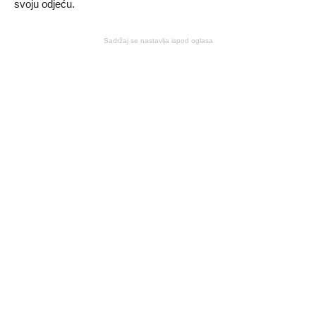
svoju odjeću.
Sadržaj se nastavlja ispod oglasa