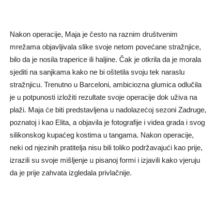
Nakon operacije, Maja je često na raznim društvenim
mrežama objavljivala slike svoje netom povećane stražnjice,
bilo da je nosila traperice ili haljine. Čak je otkrila da je morala
sjediti na sanjkama kako ne bi oštetila svoju tek naraslu
stražnjicu. Trenutno u Barceloni, ambiciozna glumica odlučila
je u potpunosti izložiti rezultate svoje operacije dok uživa na
plaži. Maja će biti predstavljena u nadolazećoj sezoni Zadruge,
poznatoj i kao Elita, a objavila je fotografije i videa grada i svog
silikonskog kupaćeg kostima u tangama. Nakon operacije,
neki od njezinih pratitelja nisu bili toliko podržavajući kao prije,
izrazili su svoje mišljenje u pisanoj formi i izjavili kako vjeruju
da je prije zahvata izgledala privlačnije.